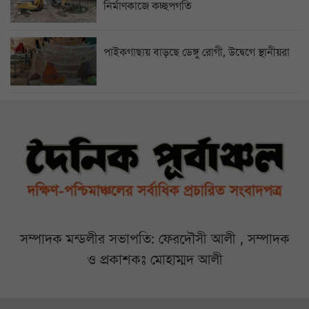
নির্মাণকাজে কচ্ছপগতি
পাইকগাছায় বাড়ছে ডেঙ্গু রোগী, উদ্বেগে স্থানীয়রা
সম্পাদক মন্ডলীর সভাপতি: ফেরদৌসী আলী , সম্পাদক
ও প্রকাশকঃ মোহাম্মদ আলী