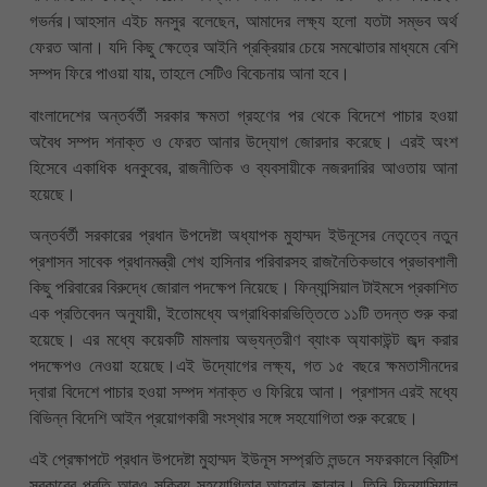
গভর্নর।আহসান এইচ মনসুর বলেছেন, আমাদের লক্ষ্য হলো যতটা সম্ভব অর্থ
ফেরত আনা। যদি কিছু ক্ষেত্রে আইনি প্রক্রিয়ার চেয়ে সমঝোতার মাধ্যমে বেশি
সম্পদ ফিরে পাওয়া যায়, তাহলে সেটিও বিবেচনায় আনা হবে।
বাংলাদেশের অন্তর্বর্তী সরকার ক্ষমতা গ্রহণের পর থেকে বিদেশে পাচার হওয়া
অবৈধ সম্পদ শনাক্ত ও ফেরত আনার উদ্যোগ জোরদার করেছে। এরই অংশ
হিসেবে একাধিক ধনকুবের, রাজনীতিক ও ব্যবসায়ীকে নজরদারির আওতায় আনা
হয়েছে।
অন্তর্বর্তী সরকারের প্রধান উপদেষ্টা অধ্যাপক মুহাম্মদ ইউনূসের নেতৃত্বে নতুন
প্রশাসন সাবেক প্রধানমন্ত্রী শেখ হাসিনার পরিবারসহ রাজনৈতিকভাবে প্রভাবশালী
কিছু পরিবারের বিরুদ্ধে জোরাল পদক্ষেপ নিয়েছে। ফিন্যান্সিয়াল টাইমসে প্রকাশিত
এক প্রতিবেদন অনুযায়ী, ইতোমধ্যে অগ্রাধিকারভিত্তিতে ১১টি তদন্ত শুরু করা
হয়েছে। এর মধ্যে কয়েকটি মামলায় অভ্যন্তরীণ ব্যাংক অ্যাকাউন্ট জব্দ করার
পদক্ষেপও নেওয়া হয়েছে।এই উদ্যোগের লক্ষ্য, গত ১৫ বছরে ক্ষমতাসীনদের
দ্বারা বিদেশে পাচার হওয়া সম্পদ শনাক্ত ও ফিরিয়ে আনা। প্রশাসন এরই মধ্যে
বিভিন্ন বিদেশি আইন প্রয়োগকারী সংস্থার সঙ্গে সহযোগিতা শুরু করেছে।
এই প্রেক্ষাপটে প্রধান উপদেষ্টা মুহাম্মদ ইউনূস সম্প্রতি লন্ডনে সফরকালে ব্রিটিশ
সরকারের প্রতি আরও সক্রিয় সহযোগিতার আহ্বান জানান। তিনি ফিন্যান্সিয়াল