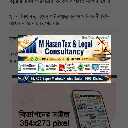
কচুয়ায় একই পরিবারের তিনজনের গলিত মরদেহ উদ্ধার
খুলনা বিশ্ববিদ্যালয়ের পাইকগাছা ক্যাম্পাস বিজ্ঞানী পিসি
রায়ের নামে নামকরণের দাবি
সুন্দরবনে ইতিবাচক বার্তা, বাঘের সংখ্যা বেড়ে ১২৫
কলাপাড়া পৌরসভাকে সোলারের আওতায় আনার দাবিতে
মানববন্ধন