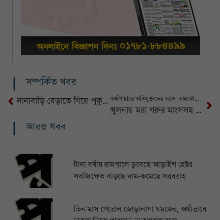
সম্পর্কিত খবর
অর্থপাচারে অভিযুক্তদের সঙ্গে ‘সমঝোতার’ কথা ভাবছে সরকার: গভর্নর
নানাবাড়ি বেড়াতে গিয়ে পুকুরে ডুবে ভাইবোনের মৃত্যু
খুলনায় মরা গরুর মাংসসহ দুইজন গ্রেপ্তার, হোটেলে সরবরাহের অভিযোগ
আরও খবর
টানা বর্ষায় রামপালে ডুবেছে আড়াইশ হেক্টর
সবজিক্ষেত বাড়ছে দাম-কমেছে সরবরাহ
তিন মাস পেরোল জোড়ালাগা যমজের, অর্থাভাবে