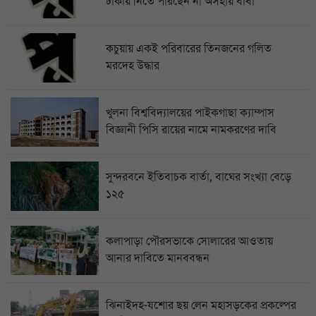
ঢাকায় নিতে পারছেন না অসহায় বাবা
কচুয়ায় একই পরিবারের তিনজনের গলিত
মরদেহ উদ্ধার
খুলনা বিশ্ববিদ্যালয়ের পাইকগাছা ক্যাম্পাস
বিজ্ঞানী পিসি রায়ের নামে নামকরণের দাবি
সুন্দরবনে ইতিবাচক বার্তা, বাঘের সংখ্যা বেড়ে
১২৫
কলাপাড়া পৌরসভাকে সোলারের আওতায়
আনার দাবিতে মানববন্ধন
ঝিনাইদহ-যশোর ছয় লেন মহাসড়কের প্রকল্পের