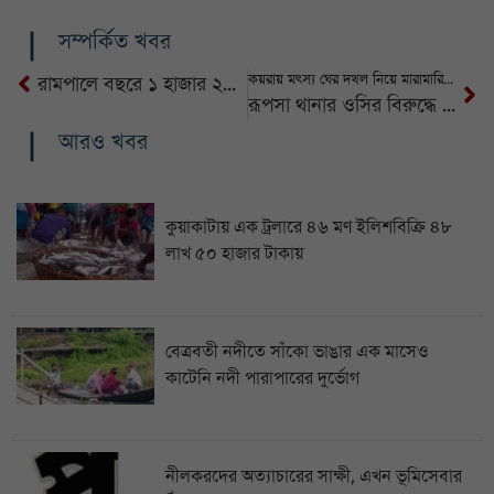
সম্পর্কিত খবর
কয়রায় মৎস্য ঘের দখল নিয়ে মারামারিতে ২ জন মারাত্নক আহত
রামপালে বছরে ১ হাজার ২৫০ মেঃটন খাদ্য উৎপাদন বঞ্চিত
রূপসা থানার ওসির বিরুদ্ধে নির্যাতন ও অবহেলার অভিযোগ, আইজিপির কাছে লিখিত আবেদন
আরও খবর
কুয়াকাটায় এক ট্রলারে ৪৬ মণ ইলিশবিক্রি ৪৮
লাখ ৫০ হাজার টাকায়
বেত্রবতী নদীতে সাঁকো ভাঙার এক মাসেও
কাটেনি নদী পারাপারের দুর্ভোগ
নীলকরদের অত্যাচারের সাক্ষী, এখন ভূমিসেবার