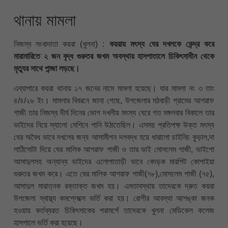
থানায় মামলা
নিজস্ব সংবাদাতা কয়রা (খুলনা) :
কয়রায় মৎস্য ঘের দখলকে কেন্দ্র করে
মারামারিতে ২ জন বৃদ্ধ গুরুতর জখম অবস্থায় হাসপাতালে চিকিৎসাধীন থেকে
মৃত্যুর সাথে পান্জা লড়ছে।
এব্যাপারে কয়রা থানায় ১৭ জনের নামে মামলা হয়েছে। যার মামলা নং ৩ তাং
৪/৪/২৬ ইং। মামলার বিবরনে জানা গেছে, উপজেলার মঠবাড়ী গ্রামের আশরাফ
গাজী তার নিজস্ব দীর্ঘ দিনের ভোগ দখলীয় মৎস্য ঘেরে গত মঙ্গলবার বিকালে তার
ভাইদের নিয়ে স্যালো মেশিনে পানি উঠাতেছিল। এসময় প্রতিপক্ষ উক্ত মৎস্য
ঘের অবৈধ ভাবে দখলের জন্য আসামীগন দলবদ্ধ হয়ে ধারালো চাইনিচ কুড়াল,দা
লাঠিসোটা দিয়ে ঘের মালিক আশরাফ গাজী ও তার ভাই মোসলেম গাজী, ভাইপো
আসাদুলসহ অন্যান্য ভাইদের এলোপাতাড়ী ভাবে বেদড়ক মারপিট কোপাইয়া
গুরুতর জখম করে। এতে ঘের মালিক আশরাফ গাজী(৭৮),মোসলেম গাজী (৭৫),
আসাদুল মারাত্নক রক্তাক্ত জখম হয়। এমতাবস্থায় তাদেরকে দ্রুত কয়রা
উপজেলা স্বাস্থ্য কমপ্লেক্সে ভর্তি করা হয়। রোগীর আবস্থা আশঙ্কা জনক
হওয়ায় কর্তব্যরত চিকিৎসাকের পরামর্শে তাদেরকে খুলনা মেডিকেল কলেজ
হাসপালে ভর্তি করা হয়েছে।