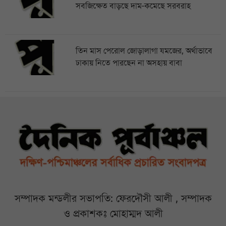
সবজিক্ষেত বাড়ছে দাম-কমেছে সরবরাহ
তিন মাস পেরোল জোড়ালাগা যমজের, অর্থাভাবে
ঢাকায় নিতে পারছেন না অসহায় বাবা
সম্পাদক মন্ডলীর সভাপতি: ফেরদৌসী আলী , সম্পাদক
ও প্রকাশকঃ মোহাম্মদ আলী