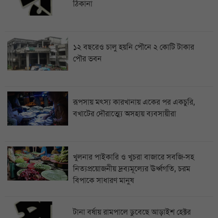
ঠিকানা
১২ বছরেও চালু হয়নি পৌনে ২ কোটি টাকার
পৌর ভবন
রূপসায় মৎস্য কারখানায় একের পর একচুরি,
বখাটের দৌরাত্ম্যে অসহায় ব্যবসায়ীরা
খুলনার পাইকারি ও খুচরা বাজারে সবজি-সহ
নিত্যপ্রয়োজনীয় দ্রব্যমূল্যের ঊর্ধ্বগতি, চরম
বিপাকে সাধারণ মানুষ
টানা বর্ষায় রামপালে ডুবেছে আড়াইশ হেক্টর