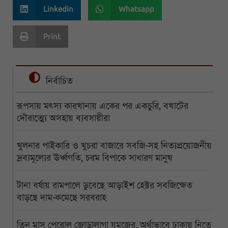
Linkedin
Whatsapp
Print
নির্বাচিত
রূপসায় মৎস্য কারখানায় একের পর একচুরি, বখাটের
দৌরাত্ম্যে অসহায় ব্যবসায়ীরা
খুলনার পাইকারি ও খুচরা বাজারে সবজি-সহ নিত্যপ্রয়োজনীয়
দ্রব্যমূল্যের ঊর্ধ্বগতি, চরম বিপাকে সাধারণ মানুষ
টানা বর্ষায় রামপালে ডুবেছে আড়াইশ হেক্টর সবজিক্ষেত
বাড়ছে দাম-কমেছে সরবরাহ
তিন মাস পেরোল জোড়ালাগা যমজের, অর্থাভাবে ঢাকায় নিতে