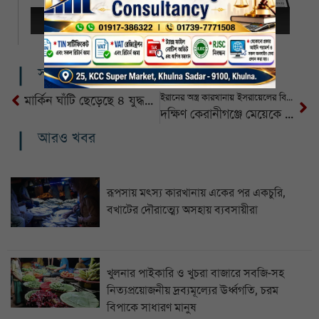
সম্পর্কিত খবর
ইরানের অস্ত্র কারখানায় ইসরায়েলের বিমান হামলা
মার্কিন ঘাঁটি ছেড়েছে ৪ যুদ্ধবিমান
দক্ষিণ কেরানীগঞ্জে মেয়েকে ধর্ষণের মামলায় সৎ বাবার মৃত্যুদণ্ড
আরও খবর
রূপসায় মৎস্য কারখানায় একের পর একচুরি,
বখাটের দৌরাত্ম্যে অসহায় ব্যবসায়ীরা
খুলনার পাইকারি ও খুচরা বাজারে সবজি-সহ
নিত্যপ্রয়োজনীয় দ্রব্যমূল্যের ঊর্ধ্বগতি, চরম
বিপাকে সাধারণ মানুষ