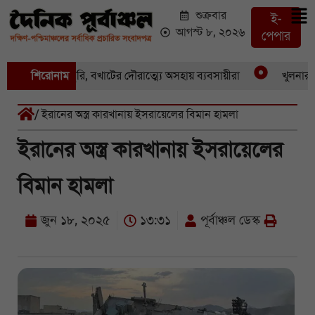
শুক্রবার
ই-
আগস্ট ৮, ২০২৬
পেপার
একের পর একচুরি, বখাটের দৌরাত্ম্যে অসহায় ব্যবসায়ীরা
শিরোনাম
খুলনার পাই
/ ইরানের অস্ত্র কারখানায় ইসরায়েলের বিমান হামলা
ইরানের অস্ত্র কারখানায় ইসরায়েলের
বিমান হামলা
জুন ১৮, ২০২৫
১৩:৩১
পূর্বাঞ্চল ডেস্ক