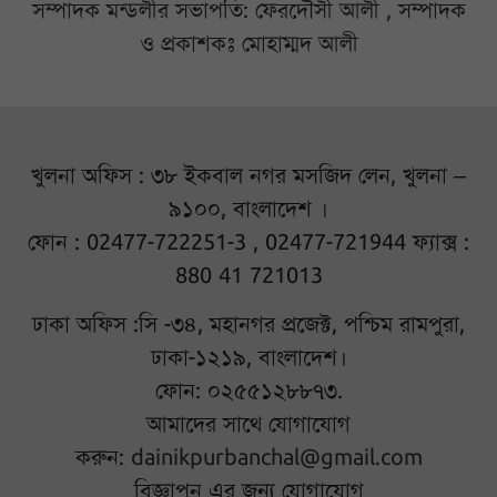
সম্পাদক মন্ডলীর সভাপতি: ফেরদৌসী আলী , সম্পাদক
ও প্রকাশকঃ মোহাম্মদ আলী
খুলনা অফিস : ৩৮ ইকবাল নগর মসজিদ লেন, খুলনা –
৯১০০, বাংলাদেশ ।
ফোন : 02477-722251-3 , 02477-721944 ফ্যাক্স :
880 41 721013
ঢাকা অফিস :সি -৩৪, মহানগর প্রজেক্ট, পশ্চিম রামপুরা,
ঢাকা-১২১৯, বাংলাদেশ।
ফোন: ০২৫৫১২৮৮৭৩.
আমাদের সাথে যোগাযোগ
করুন:
dainikpurbanchal@gmail.com
বিজ্ঞাপন এর জন্য যোগাযোগ