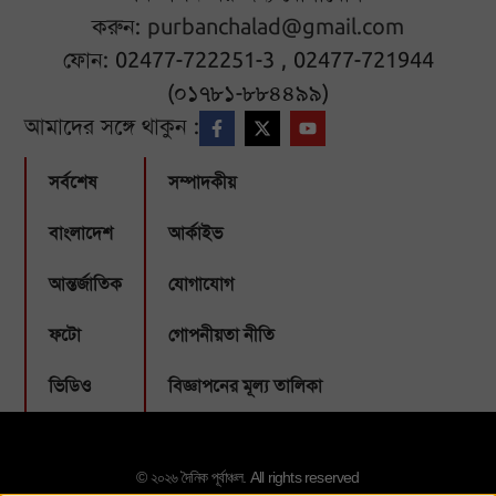
করুন:
purbanchalad@gmail.com
ফোন: 02477-722251-3 , 02477-721944
(০১৭৮১-৮৮৪৪৯৯)
আমাদের সঙ্গে থাকুন :
সর্বশেষ
সম্পাদকীয়
বাংলাদেশ
আর্কাইভ
আন্তর্জাতিক
যোগাযোগ
ফটো
গোপনীয়তা নীতি
ভিডিও
বিজ্ঞাপনের মূল্য তালিকা
© ২০২৬ দৈনিক পূর্বাঞ্চল. All rights reserved