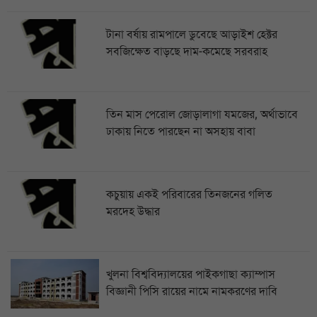
টানা বর্ষায় রামপালে ডুবেছে আড়াইশ হেক্টর
সবজিক্ষেত বাড়ছে দাম-কমেছে সরবরাহ
তিন মাস পেরোল জোড়ালাগা যমজের, অর্থাভাবে
ঢাকায় নিতে পারছেন না অসহায় বাবা
কচুয়ায় একই পরিবারের তিনজনের গলিত
মরদেহ উদ্ধার
খুলনা বিশ্ববিদ্যালয়ের পাইকগাছা ক্যাম্পাস
বিজ্ঞানী পিসি রায়ের নামে নামকরণের দাবি