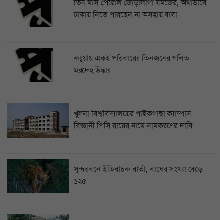
তিন মাস পেরোল জোড়ালাগা যমজের, অর্থাভাবে
ঢাকায় নিতে পারছেন না অসহায় বাবা
কচুয়ায় একই পরিবারের তিনজনের গলিত
মরদেহ উদ্ধার
খুলনা বিশ্ববিদ্যালয়ের পাইকগাছা ক্যাম্পাস
বিজ্ঞানী পিসি রায়ের নামে নামকরণের দাবি
সুন্দরবনে ইতিবাচক বার্তা, বাঘের সংখ্যা বেড়ে
১২৫