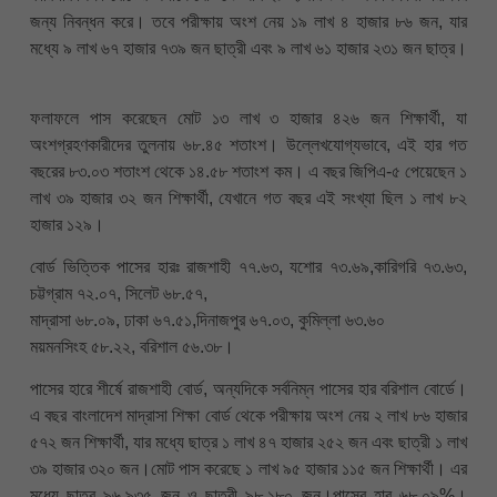
জন্য নিবন্ধন করে। তবে পরীক্ষায় অংশ নেয় ১৯ লাখ ৪ হাজার ৮৬ জন, যার
মধ্যে ৯ লাখ ৬৭ হাজার ৭৩৯ জন ছাত্রী এবং ৯ লাখ ৬১ হাজার ২৩১ জন ছাত্র।
ফলাফলে পাস করেছেন মোট ১৩ লাখ ৩ হাজার ৪২৬ জন শিক্ষার্থী, যা
অংশগ্রহণকারীদের তুলনায় ৬৮.৪৫ শতাংশ। উল্লেখযোগ্যভাবে, এই হার গত
বছরের ৮৩.০৩ শতাংশ থেকে ১৪.৫৮ শতাংশ কম। এ বছর জিপিএ-৫ পেয়েছেন ১
লাখ ৩৯ হাজার ৩২ জন শিক্ষার্থী, যেখানে গত বছর এই সংখ্যা ছিল ১ লাখ ৮২
হাজার ১২৯।
বোর্ড ভিত্তিক পাসের হারঃ রাজশাহী ৭৭.৬৩, যশোর ৭৩.৬৯,কারিগরি ৭৩.৬৩,
চট্টগ্রাম ৭২.০৭, সিলেট ৬৮.৫৭,
মাদ্রাসা ৬৮.০৯, ঢাকা ৬৭.৫১,দিনাজপুর ৬৭.০৩, কুমিল্লা ৬৩.৬০
ময়মনসিংহ ৫৮.২২, বরিশাল ৫৬.৩৮।
পাসের হারে শীর্ষে রাজশাহী বোর্ড, অন্যদিকে সর্বনিম্ন পাসের হার বরিশাল বোর্ডে।
এ বছর বাংলাদেশ মাদ্রাসা শিক্ষা বোর্ড থেকে পরীক্ষায় অংশ নেয় ২ লাখ ৮৬ হাজার
৫৭২ জন শিক্ষার্থী, যার মধ্যে ছাত্র ১ লাখ ৪৭ হাজার ২৫২ জন এবং ছাত্রী ১ লাখ
৩৯ হাজার ৩২০ জন।মোট পাস করেছে ১ লাখ ৯৫ হাজার ১১৫ জন শিক্ষার্থী। এর
মধ্যে ছাত্র ৯৬,৯৩৫ জন ও ছাত্রী ৯৮,১৮০ জন।পাসের হার ৬৮.০৯%।