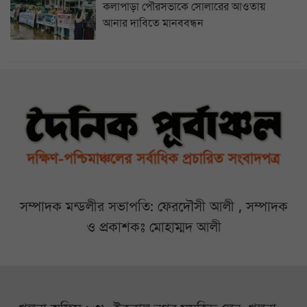
কলাপাড়া পৌরসভাকে সোলারের আওতায়
আনার দাবিতে মানববন্ধন
সম্পাদক মন্ডলীর সভাপতি: ফেরদৌসী আলী , সম্পাদক
ও প্রকাশকঃ মোহাম্মদ আলী