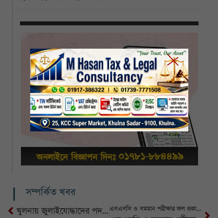
সম্পর্কিত খবর
এসএসসি ও সমমান পরীক্ষার ফল প্রকাশ: পাসের হার কম, জিপিএ-৫ পেয়েছে ১.৩৯ লাখ শিক্ষার্থী
খুলনায় জুলাইযোদ্ধাদের পদযাত্রা: চেতনার জাগরণে সরব তরুণ প্রজন্ম