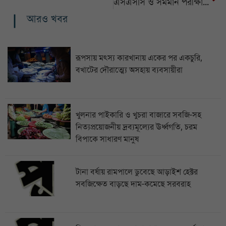
এসএসসি ও সমমান পরীক্ষায় শতভাগ পাস ৯৮৪টি প্রতিষ্ঠানে, একজনও পাস করেনি ১৩৪টিতে
আরও খবর
রূপসায় মৎস্য কারখানায় একের পর একচুরি,
বখাটের দৌরাত্ম্যে অসহায় ব্যবসায়ীরা
খুলনার পাইকারি ও খুচরা বাজারে সবজি-সহ
নিত্যপ্রয়োজনীয় দ্রব্যমূল্যের ঊর্ধ্বগতি, চরম
বিপাকে সাধারণ মানুষ
টানা বর্ষায় রামপালে ডুবেছে আড়াইশ হেক্টর
সবজিক্ষেত বাড়ছে দাম-কমেছে সরবরাহ