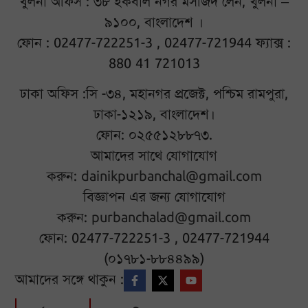
খুলনা অফিস : ৩৮ ইকবাল নগর মসজিদ লেন, খুলনা –
৯১০০, বাংলাদেশ ।
ফোন : 02477-722251-3 , 02477-721944 ফ্যাক্স :
880 41 721013
ঢাকা অফিস :সি -৩৪, মহানগর প্রজেক্ট, পশ্চিম রামপুরা,
ঢাকা-১২১৯, বাংলাদেশ।
ফোন: ০২৫৫১২৮৮৭৩.
আমাদের সাথে যোগাযোগ
করুন:
dainikpurbanchal@gmail.com
বিজ্ঞাপন এর জন্য যোগাযোগ
করুন:
purbanchalad@gmail.com
ফোন: 02477-722251-3 , 02477-721944
(০১৭৮১-৮৮৪৪৯৯)
আমাদের সঙ্গে থাকুন :