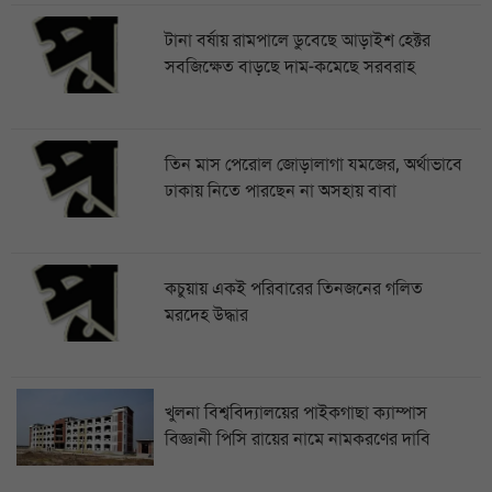
টানা বর্ষায় রামপালে ডুবেছে আড়াইশ হেক্টর
সবজিক্ষেত বাড়ছে দাম-কমেছে সরবরাহ
তিন মাস পেরোল জোড়ালাগা যমজের, অর্থাভাবে
ঢাকায় নিতে পারছেন না অসহায় বাবা
কচুয়ায় একই পরিবারের তিনজনের গলিত
মরদেহ উদ্ধার
খুলনা বিশ্ববিদ্যালয়ের পাইকগাছা ক্যাম্পাস
বিজ্ঞানী পিসি রায়ের নামে নামকরণের দাবি