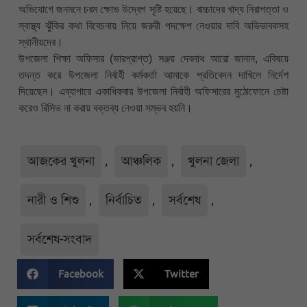
অভিযোগে জনমনে চরম ক্ষোভ উদ্বেগ সৃষ্টি হয়েছে। বাচ্চাদের খাদ্য নিরাপত্তা ও
স্বাস্থ্য ঝুঁকির কথা বিবেচনায় নিয়ে জরুরী পদক্ষেপ নেওয়ার দাবি অভিভাবকসহ
স্থানীয়দের।
উপজেলা শিক্ষা অফিসার (ভারপ্রাপ্ত) সঞ্জয় দেবনাথ আরো জানান, এবিষয়ে
তদন্ত করে উপজেলা নির্বার্হী কর্মকর্তা আমাকে প্রতিবেদন দাখিলে নির্দেশ
দিয়েছেন। এব্যাপারে একাধিকবার উপজেলা নির্বাহী অফিসারের মুঠোফোনে চেষ্টা
করেও রিসিভ না করায় বক্তব্য নেওয়া সম্ভব হয়নি।
আজকের খুলনা
,
আঞ্চলিক
,
খুলনা জেলা
,
নারী ও শিশু
,
নির্বাচিত
,
সর্বশেষ
,
সর্বশেষ-সংবাদ
Facebook
Twitter