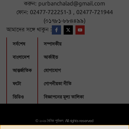
করুন:
purbanchalad@gmail.com
ফোন: 02477-722251-3 , 02477-721944
(০১৭৮১-৮৮৪৪৯৯)
আমাদের সঙ্গে থাকুন :
সর্বশেষ
সম্পাদকীয়
বাংলাদেশ
আর্কাইভ
আন্তর্জাতিক
যোগাযোগ
ফটো
গোপনীয়তা নীতি
ভিডিও
বিজ্ঞাপনের মূল্য তালিকা
© ২০২৬ দৈনিক পূর্বাঞ্চল. All rights reserved
Designed & Developed by:
Webbubl