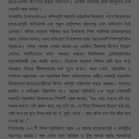
দুধের গুণগত মান নিয়ে রয়েছে অভিযোগ। এমনকি তালিকায় থাকা বিস্কুটের দেখা
মেলেনি আজ পর্যন্ত।
সরেজমিন উপজেলার ৮নং কপিলমুনি সরকারি প্রাথমিক বিদ্যালয় গেলে বিদ্যালয়ের
ছাত্র-ছাত্রী অভিভাবক এবং স্কুল কর্তৃপক্ষের বক্তব্যে এমন অভিযোগ উঠে
এসেছে। ঘটনার সত্যতা স্বীকার করে উপজেলা শিক্ষা অফিসার (ভারপ্রাপ্ত)
সঞ্জয় দেবনাথ জানান, এমন অভিযোগ উপজেলার প্রায় প্রত্যেকটি শিক্ষাপ্রতিষ্ঠান
প্রধানের। পাবনা জেলার ওসাকা নামের এক এনজিও ঠিকাদার হিসেবে নিয়োগ
পেলেও স্থানীয়ভাবে খাদ্য সরবরাহ করছেন বিসমিল্লাহ এন্টারপ্রাইজের
স্বত্বাধিকারী মোঃ মাহদী হাসান। নিজেকে মাদ্রাসা শিক্ষক দাবি করে পণ্য
সরবরাহে নিজের সীমাবদ্ধতার কথা তুলে ধরেন। জানা গেছে, প্রাথমিক ও
গণশিক্ষা মন্ত্রণালয় এবং প্রাথমিক শিক্ষা অধিদপ্তরের অধীনে সরকারি প্রাথমিক
বিদ্যালয়ের ছাত্র-ছাত্রীদের ফিডিং কর্মসূচি পরিচালনা করছে সরকার। সপ্তাহে
ছয়দিন এ কার্যক্রম পরিচালিত হয়। আরেক প্রতিষ্ঠান ৫নং সলুয়া গোলাবাটি
সরকারি প্রাথমিক বিদ্যালয়ের শিক্ষার্থী প্রমা জানায়, “দুধ খেয়ে কখনো বমি হয়,
আবার কখনো পেট খারাপ করে, শুধু তাই নয়, যে সিদ্ধ ডিমগুলো বিতরণ করা হয়,
সেটা মনে হয় ধুয়ে সিদ্ধ করা হয় না, খুবই নোংরা। আর বেশির ভাগ দিন কাঁচা কলা
দেওয়া হয়।”
উপজেলার ১৬৭ টি শিক্ষা প্রতিষ্ঠানে প্রায় ১৭ হাজার ছাত্র-ছাত্রী এ কর্মসুচির
আওতায় রয়েছে। শুরু থেকে নানা অনিয়ম ও নিন্ম মানের খাবার সরবরাহের