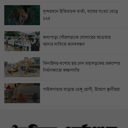
সুন্দরবনে ইতিবাচক বার্তা, বাঘের সংখ্যা বেড়ে
১২৫
কলাপাড়া পৌরসভাকে সোলারের আওতায়
আনার দাবিতে মানববন্ধন
ঝিনাইদহ-যশোর ছয় লেন মহাসড়কের প্রকল্পের
নির্মাণকাজে কচ্ছপগতি
পাইকগাছায় বাড়ছে ডেঙ্গু রোগী, উদ্বেগে স্থানীয়রা