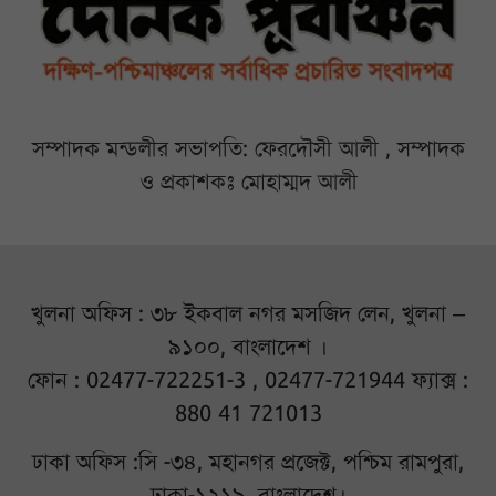
সম্পাদক মন্ডলীর সভাপতি: ফেরদৌসী আলী , সম্পাদক
ও প্রকাশকঃ মোহাম্মদ আলী
খুলনা অফিস : ৩৮ ইকবাল নগর মসজিদ লেন, খুলনা –
৯১০০, বাংলাদেশ ।
ফোন : 02477-722251-3 , 02477-721944 ফ্যাক্স :
880 41 721013
ঢাকা অফিস :সি -৩৪, মহানগর প্রজেক্ট, পশ্চিম রামপুরা,
ঢাকা-১২১৯, বাংলাদেশ।