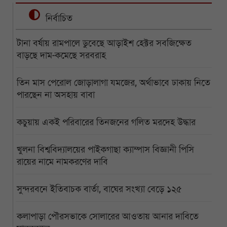
নির্বাচিত
টানা বর্ষায় রামপালে ডুবেছে আড়াইশ হেক্টর সবজিক্ষেত
বাড়ছে দাম-কমেছে সরবরাহ
তিন মাস পেরোল জোড়ালাগা যমজের, অর্থাভাবে ঢাকায় নিতে
পারছেন না অসহায় বাবা
কচুয়ায় একই পরিবারের তিনজনের গলিত মরদেহ উদ্ধার
খুলনা বিশ্ববিদ্যালয়ের পাইকগাছা ক্যাম্পাস বিজ্ঞানী পিসি
রায়ের নামে নামকরণের দাবি
সুন্দরবনে ইতিবাচক বার্তা, বাঘের সংখ্যা বেড়ে ১২৫
কলাপাড়া পৌরসভাকে সোলারের আওতায় আনার দাবিতে