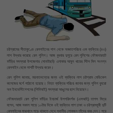
চট্টগ্রামের সীতাকুণ্ডে রেললাইনের পাশ থেকে অজ্ঞাতপরিচয় এক ব্যক্তির (৪৩)
লাশ উদ্ধার করেছে রেল পুলিশ। আজ বুধবার দুপুরে রেল পুলিশের ফৌজদারহাট
ফাঁড়ির সদস্যরা উপজেলার সোনাইছড়ি এলাকার আবুল খায়ের স্টিল মিল সংলগ্ন
রেললাইন থেকে লাশটি উদ্ধার করেন।
রেল পুলিশ জানায়, ময়নাতদন্তের জন্য ওই ব্যক্তির লাশ চট্টগ্রাম মেডিকেল
কলেজের মর্গে পাঠানো হয়েছে। নিহত ব্যক্তির পরিচয় জানার জন্য পুলিশ ব্যুরো
অব ইনভেস্টিগেশনের (পিবিআই) সদস্যরা আঙুলের ছাপ নিয়েছেন।
ফৌজদারহাট রেল পুলিশ ফাঁড়ির ইনচার্জ উপপরিদর্শক (এসআই) তাপস মিত্র
বলেন, আজ সকাল সাড়ে ১০টার দিকে ওই ব্যক্তির লাশ ঢাকা ও চট্টগ্রামমুখী দুটি
রেললাইনের মাঝখানে পড়ে থাকতে দেখে স্থানীয় লোকজন তাঁদের খবর দেন। পরে