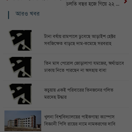
চলতি বছর হজে গিয়ে ২২ বাংলাদেশির মৃত্যু
আরও খবর
টানা বর্ষায় রামপালে ডুবেছে আড়াইশ হেক্টর
সবজিক্ষেত বাড়ছে দাম-কমেছে সরবরাহ
তিন মাস পেরোল জোড়ালাগা যমজের, অর্থাভাবে
ঢাকায় নিতে পারছেন না অসহায় বাবা
কচুয়ায় একই পরিবারের তিনজনের গলিত
মরদেহ উদ্ধার
খুলনা বিশ্ববিদ্যালয়ের পাইকগাছা ক্যাম্পাস
বিজ্ঞানী পিসি রায়ের নামে নামকরণের দাবি