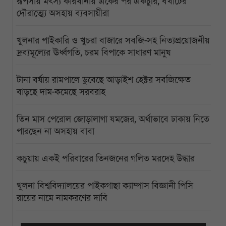
রূপসায় মৎস্য কারখানায় একের পর একচুরি, বখাটের
দৌরাত্ম্যে অসহায় ব্যবসায়ীরা
খুলনার পাইকারি ও খুচরা বাজারে সবজি-সহ নিত্যপ্রয়োজনীয়
দ্রব্যমূল্যের ঊর্ধ্বগতি, চরম বিপাকে সাধারণ মানুষ
টানা বর্ষায় রামপালে ডুবেছে আড়াইশ হেক্টর সবজিক্ষেত
বাড়ছে দাম-কমেছে সরবরাহ
তিন মাস পেরোল জোড়ালাগা যমজের, অর্থাভাবে ঢাকায় নিতে
পারছেন না অসহায় বাবা
কচুয়ায় একই পরিবারের তিনজনের গলিত মরদেহ উদ্ধার
খুলনা বিশ্ববিদ্যালয়ের পাইকগাছা ক্যাম্পাস বিজ্ঞানী পিসি
রায়ের নামে নামকরণের দাবি