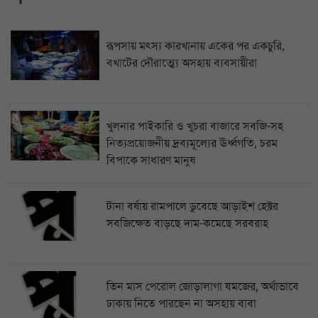
রূপসায় মৎস্য কারখানায় একের পর একচুরি,
বখাটের দৌরাত্ম্যে অসহায় ব্যবসায়ীরা
খুলনার পাইকারি ও খুচরা বাজারে সবজি-সহ
নিত্যপ্রয়োজনীয় দ্রব্যমূল্যের ঊর্ধ্বগতি, চরম
বিপাকে সাধারণ মানুষ
টানা বর্ষায় রামপালে ডুবেছে আড়াইশ হেক্টর
সবজিক্ষেত বাড়ছে দাম-কমেছে সরবরাহ
তিন মাস পেরোল জোড়ালাগা যমজের, অর্থাভাবে
ঢাকায় নিতে পারছেন না অসহায় বাবা