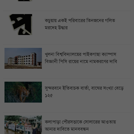
কচুয়ায় একই পরিবারের তিনজনের গলিত
মরদেহ উদ্ধার
খুলনা বিশ্ববিদ্যালয়ের পাইকগাছা ক্যাম্পাস
বিজ্ঞানী পিসি রায়ের নামে নামকরণের দাবি
সুন্দরবনে ইতিবাচক বার্তা, বাঘের সংখ্যা বেড়ে
১২৫
কলাপাড়া পৌরসভাকে সোলারের আওতায়
আনার দাবিতে মানববন্ধন