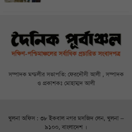
সম্পাদক মন্ডলীর সভাপতি: ফেরদৌসী আলী , সম্পাদক
ও প্রকাশকঃ মোহাম্মদ আলী
খুলনা অফিস : ৩৮ ইকবাল নগর মসজিদ লেন, খুলনা –
৯১০০, বাংলাদেশ ।