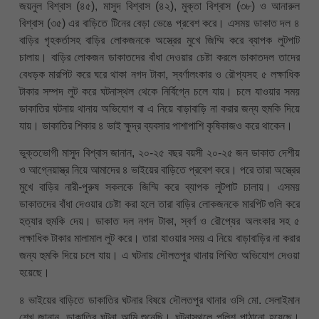
জয়নুল বিশ্বাস (৪৫), মাসুদ বিশ্বাস (৪২), মুক্তা বিশ্বাস (৩৮) ও আনারুল
বিশ্বাস (৩৫) এর বাড়িতে টিনের বেড়া ভেঙে প্রবেশ করে। এসময় ডাকাত দল ৪
বাড়ির গৃহকর্তাসহ বাড়ির লোকজনকে অস্ত্রের মুখে জিম্মি করে ব্যাপক লুটপাট
চালায়। বাড়ির লোকজন ডাকাতদের বাঁধা দেওয়ার চেষ্টা করলে ডাকাতদল তাদের
বেধড়ক মারপিট করে ঘরে থাকা নগদ টাকা, স্বর্ণালংকার ও রৌপ্যসহ ৫ লক্ষাধিক
টাকার সম্পদ লুট করে ঘটনাস্থল থেকে নির্বিগ্নে চলে যায়। চলে যাওয়ার সময়
ডাকাতির ঘটনায় থানায় অভিযোগ বা এ নিয়ে বাড়াবাড়ি না করার জন্য হুমকি দিয়ে
যায়। ডাকাতির শিকার ৪ ভাই ক্ষুদ্র ব্যবসার পাশাপাশি কৃষিকাজও করে থাকেন।
ভুক্তভোগী মাসুদ বিশ্বাস জানান, ২০-২৫ বছর বয়সী ২০-২৫ জন ডাকাত দেশীয়
ও আগ্নেয়াস্ত্র নিয়ে আমাদের ৪ ভাইয়ের বাড়িতে প্রবেশ করে। পরে তারা অস্ত্রের
মুখে বাড়ির নারী-পুরুষ সকলকে জিম্মি করে ব্যাপক লুটপাট চালায়। এসময়
ডাকাতদের বাঁধা দেওয়ার চেষ্টা করা হলে তারা বাড়ির লোকজনকে মারপিট গুলি করে
হত্যার হুমকি দেয়। ডাকাত দল নগদ টাকা, স্বর্ণ ও রৌপ্যের অলংকার সহ ৫
লক্ষাধিক টাকার মালামাল লুট করে। তারা যাওয়ার সময় এ নিয়ে বাড়াবাড়ির না করার
জন্য হুমকি দিয়ে চলে যায়। এ ঘটনায় দৌলতপুর থানায় লিখিত অভিযোগ দেওয়া
হয়েছে।
৪ ভাইয়ের বাড়িতে ডাকাতির ঘটনার বিষয়ে দৌলতপুর থানার ওসি মো. সেলাইমান
শেখ জানান, ডাকাতির ঘটনা আমি শুনেছি। ঘটনাস্থলে পুলিশ পাঠানো হয়েছে।