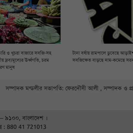
ারি ও খুচরা বাজারে সবজি-সহ
টানা বর্ষায় রামপালে ডুবেছে আড়াইশ
য় দ্রব্যমূল্যের ঊর্ধ্বগতি, চরম
সবজিক্ষেত বাড়ছে দাম-কমেছে সর
রণ মানুষ
সম্পাদক মন্ডলীর সভাপতি: ফেরদৌসী আলী , সম্পাদক ও প
 – ৯১০০, বাংলাদেশ ।
্স : 880 41 721013