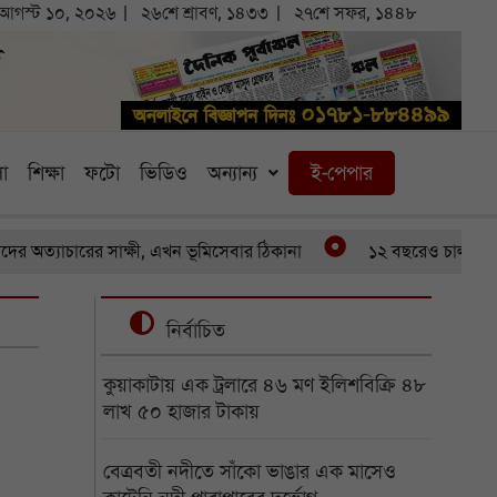
আগস্ট ১০, ২০২৬
২৬শে শ্রাবণ, ১৪৩৩
২৭শে সফর, ১৪৪৮
া
শিক্ষা
ফটো
ভিডিও
অন্যান্য
ই-পেপার
ারের সাক্ষী, এখন ভূমিসেবার ঠিকানা
১২ বছরেও চালু হয়নি পৌনে 
নির্বাচিত
কুয়াকাটায় এক ট্রলারে ৪৬ মণ ইলিশবিক্রি ৪৮
লাখ ৫০ হাজার টাকায়
বেত্রবতী নদীতে সাঁকো ভাঙার এক মাসেও