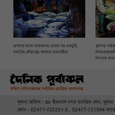
রূপসায় মৎস্য কারখানায় একের পর একচুরি,
খুলনার পাইক
বখাটের দৌরাত্ম্যে অসহায় ব্যবসায়ীরা
নিত্যপ্রয়োজনী
বিপাকে সাধা
খুলনা অফিস : ৩৮ ইকবাল নগর মসজিদ লেন, খুলনা
ফোন : 02477-722251-3 , 02477-721944 ফ্যাক