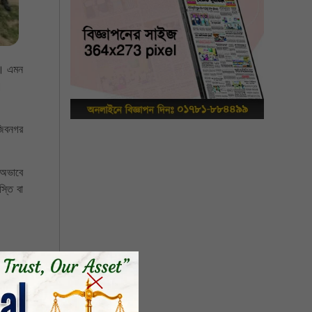
ে। এমন
।
জিবনগর
 অভাবে
্তি বা
 ক্ষমতা
 ফরিদুল