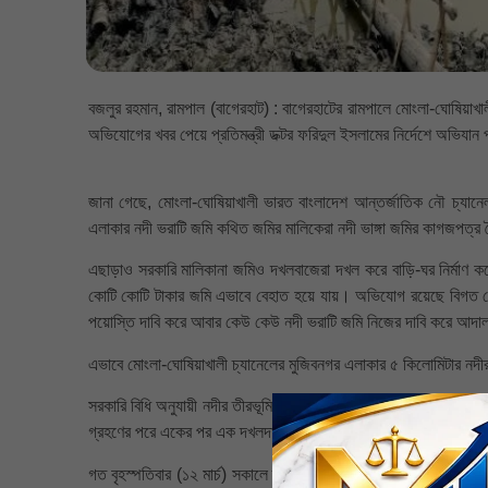
বজলুর রহমান, রামপাল (বাগেরহাট) : বাগেরহাটের রামপালে মোংলা-ঘোষিয়া
অভিযোগের খবর পেয়ে প্রতিমন্ত্রী ডক্টর ফরিদুল ইসলামের নির্দেশে অভিযান 
জানা গেছে, মোংলা-ঘোষিয়াখালী ভারত বাংলাদেশ আন্তর্জাতিক নৌ চ্যা
এলাকার নদী ভরাটি জমি কথিত জমির মালিকেরা নদী ভাঙ্গা জমির কাগজপত্
এছাড়াও সরকারি মালিকানা জমিও দখলবাজেরা দখল করে বাড়ি-ঘর নির্মাণ ক
কোটি কোটি টাকার জমি এভাবে বেহাত হয়ে যায়। অভিযোগ রয়েছে বিগত সেটেল
পয়োস্তি দাবি করে আবার কেউ কেউ নদী ভরাটি জমি নিজের দাবি করে আদা
এভাবে মোংলা-ঘোষিয়াখালী চ্যানেলের মুজিবনগর এলাকার ৫ কিলোমিটার নদ
সরকারি বিধি অনুযায়ী নদীর তীরভূমি বা প্লাবনভূমি সরকারের মালিকানায় থা
গ্রহণের পরে একের পর এক দখলদারদের নিয়ন্ত্রণে চলে যাচ্ছে নদী ও খাল।
গত বৃহস্পতিবার (১২ মার্চ) সকালে চ্যানেল দখলের বিষয়টি রামপাল-মোংলা 