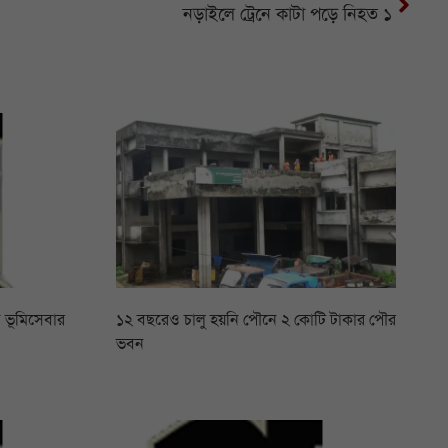
নড়াইলে ট্রেনে কাটা পড়ে নিহত ১
 ভূমিসেবার
১২ বছরেও চালু হয়নি পৌনে ২ কোটি টাকার পৌর
ভবন