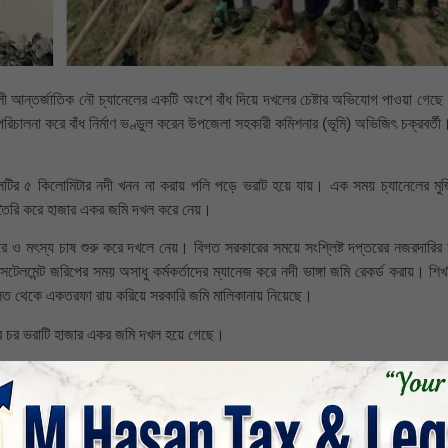
খালী আন্তর্জাতিক নৌ চ্যানেলের একটি অংশে বাঁধ দিয়ে দখলের চেষ্টার অভিযোগ পাওয়া গেছ
পরিচালনা করে বাঁধ নির্মাণ ভণ্ডুল করেন উপজেলা সহকারী কমিশনার (ভূমি) অভিজিৎ চক্রবর্তী
নেলটির ৫ কিলোমিটার নদী খনন না করায় পলি পড়ে ভরাট হয়ে যায়। এক সময় চ্যানেলের মু
র তৈরি করে হাজার একর জমি দখল করে নেয়।
রে ও মৎস্য চাষ শুরু করে দখলে নেয়। বিগত সরকারের সময়ে সংশ্লিষ্ট দপ্তরের নজরদারির
মেন্ট জরিপের সময় অসাধু কর্মকর্তাদের ম্যানেজ করে নদী ভাঙ্গা জমি রেকর্ড করায়। শিখস
লত থেকে একতরফা রায় করিয়ে সরকারি জমি মালিকানায় নিয়েছে।
ীর চর ভরাটি হাজার একর জমি দখল হয়ে গেছে।
কার কথা। কিন্তু সেসব জমি এখন ভূমিদস্যুের পেটে। তারা এখানেই থামেনি। নির্বাচিত সরকার
আসনের সংসদ সদস্য ও বন, পরিবেশ ও জলবায়ু পরিবর্তন বিষয়ক প্রতিমন্ত্রী লায়ন ডক্টর শেখ