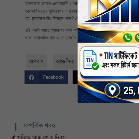
ইসলামকে জানান এলাকাবাসী। তাৎক্ষণিকভাবে তিনি রামপাল উপজেলা সহকারী
তাৎক্ষণিকভাবে মুজিবনগর এলাকায় অভিযান পরিচালনা করেন। সরোজমিনে গিয়
হয়, চ্যানেলে বাঁধ দিচ্ছেন কেন? সে জানায় জমি তার ও তার ভাইদের মালিকান
ওই একই সময়ে স্যাদলার পাশ খালের বাঁধ দ্রুততম সময়ের মধ্যে কেটে দেয়া
থাকা কাটাখালির খাল এ গোহালটের জায়গা ছেড়ে দেয়ার নির্দেশ দেন। নির্দে
অপরাধ
,
আঞ্চলিক
,
খুলনা
,
নির্বাচিত
,
Facebook
Twitter
Li
সম্পর্কিত খবর
খুবিতে আজ শোক দিবস