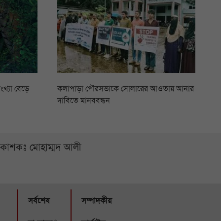
ংখ্যা বেড়ে
কলাপাড়া পৌরসভাকে সোলারের আওতায় আনার
দাবিতে মানববন্ধন
্রকাশকঃ মোহাম্মদ আলী
সর্বশেষ
সম্পাদকীয়