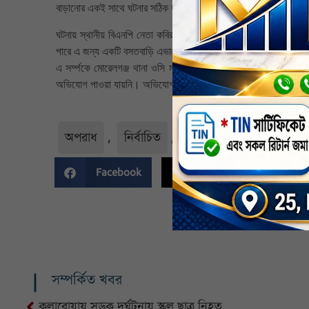
বাড়ানোর একই সাথে ঘটনার সঠিক তদন্তপূর্বক অপরাদের সাথে জড়িতদের বিচ
ঘটনায় স্থানীয় বিএনপি নেতা কবির শিকদার, তোহিদুল ইসলাম, ক্ষতিগ্রস্
পারে এ জন্য একটি বসতবাড়ি এভাবে পুড়িয়ে পথে বসাবে পরিবারকে এ কেমন
এ সর্ম্পকে মোরেলগঞ্জ থানা ওসি মাহমুদুর রহমান বলেন, স্কুল শিক্ষিক
অভিযোগ পাওয়া যায়নি। অভিযোগ পেলে আইনগত ব্যবস্থা গ্রহন করা হ
অপরাধ
,
নির্বাচিত
,
বাগেরহাট জেলা
,
সর্বশ
Facebook
Twitter
Li
সম্পর্কিত খবর
কলারোয়ায় সড়ক দুর্ঘটনায় স্কুল ছাত্র নিহত