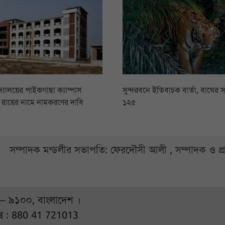
িদ্যালয়ের পাইকগাছা ক্যাম্পাস
সুন্দরবনে ইতিবাচক বার্তা, বাঘের স
সি রায়ের নামে নামকরণের দাবি
১২৫
সম্পাদক মন্ডলীর সভাপতি: ফেরদৌসী আলী , সম্পাদক ও প
 – ৯১০০, বাংলাদেশ ।
্স : 880 41 721013