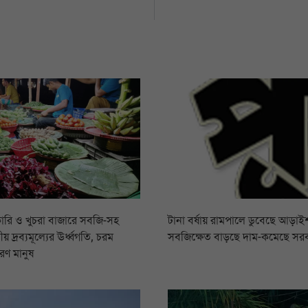
ারি ও খুচরা বাজারে সবজি-সহ
টানা বর্ষায় রামপালে ডুবেছে আড়াইশ
য় দ্রব্যমূল্যের ঊর্ধ্বগতি, চরম
সবজিক্ষেত বাড়ছে দাম-কমেছে সর
রণ মানুষ