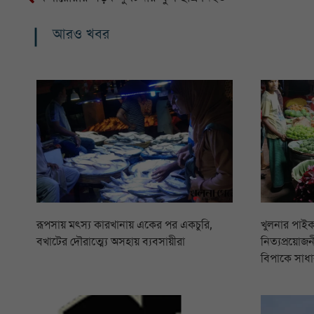
আরও খবর
রূপসায় মৎস্য কারখানায় একের পর একচুরি,
খুলনার পাইক
বখাটের দৌরাত্ম্যে অসহায় ব্যবসায়ীরা
নিত্যপ্রয়োজনী
বিপাকে সাধা