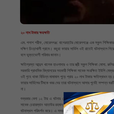
২০ লাখ টাকার ক্ষয়ক্ষতি
এম. পলাশ শরীফ, মোরেলগঞ্জ: বাগেরহাটের মোরেলগঞ্জে এক স্কুল শিক্ষিকার
দক্ষিণ চিংড়াখালী গ্রামে। কচুয়া ফায়ার সার্ভিস ওই রাতেই ঘটনাস্থলে গিয়
বলে ভুক্তভোগী পরিবার জানান।
ক্ষতিগ্রস্ত আব্দুল খালেক হাওলাদার ও তার স্ত্রী স্কুল শিক্ষিকা মোসা. র
সরকারি প্রাথমিক বিদ্যালয়ের সহকারী শিক্ষিকা সাবেক সংরক্ষিত ইউপি মেম্ব
ওই গৃহে থাকা বিভিন্ন মামামাল পুড়ে প্রায় ২০ লাখ টাকার ক্ষতিস্বাধন হ
ফায়ার সার্ভিসের টিমকে খবর দেয় তারা ঘটনাস্থলে আসার পূর্বেই সম্পন্ন 
না।
শুক্রবার বেলা ১২ টায় এ ঘটনায় মোরেলগঞ্জ-শরণখোলা বিএনপির প্রার্থী স
সাবেক চেয়ারম্যান আতাউর রহমান, চিংড়াখালী ইউনিয়ন বিএনপির সভাপতি মাষ্ট
ঘটনাস্থল পরিদর্শন করে। এ সময় বিএনপি নেতা সোমনাথ দে বলেন, ক্ষতিগ্