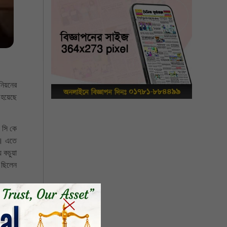
উনিয়নের
ি হয়েছে
ং সি কে
ছে। এতে
ে কচুয়া
ে ছিলেন
িএনপির
তৃবৃন্দ
ের টহল