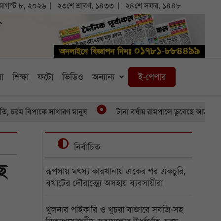
আগস্ট ৮, ২০২৬
২৩শে শ্রাবণ, ১৪৩৩
২৪শে সফর, ১৪৪৮
া
শিক্ষা
ফটো
ভিডিও
অন্যান্য
ই-পেপার
ম বিপাকে সাধারণ মানুষ
টানা বর্ষায় রামপালে ডুবেছে আড়াইশ হেক্টর 
নির্বাচিত
ে
রূপসায় মৎস্য কারখানায় একের পর একচুরি,
বখাটের দৌরাত্ম্যে অসহায় ব্যবসায়ীরা
খুলনার পাইকারি ও খুচরা বাজারে সবজি-সহ