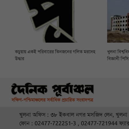
কচুয়ায় একই পরিবারের তিনজনের গলিত মরদেহ
খুলনা বিশ্বব
উদ্ধার
বিজ্ঞানী পি
খুলনা অফিস : ৩৮ ইকবাল নগর মসজিদ লেন, খুলনা
ফোন : 02477-722251-3 , 02477-721944 ফ্যাক