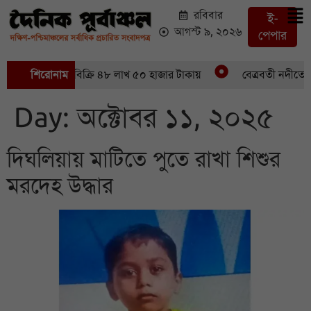
রবিবার
ই-
আগস্ট ৯, ২০২৬
পেপার
রে ৪৬ মণ ইলিশবিক্রি ৪৮ লাখ ৫০ হাজার টাকায়
শিরোনাম
বেত্রবতী নদীতে সাঁ
Day:
অক্টোবর ১১, ২০২৫
দিঘলিয়ায় মাটিতে পুতে রাখা শিশুর
মরদেহ উদ্ধার