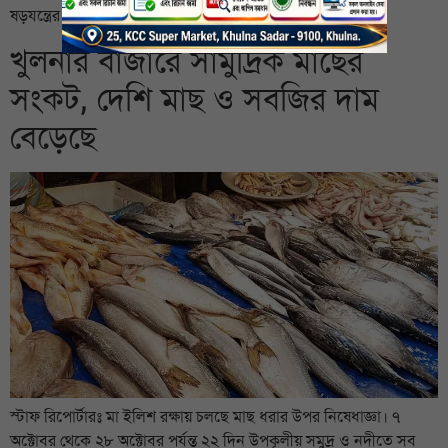
ষড়যন্ত্রের গোপন পথ ছেড়ে আগামী নির্বাচন সুষ্ঠু ও নিরপেক্ষ […]
খুলনার বাজারে সামুদ্রিক মাছের
সংকট, দেশি মাছ ও সবজির দাম
বেড়েছে
স্টাফ রিপোর্টারঃ মা ইলিশ রক্ষায় চলছে মাছ ধরার উপর নিষেধাজ্ঞা। ৭
অক্টোবর থেকে ২৮ অক্টোবর পর্যন্ত ২২ দিন উপকূলীয় সমুদ্র ও নদীতে সব