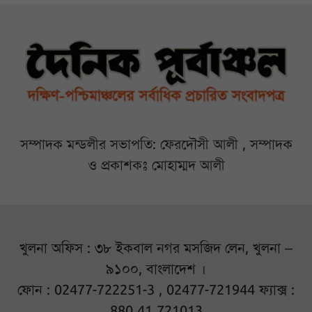
সম্পাদক মন্ডলীর সভাপতি: ফেরদৌসী আলী , সম্পাদক
ও প্রকাশকঃ মোহাম্মদ আলী
খুলনা অফিস : ৩৮ ইকবাল নগর মসজিদ লেন, খুলনা –
৯১০০, বাংলাদেশ ।
ফোন : 02477-722251-3 , 02477-721944 ফ্যাক্স :
880 41 721013