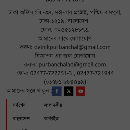
ঢাকা অফিস :সি -৩৪, মহানগর প্রজেক্ট, পশ্চিম রামপুরা,
ঢাকা-১২১৯, বাংলাদেশ।
ফোন: ০২৫৫১২৮৮৭৩.
আমাদের সাথে যোগাযোগ
করুন:
dainikpurbanchal@gmail.com
বিজ্ঞাপন এর জন্য যোগাযোগ
করুন:
purbanchalad@gmail.com
ফোন: 02477-722251-3 , 02477-721944
(০১৭৮১-৮৮৪৪৯৯)
আমাদের সঙ্গে থাকুন :
সর্বশেষ
সম্পাদকীয়
বাংলাদেশ
আর্কাইভ