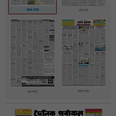
প্রথম-পাতা
২য়-পাতা
শেষ-পাতা
৩য়-পাতা