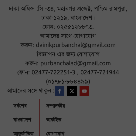
ঢাকা অফিস :সি -৩৪, মহানগর প্রজেক্ট, পশ্চিম রামপুরা,
ঢাকা-১২১৯, বাংলাদেশ।
ফোন: ০২৫৫১২৮৮৭৩.
আমাদের সাথে যোগাযোগ
করুন:
dainikpurbanchal@gmail.com
বিজ্ঞাপন এর জন্য যোগাযোগ
করুন:
purbanchalad@gmail.com
ফোন: 02477-722251-3 , 02477-721944
(০১৭৮১-৮৮৪৪৯৯)
আমাদের সঙ্গে থাকুন :
সর্বশেষ
সম্পাদকীয়
বাংলাদেশ
আর্কাইভ
আন্তর্জাতিক
যোগাযোগ