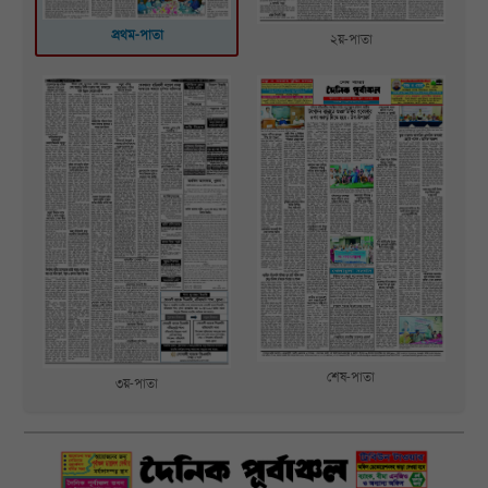
প্রথম-পাতা
২য়-পাতা
শেষ-পাতা
৩য়-পাতা