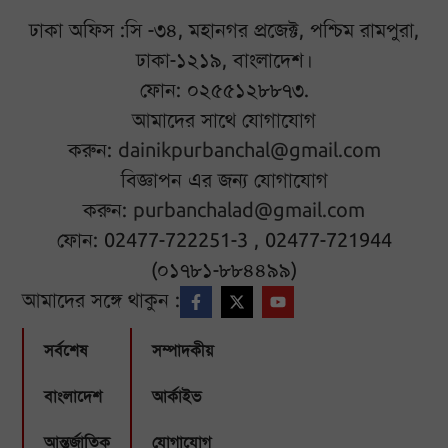
ঢাকা অফিস :সি -৩৪, মহানগর প্রজেক্ট, পশ্চিম রামপুরা,
ঢাকা-১২১৯, বাংলাদেশ।
ফোন: ০২৫৫১২৮৮৭৩.
আমাদের সাথে যোগাযোগ
করুন:
dainikpurbanchal@gmail.com
বিজ্ঞাপন এর জন্য যোগাযোগ
করুন:
purbanchalad@gmail.com
ফোন: 02477-722251-3 , 02477-721944
(০১৭৮১-৮৮৪৪৯৯)
আমাদের সঙ্গে থাকুন :
সর্বশেষ
সম্পাদকীয়
বাংলাদেশ
আর্কাইভ
আন্তর্জাতিক
যোগাযোগ