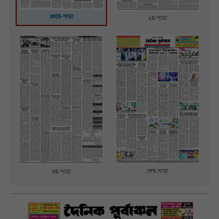
প্রথম-পাতা
২য়-পাতা
শেষ-পাতা
৩য়-পাতা