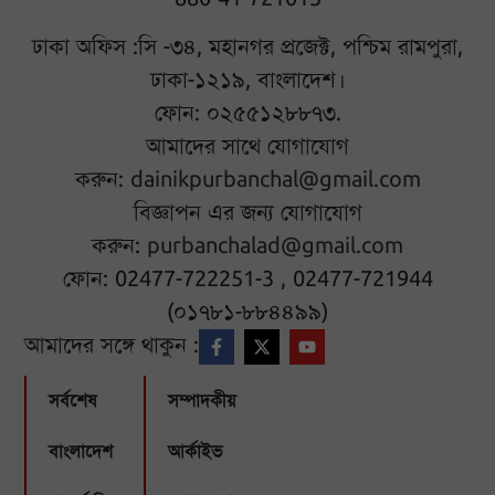
ঢাকা অফিস :সি -৩৪, মহানগর প্রজেক্ট, পশ্চিম রামপুরা,
ঢাকা-১২১৯, বাংলাদেশ।
ফোন: ০২৫৫১২৮৮৭৩.
আমাদের সাথে যোগাযোগ
করুন:
dainikpurbanchal@gmail.com
বিজ্ঞাপন এর জন্য যোগাযোগ
করুন:
purbanchalad@gmail.com
ফোন: 02477-722251-3 , 02477-721944
(০১৭৮১-৮৮৪৪৯৯)
আমাদের সঙ্গে থাকুন :
সর্বশেষ
সম্পাদকীয়
বাংলাদেশ
আর্কাইভ