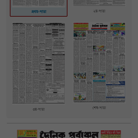
২য়-পাতা
প্রথম-পাতা
শেষ-পাতা
৩য়-পাতা