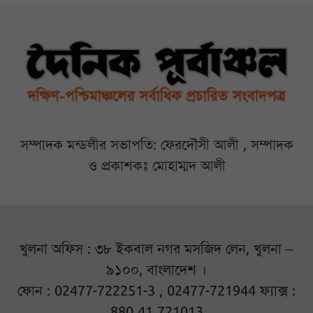
সম্পাদক মন্ডলীর সভাপতি: ফেরদৌসী আলী , সম্পাদক
ও প্রকাশকঃ মোহাম্মদ আলী
খুলনা অফিস : ৩৮ ইকবাল নগর মসজিদ লেন, খুলনা –
৯১০০, বাংলাদেশ ।
ফোন : 02477-722251-3 , 02477-721944 ফ্যাক্স :
880 41 721013