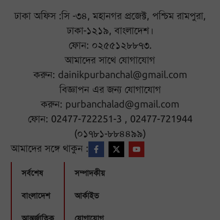
ঢাকা অফিস :সি -৩৪, মহানগর প্রজেক্ট, পশ্চিম রামপুরা,
ঢাকা-১২১৯, বাংলাদেশ।
ফোন: ০২৫৫১২৮৮৭৩.
আমাদের সাথে যোগাযোগ
করুন:
dainikpurbanchal@gmail.com
বিজ্ঞাপন এর জন্য যোগাযোগ
করুন:
purbanchalad@gmail.com
ফোন: 02477-722251-3 , 02477-721944
(০১৭৮১-৮৮৪৪৯৯)
আমাদের সঙ্গে থাকুন :
সর্বশেষ
সম্পাদকীয়
বাংলাদেশ
আর্কাইভ
আন্তর্জাতিক
যোগাযোগ