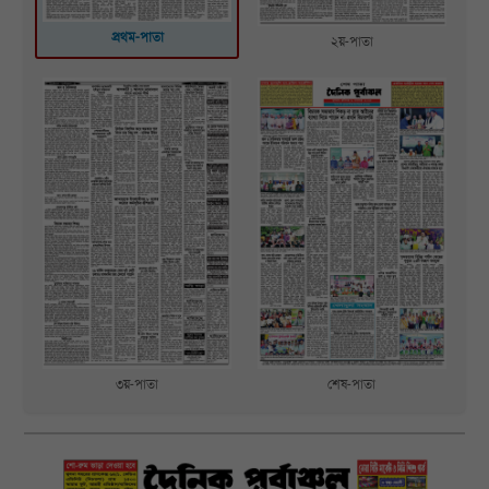
প্রথম-পাতা
২য়-পাতা
৩য়-পাতা
শেষ-পাতা