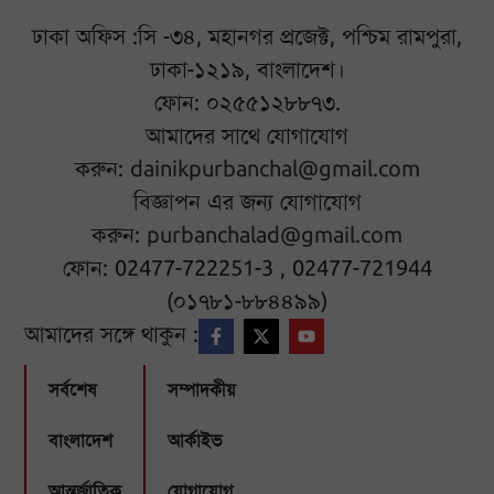
ঢাকা অফিস :সি -৩৪, মহানগর প্রজেক্ট, পশ্চিম রামপুরা,
ঢাকা-১২১৯, বাংলাদেশ।
ফোন: ০২৫৫১২৮৮৭৩.
আমাদের সাথে যোগাযোগ
করুন:
dainikpurbanchal@gmail.com
বিজ্ঞাপন এর জন্য যোগাযোগ
করুন:
purbanchalad@gmail.com
ফোন: 02477-722251-3 , 02477-721944
(০১৭৮১-৮৮৪৪৯৯)
আমাদের সঙ্গে থাকুন :
সর্বশেষ
সম্পাদকীয়
বাংলাদেশ
আর্কাইভ
আন্তর্জাতিক
যোগাযোগ