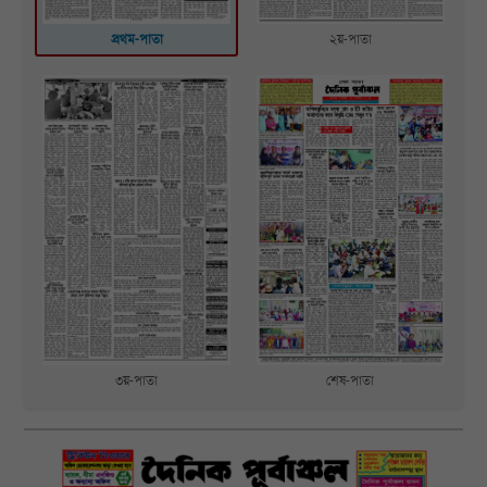
প্রথম-পাতা
২য়-পাতা
৩য়-পাতা
শেষ-পাতা