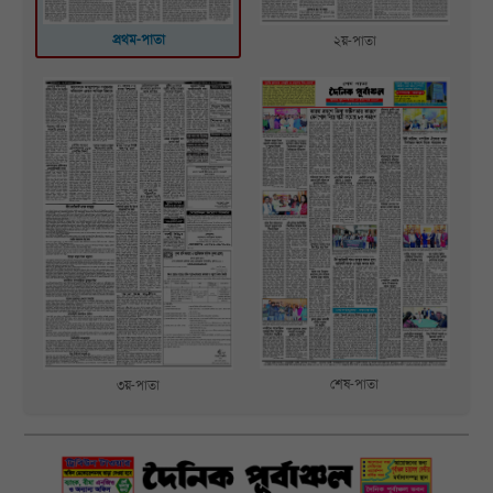
প্রথম-পাতা
২য়-পাতা
শেষ-পাতা
৩য়-পাতা