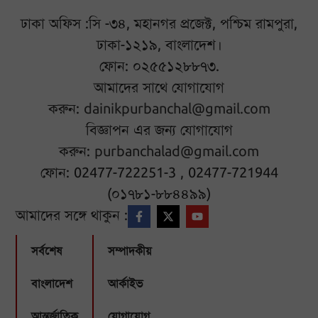
ঢাকা অফিস :সি -৩৪, মহানগর প্রজেক্ট, পশ্চিম রামপুরা,
ঢাকা-১২১৯, বাংলাদেশ।
ফোন: ০২৫৫১২৮৮৭৩.
আমাদের সাথে যোগাযোগ
করুন:
dainikpurbanchal@gmail.com
বিজ্ঞাপন এর জন্য যোগাযোগ
করুন:
purbanchalad@gmail.com
ফোন: 02477-722251-3 , 02477-721944
(০১৭৮১-৮৮৪৪৯৯)
আমাদের সঙ্গে থাকুন :
সর্বশেষ
সম্পাদকীয়
বাংলাদেশ
আর্কাইভ
আন্তর্জাতিক
যোগাযোগ