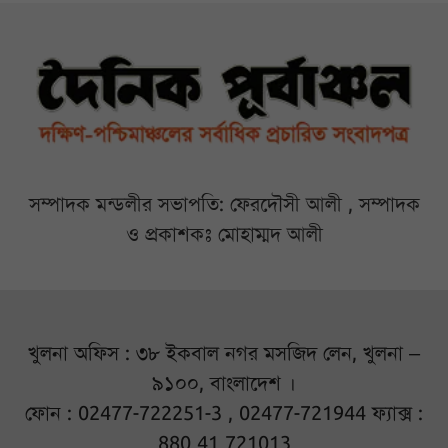
সম্পাদক মন্ডলীর সভাপতি: ফেরদৌসী আলী , সম্পাদক
ও প্রকাশকঃ মোহাম্মদ আলী
খুলনা অফিস : ৩৮ ইকবাল নগর মসজিদ লেন, খুলনা –
৯১০০, বাংলাদেশ ।
ফোন : 02477-722251-3 , 02477-721944 ফ্যাক্স :
880 41 721013