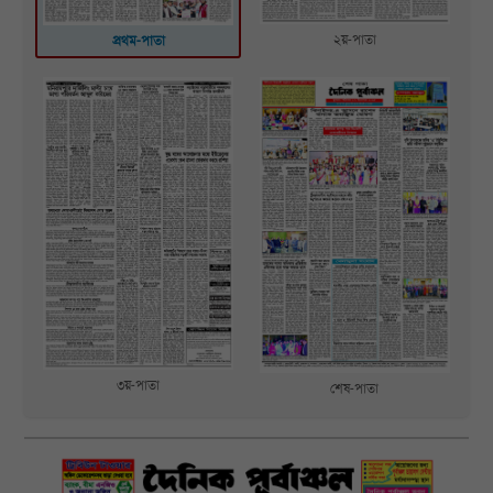
২য়-পাতা
প্রথম-পাতা
৩য়-পাতা
শেষ-পাতা