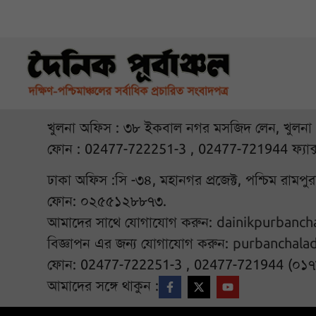
খুলনা অফিস : ৩৮ ইকবাল নগর মসজিদ লেন, খুলনা
ফোন : 02477-722251-3 , 02477-721944 ফ্যাক
ঢাকা অফিস :সি -৩৪, মহানগর প্রজেক্ট, পশ্চিম রামপ
ফোন: ০২৫৫১২৮৮৭৩.
আমাদের সাথে যোগাযোগ করুন:
dainikpurbanc
বিজ্ঞাপন এর জন্য যোগাযোগ করুন:
purbanchala
ফোন: 02477-722251-3 , 02477-721944 (০১
আমাদের সঙ্গে থাকুন :