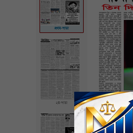
প্রথম-পাতা
২য়-পাতা