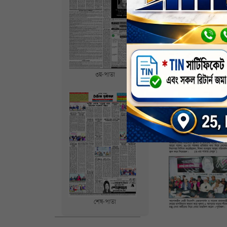
৩য়-পাতা
শেষ-পাতা