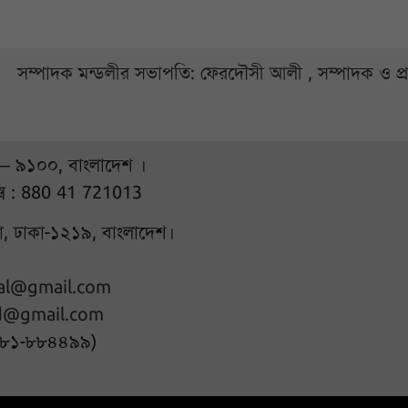
সম্পাদক মন্ডলীর সভাপতি: ফেরদৌসী আলী , সম্পাদক ও প
 – ৯১০০, বাংলাদেশ ।
্স : 880 41 721013
ুরা, ঢাকা-১২১৯, বাংলাদেশ।
hal@gmail.com
d@gmail.com
৭৮১-৮৮৪৪৯৯)