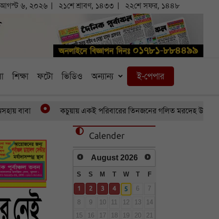
আগস্ট ৬, ২০২৬
২১শে শ্রাবণ, ১৪৩৩
২২শে সফর, ১৪৪৮
া
শিক্ষা
ফটো
ভিডিও
অন্যান্য
ই-পেপার
বাবা
কচুয়ায় একই পরিবারের তিনজনের গলিত মরদেহ উদ্ধার
Calender
August
2026
S
S
M
T
W
T
F
1
2
3
4
5
6
7
8
9
10
11
12
13
14
15
16
17
18
19
20
21