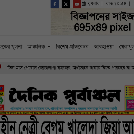
বুধবার
রাত ১০:৫৪
কের খুলনা
আঞ্চলিক
বিশেষ প্রতিবেদন
আবহাওয়া
খেলাধুল
ন মাস পেরোল জোড়ালাগা যমজের, অর্থাভাবে ঢাকায় নিতে পারছেন না অসহায় 