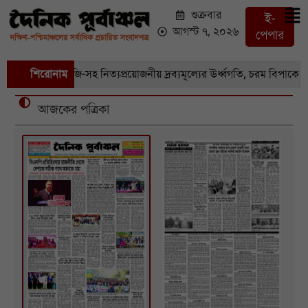
শুক্রবার
ই-
আগস্ট ৭, ২০২৬
পেপার
া বাজারে সবজি-সহ নিত্যপ্রয়োজনীয় দ্রব্যমূল্যের ঊর্ধ্বগতি, চরম বিপাকে সাধা
শিরোনাম
আজকের পত্রিকা