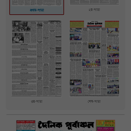
২য়-পাতা
প্রথম-পাতা
৩য়-পাতা
শেষ-পাতা