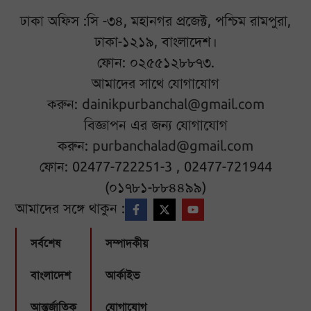
ঢাকা অফিস :সি -৩৪, মহানগর প্রজেক্ট, পশ্চিম রামপুরা,
ঢাকা-১২১৯, বাংলাদেশ।
ফোন: ০২৫৫১২৮৮৭৩.
আমাদের সাথে যোগাযোগ
করুন:
dainikpurbanchal@gmail.com
বিজ্ঞাপন এর জন্য যোগাযোগ
করুন:
purbanchalad@gmail.com
ফোন: 02477-722251-3 , 02477-721944
(০১৭৮১-৮৮৪৪৯৯)
আমাদের সঙ্গে থাকুন :
সর্বশেষ
সম্পাদকীয়
বাংলাদেশ
আর্কাইভ
আন্তর্জাতিক
যোগাযোগ