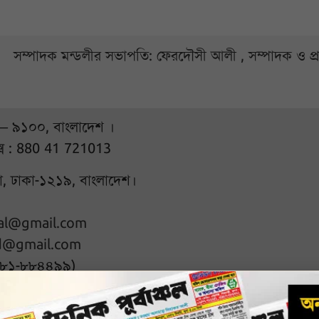
সম্পাদক মন্ডলীর সভাপতি: ফেরদৌসী আলী , সম্পাদক ও প
 – ৯১০০, বাংলাদেশ ।
্স : 880 41 721013
ুরা, ঢাকা-১২১৯, বাংলাদেশ।
hal@gmail.com
d@gmail.com
৭৮১-৮৮৪৪৯৯)