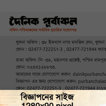
খুলনা অফিস : ৩৮ ইকবাল নগর মসজিদ লেন, খুলনা
ফোন : 02477-722251-3 , 02477-721944 ফ্যাক
ঢাকা অফিস :সি -৩৪, মহানগর প্রজেক্ট, পশ্চিম রামপ
ফোন: ০২৫৫১২৮৮৭৩.
আমাদের সাথে যোগাযোগ করুন:
dainikpurbanc
বিজ্ঞাপন এর জন্য যোগাযোগ করুন:
purbanchala
ফোন: 02477-722251-3 , 02477-721944 (০১
আমাদের সঙ্গে থাকুন :