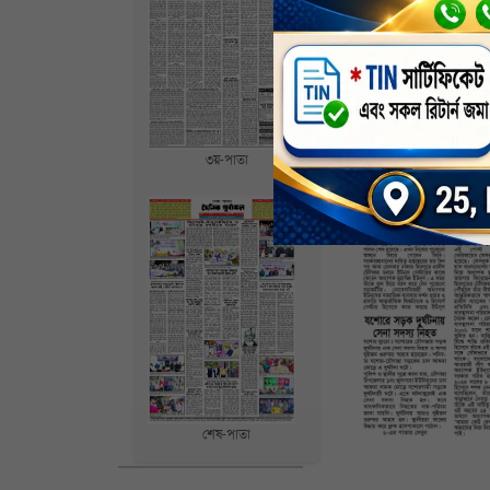
৩য়-পাতা
শেষ-পাতা