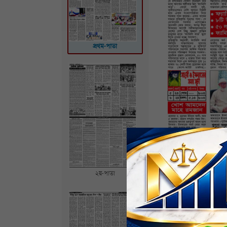
প্রথম-পাতা
২য়-পাতা