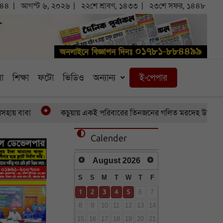
:৪৪
আগস্ট ৬, ২০২৬
২২শে শ্রাবণ, ১৪৩৩
২৩শে সফর, ১৪৪৮
া
শিক্ষা
ফটো
ভিডিও
অন্যান্য
ই-পেপার
বাবা
কচুয়ায় একই পরিবারের তিনজনের গলিত মরদেহ উদ্ধার
Calender
August
2026
S
S
M
T
W
T
F
1
2
3
4
5
6
7
8
9
10
11
12
13
14
15
16
17
18
19
20
21