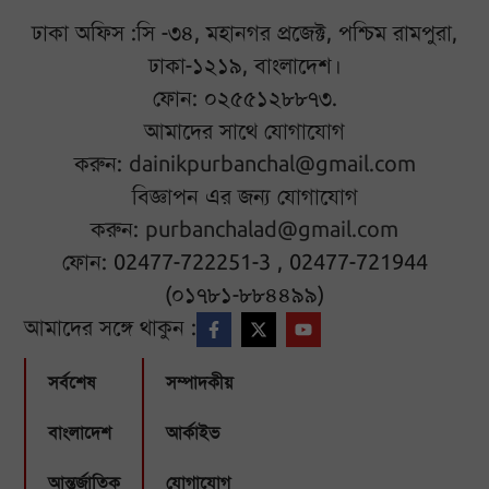
ঢাকা অফিস :সি -৩৪, মহানগর প্রজেক্ট, পশ্চিম রামপুরা,
ঢাকা-১২১৯, বাংলাদেশ।
ফোন: ০২৫৫১২৮৮৭৩.
আমাদের সাথে যোগাযোগ
করুন:
dainikpurbanchal@gmail.com
বিজ্ঞাপন এর জন্য যোগাযোগ
করুন:
purbanchalad@gmail.com
ফোন: 02477-722251-3 , 02477-721944
(০১৭৮১-৮৮৪৪৯৯)
আমাদের সঙ্গে থাকুন :
সর্বশেষ
সম্পাদকীয়
বাংলাদেশ
আর্কাইভ
আন্তর্জাতিক
যোগাযোগ