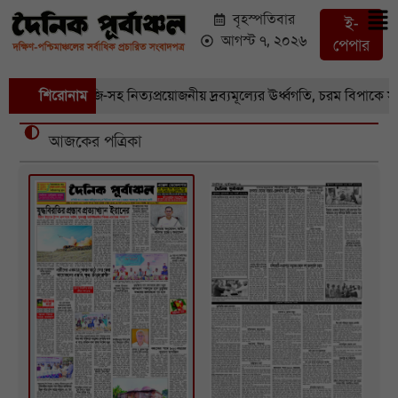
বৃহস্পতিবার
ই-
আগস্ট ৭, ২০২৬
পেপার
া বাজারে সবজি-সহ নিত্যপ্রয়োজনীয় দ্রব্যমূল্যের ঊর্ধ্বগতি, চরম বিপাকে সাধা
শিরোনাম
আজকের পত্রিকা