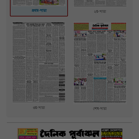
প্রথম-পাতা
২য়-পাতা
৩য়-পাতা
শেষ-পাতা