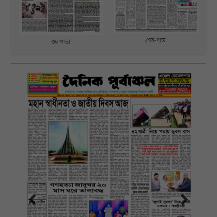
শেষ-পাতা
৩য়-পাতা