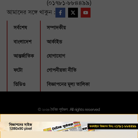
(০১৭৮১-৮৮৪৪৯৯)
আমাদের সঙ্গে থাকুন :
সর্বশেষ
সম্পাদকীয়
বাংলাদেশ
আর্কাইভ
আন্তর্জাতিক
যোগাযোগ
ফটো
গোপনীয়তা নীতি
ভিডিও
বিজ্ঞাপনের মূল্য তালিকা
© ২০২৬ দৈনিক পূর্বাঞ্চল. All rights reserved
Designed & Developed by:
Webbubl