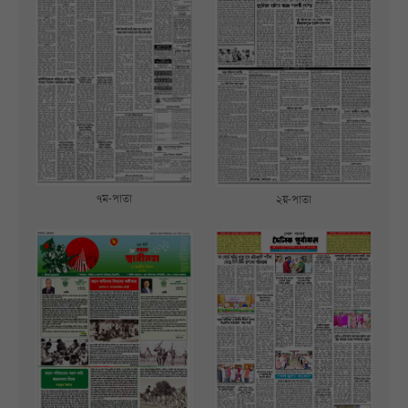
৭ম-পাতা
২য়-পাতা