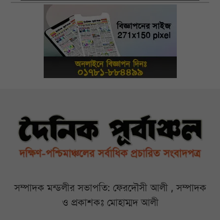
সম্পাদক মন্ডলীর সভাপতি: ফেরদৌসী আলী , সম্পাদক
ও প্রকাশকঃ মোহাম্মদ আলী