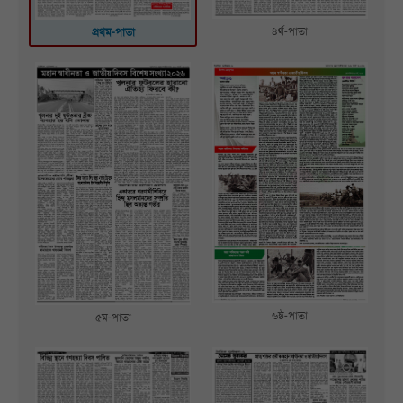
৪র্থ-পাতা
প্রথম-পাতা
৬ষ্ঠ-পাতা
৫ম-পাতা