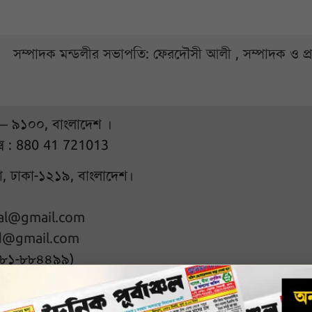
সম্পাদক মন্ডলীর সভাপতি: ফেরদৌসী আলী , সম্পাদক ও প
 – ৯১০০, বাংলাদেশ ।
্স : 880 41 721013
ুরা, ঢাকা-১২১৯, বাংলাদেশ।
hal@gmail.com
d@gmail.com
৭৮১-৮৮৪৪৯৯)