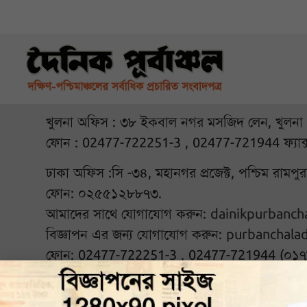
খুলনা অফিস : ৩৮ ইকবাল নগর মসজিদ লেন, খুলনা
ফোন : 02477-722251-3 , 02477-721944 ফ্যাক
ঢাকা অফিস :সি -৩৪, মহানগর প্রজেক্ট, পশ্চিম রামপ
ফোন: ০২৫৫১২৮৮৭৩.
আমাদের সাথে যোগাযোগ করুন:
dainikpurbanc
বিজ্ঞাপন এর জন্য যোগাযোগ করুন:
purbanchala
ফোন: 02477-722251-3 , 02477-721944 (০১
আমাদের সঙ্গে থাকুন :