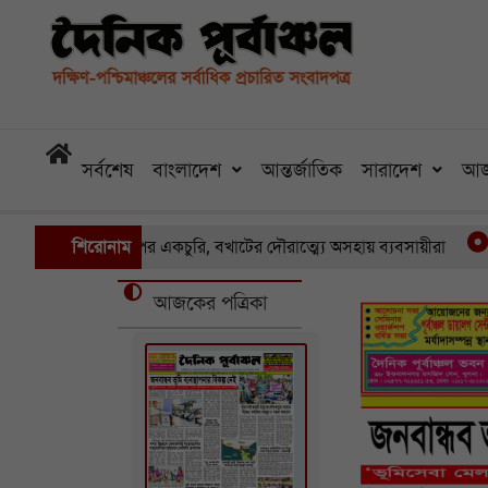
সর্বশেষ
বাংলাদেশ
আন্তর্জাতিক
সারাদেশ
আজ
ারখানায় একের পর একচুরি, বখাটের দৌরাত্ম্যে অসহায় ব্যবসায়ীরা
শিরোনাম
খু
আজকের পত্রিকা