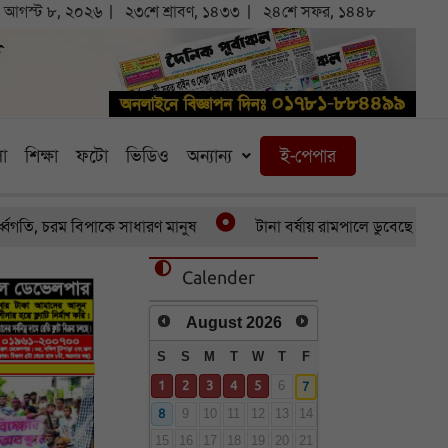
আগস্ট ৮, ২০২৬
২৩শে শ্রাবণ, ১৪৩৩
২৪শে সফর, ১৪৪৮
া
শিক্ষা
ফটো
ভিডিও
অন্যান্য
ই-পেপার
তি, চরম বিপাকে সাধারণ মানুষ
টানা বর্ষায় রামপালে ডুবেছে আড়াইশ হ
Calender
August
2026
S
S
M
T
W
T
F
1
2
3
4
5
7
6
8
9
10
11
12
13
14
15
16
17
18
19
20
21