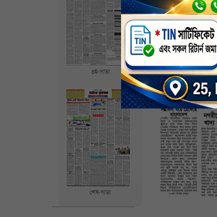
৩য়-পাতা
শেষ-পাতা