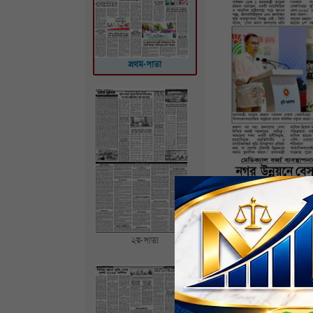
প্রথম-পাতা
২য়-পাতা