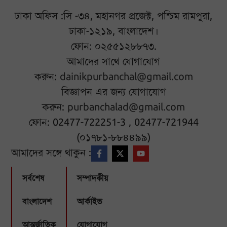
ঢাকা অফিস :সি -৩৪, মহানগর প্রজেক্ট, পশ্চিম রামপুরা,
ঢাকা-১২১৯, বাংলাদেশ।
ফোন: ০২৫৫১২৮৮৭৩.
আমাদের সাথে যোগাযোগ
করুন:
dainikpurbanchal@gmail.com
বিজ্ঞাপন এর জন্য যোগাযোগ
করুন:
purbanchalad@gmail.com
ফোন: 02477-722251-3 , 02477-721944
(০১৭৮১-৮৮৪৪৯৯)
আমাদের সঙ্গে থাকুন :
সর্বশেষ
সম্পাদকীয়
বাংলাদেশ
আর্কাইভ
আন্তর্জাতিক
যোগাযোগ