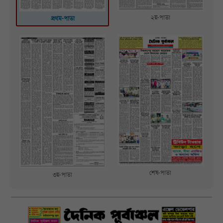
২য়-পাতা
প্রথম-পাতা
শেষ-পাতা
৩য়-পাতা