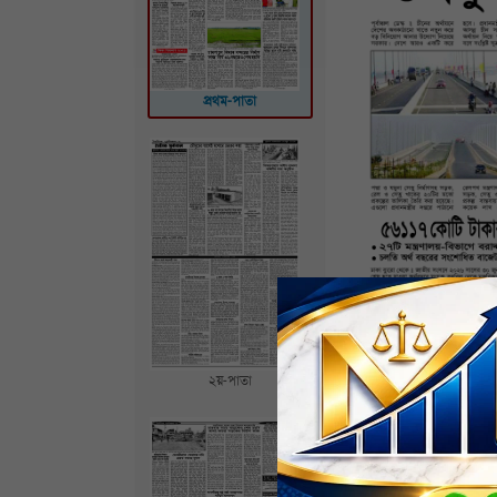
প্রথম-পাতা
২য়-পাতা