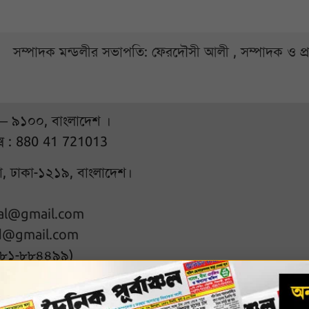
সম্পাদক মন্ডলীর সভাপতি: ফেরদৌসী আলী , সম্পাদক ও প
 – ৯১০০, বাংলাদেশ ।
্স : 880 41 721013
ুরা, ঢাকা-১২১৯, বাংলাদেশ।
hal@gmail.com
d@gmail.com
৭৮১-৮৮৪৪৯৯)