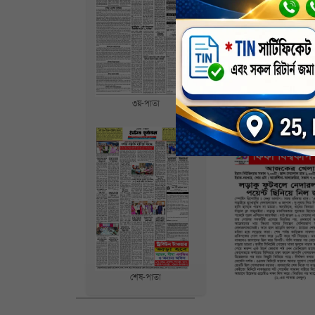
৩য়-পাতা
শেষ-পাতা