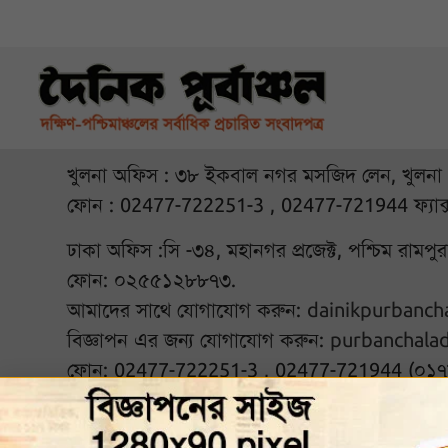
খুলনা অফিস : ৩৮ ইকবাল নগর মসজিদ লেন, খুলনা
ফোন : 02477-722251-3 , 02477-721944 ফ্যাক
ঢাকা অফিস :সি -৩৪, মহানগর প্রজেক্ট, পশ্চিম রামপ
ফোন: ০২৫৫১২৮৮৭৩.
আমাদের সাথে যোগাযোগ করুন:
dainikpurbanc
বিজ্ঞাপন এর জন্য যোগাযোগ করুন:
purbanchala
ফোন: 02477-722251-3 , 02477-721944 (০১
আমাদের সঙ্গে থাকুন :