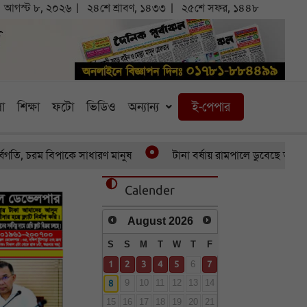
আগস্ট ৮, ২০২৬
২৪শে শ্রাবণ, ১৪৩৩
২৫শে সফর, ১৪৪৮
া
শিক্ষা
ফটো
ভিডিও
অন্যান্য
ই-পেপার
ি, চরম বিপাকে সাধারণ মানুষ
টানা বর্ষায় রামপালে ডুবেছে আড়াইশ হে
Calender
August
2026
S
S
M
T
W
T
F
1
2
3
4
5
7
6
8
9
10
11
12
13
14
15
16
17
18
19
20
21