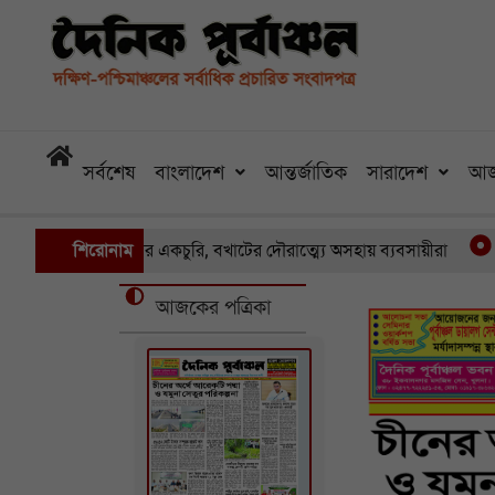
সর্বশেষ
বাংলাদেশ
আন্তর্জাতিক
সারাদেশ
আজ
রখানায় একের পর একচুরি, বখাটের দৌরাত্ম্যে অসহায় ব্যবসায়ীরা
শিরোনাম
খুল
আজকের পত্রিকা