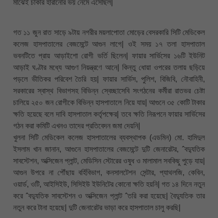
মাঝেই চাকরি হারানোর ভয় নেমে এসেছিল|
গত ১১ জুন রাত সাড়ে ৯টায় নগরীর ময়লাপোতা মোড়ের বেসরকারি সিটি মেডিকেল
কলেজ হাসপাতালের বেজমেন্টে আগুন লাগে| ওই সময় ১৭ তলা হাসপাতাল
ভবনটিতে প্রায় আড়াইশো রোগী ভর্তি ছিলেন| ফায়ার সার্ভিসের ১৬টি ইউনিট
আড়াই ঘণ্টার মধ্যে আগুণ নিয়ন্ত্রণে আনে| কিন্তু ধোয়া ওপরের তলায় ছড়িয়ে
পড়লে ভীতিকর পরিবেশ তৈরি হয়| ফায়ার সার্ভিস, পুলিশ, বিজিবি, নৌবাহিনী,
সরকারের স্বাস্থ বিভাগসহ বিভিন্ন স্বেচ্ছাসেবি সংগঠনের কর্মীরা রাতভর চেষ্টা
চালিয়ে ২৫০ জন রোগীকে বিভিন্ন হাসপাতালে নিয়ে যায়| আগুনে ৩৫ কোটি টাকার
ক্ষতি হয়েছে বলে দাবি হাসপাতাল কর্তৃপক্ষের| তবে ক্ষতি নিরূপনে ফায়ার সার্ভিসের
গঠন করা কমিটি এখনও তাদের প্রতিবেদন জমা দেয়নি|
খুলনা সিটি মেডিকেল কলেজ হাসপাতালের ব্যবস্থাপক (এডমিন) মো. হামিদুল
ইসলাম খান জানান, আগুনে হাসপাতালের বেজমেন্টে দুটি জেনারেটর, ˆবদ্যুতিক
সাবস্টেশন, অক্সিজেন প্লান্ট, মেডিসিন স্টোরের ওষুধ ও মালামাল সবকিছু পুড়ে যায়|
আগুন উপরে না পৌঁছায় বর্হিবিভাগ, কনসালটেশন সেন্টার, প্যাথলজি, কেবিন,
ওয়ার্ড, ওটি, আইসিইউ, সিসিইউ ইউনিটের কোনো ক্ষতি হয়নি| গত ১৪ দিনে নতুন
করে ˆবদ্যুতিক সাবস্টেশন ও অক্সিজেন প্লান্ট ˆতরি করা হয়েছে| বৈদ্যুতিক তার
নতুন করে টানা হয়েছে| দুটি জেনারেটর ভাড়া করে হাসপাতাল চালু করছি|