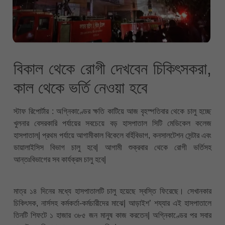
বিকাল থেকে রোগী দেখবেন চিকিৎসকরা,
কাল থেকে ভর্তি নেওয়া হবে
স্টাফ রিপোর্টার : অগ্নিকাণ্ডের ক্ষতি কাটিয়ে আজ বৃহস্পতিবার থেকে চালু হচ্ছে
খুলনার বেসরকারি পর্যায়ের সবচেয়ে বড় হাসপাতাল সিটি মেডিকেল কলেজ
হাসপাতাল| প্রথম পর্যায়ে আগামীকাল বিকেলে বর্হিবিভাগ, কনসালটেশন সেন্টার এবং
ডায়ালাইসিস বিভাগ চালু হবে| আগামী শুক্রবার থেকে রোগী ভর্তিসহ
আন্তঃবিভাগের সব কার্যক্রম চালু হবে|
মাত্র ১৪ দিনের মধ্যে হাসপাতালটি চালু হয়েছে স্বস্তি ফিরেছে। সেখানকার
চিকিৎসক, নার্সসহ কর্মকর্তা-কর্মচারীদের মাঝে| আড়াইশ’ শয্যার এই হাসপাতালে
তিনটি শিফটে ১ হাজার ৩৮৫ জন মানুষ কাজ করতেন| অগ্নিকাণ্ডের পর সবার