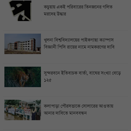
কচুয়ায় একই পরিবারের তিনজনের গলিত
মরদেহ উদ্ধার
খুলনা বিশ্ববিদ্যালয়ের পাইকগাছা ক্যাম্পাস
বিজ্ঞানী পিসি রায়ের নামে নামকরণের দাবি
সুন্দরবনে ইতিবাচক বার্তা, বাঘের সংখ্যা বেড়ে
১২৫
কলাপাড়া পৌরসভাকে সোলারের আওতায়
আনার দাবিতে মানববন্ধন