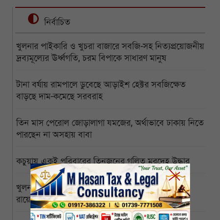
নির্বাচিত
খুলনার পাইকারি ও খুচরা বাজারে সবজি-সহ নিত্যপ্রয়োজনীয়
দ্রব্যমূল্যের ঊর্ধ্বগতি, চরম বিপাকে সাধারণ মানুষ
টানা বর্ষায় রামপালে ডুবেছে আড়াইশ হেক্টর সবজিক্ষেত
বাড়ছে দাম-কমেছে সরবরাহ
তিন মাস পেরোল জোড়ালাগা যমজের, অর্থাভাবে ঢাকায় নিতে
পারছেন না অসহায় বাবা
কচুয়ায় একই পরিবারের তিনজনের গলিত মরদেহ উদ্ধার
খুলনা বিশ্ববিদ্যালয়ের পাইকগাছা ক্যাম্পাস বিজ্ঞানী পিসি
রায়ের নামে নামকরণের দাবি