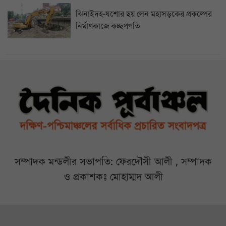
ঝিনাইদহ-যশোর ছয় লেন মহাসড়কের প্রকল্পের
নির্মাণকাজে কচ্ছপগতি
সম্পাদক মন্ডলীর সভাপতি: ফেরদৌসী আলী , সম্পাদক
ও প্রকাশকঃ মোহাম্মদ আলী