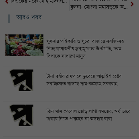
বিতর্কের মঞ্চে মোহাম্মদনগরের কৃতিত্ব, দেশসেরার তালিকায় খুলনা ৪র্থ
খুলনা- মোংলা মহাসড়কে অধিকাংশ বাসস্ট্যান্ডে যাত্রী বিশ্রামাগার নেই
আরও খবর
খুলনার পাইকারি ও খুচরা বাজারে সবজি-সহ
নিত্যপ্রয়োজনীয় দ্রব্যমূল্যের ঊর্ধ্বগতি, চরম
বিপাকে সাধারণ মানুষ
টানা বর্ষায় রামপালে ডুবেছে আড়াইশ হেক্টর
সবজিক্ষেত বাড়ছে দাম-কমেছে সরবরাহ
তিন মাস পেরোল জোড়ালাগা যমজের, অর্থাভাবে
ঢাকায় নিতে পারছেন না অসহায় বাবা