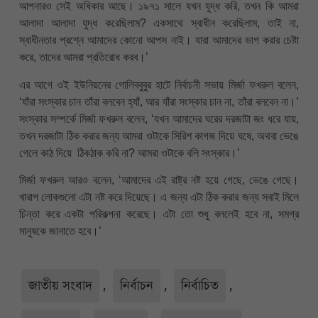
আপনারও সেই অধিকার আছে। ১৯৭১ সালে যখন যুদ্ধ করি, তখন কি আমরা
আলাদা আলাদা যুদ্ধ করেছিলাম? একসাথে স্বাধীন করেছিলাম, তাই না,
স্বাধীনতার প্রশ্নে আমাদের কোনো আপস নাই। যারা আমাদের ভাগ করার চেষ্টা
করে, তাদের আমরা প্রতিরোধ করব।’
এর আগে ওই ইউনিয়নের গোলিববুবুর হাটে নির্বাচনী সভায় মির্জা ফখরুল বলেন,
‘যাঁরা সংস্কার চান তাঁরা বলবেন হ্যাঁ, আর যাঁরা সংস্কার চান না, তাঁরা বলবেন না।’
সংস্কার সম্পর্কে মির্জা ফখরুল বলেন, ‘যখন আমাদের ঘরের দরজাটা জং ধরে যায়,
তখন দরজাটা ঠিক করার জন্য আমরা ওটাকে সিরিশ কাগজ দিয়ে ঘষে, অথবা ভেঙে
গেলে কাঠ দিয়ে ঠিকঠাক করি না? আমরা ওটাকে বলি সংস্কার।’
মির্জা ফখরুল আরও বলেন, ‘আমাদের এই রাষ্ট্র নষ্ট হয়ে গেছে, ভেঙে গেছে।
খারাপ লোকগুলো এটা নষ্ট করে দিয়েছে। এ জন্য এটা ঠিক করার জন্য সবাই মিলে
চিন্তা করে একটা পরিকল্পনা করেছে। এটা তো শুধু বললেই হবে না, সমগ্র
মানুষকে জানাতে হবে।’
জাতীয় সংবাদ
,
নির্বাচন
,
নির্বাচিত
,