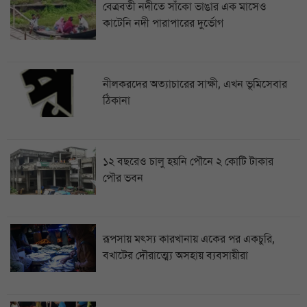
বেত্রবতী নদীতে সাঁকো ভাঙার এক মাসেও
কাটেনি নদী পারাপারের দুর্ভোগ
নীলকরদের অত্যাচারের সাক্ষী, এখন ভূমিসেবার
ঠিকানা
১২ বছরেও চালু হয়নি পৌনে ২ কোটি টাকার
পৌর ভবন
রূপসায় মৎস্য কারখানায় একের পর একচুরি,
বখাটের দৌরাত্ম্যে অসহায় ব্যবসায়ীরা