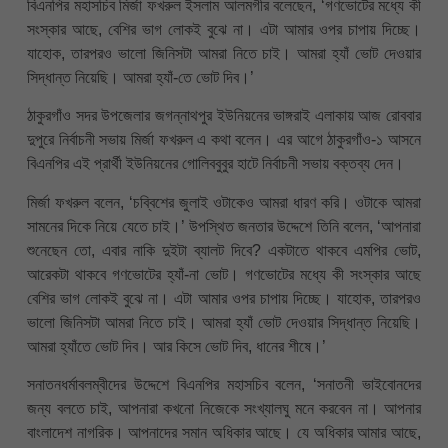
বিএনপির মহাসচিব মির্জা ফখরুল ইসলাম আলমগীর বলেছেন, ‘গণভোটের মধ্যে কী
সংস্কার আছে, বেশির ভাগ লোকই বুঝে না। এটা আমার ওপর চাপায় দিচ্ছে।
যাহোক, তারপরও ভালো জিনিসটা আমরা নিতে চাই। আমরা হ্যাঁ ভোট দেওয়ার
সিদ্ধান্ত নিয়েছি। আমরা হ্যাঁ-তে ভোট দিব।’
ঠাকুরগাঁও সদর উপজেলার জগন্নাথপুর ইউনিয়নের ভাঙ্গরাই এলাকায় আজ রোববার
দুপুরে নির্বাচনী সভায় মির্জা ফখরুল এ কথা বলেন। এর আগে ঠাকুরগাঁও-১ আসনে
বিএনপির এই প্রার্থী ইউনিয়নের গোলিববুবুর হাটে নির্বাচনী সভায় বক্তব্য দেন।
মির্জা ফখরুল বলেন, ‘চব্বিশের জুলাই ওটাকেও আমরা ধারণ করি। ওটাকে আমরা
সামনের দিকে নিয়ে যেতে চাই।’ উপস্থিত জনতার উদ্দেশে তিনি বলেন, ‘আপনারা
শুনেছেন তো, এবার নাকি দুইটা ব্যালট দিবে? একটাতে থাকবে এমপির ভোট,
আরেকটা থাকবে গণভোটের হ্যাঁ-না ভোট। গণভোটের মধ্যে কী সংস্কার আছে
বেশির ভাগ লোকই বুঝে না। এটা আমার ওপর চাপায় দিচ্ছে। যাহোক, তারপরও
ভালো জিনিসটা আমরা নিতে চাই। আমরা হ্যাঁ ভোট দেওয়ার সিদ্ধান্ত নিয়েছি।
আমরা হ্যাঁতে ভোট দিব। আর কিসে ভোট দিব, ধানের শীষে।’
সনাতনধর্মাবলম্বীদের উদ্দেশে বিএনপির মহাসচিব বলেন, ‘সনাতনী ভাইবোনদের
জন্য বলতে চাই, আপনারা কখনো নিজেকে সংখ্যালঘু মনে করবেন না। আপনার
বাংলাদেশ নাগরিক। আপনাদের সমান অধিকার আছে। যে অধিকার আমার আছে,