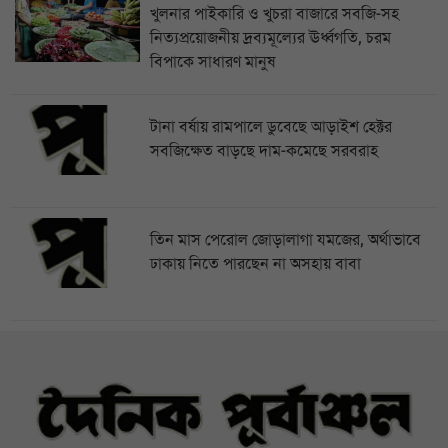
খুলনার পাইকারি ও খুচরা বাজারে সবজি-সহ
নিত্যপ্রয়োজনীয় দ্রব্যমূল্যের ঊর্ধ্বগতি, চরম
বিপাকে সাধারণ মানুষ
টানা বর্ষায় রামপালে ডুবেছে আড়াইশ হেক্টর
সবজিক্ষেত বাড়ছে দাম-কমেছে সরবরাহ
তিন মাস পেরোল জোড়ালাগা যমজের, অর্থাভাবে
ঢাকায় নিতে পারছেন না অসহায় বাবা