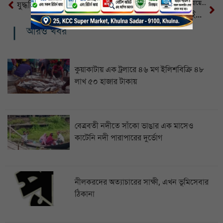
ইরানি ক্ষেপণাস্ত্র হামলার বিষয়ে ইসরায়েলের সতর্কতা জারি
যুদ্ধবিরতি ঘোষণার মধ্যে ইসরায়েলে ইরানের ক্ষেপণাস্ত্র হামলা, নিহত ৩
এক ঘণ্টায় ছয় দফা মিসাইল ছুড়ে যুদ্ধবিরতির ঘোষণা ইরানের
আরও খবর
কুয়াকাটায় এক ট্রলারে ৪৬ মণ ইলিশবিক্রি ৪৮
লাখ ৫০ হাজার টাকায়
বেত্রবতী নদীতে সাঁকো ভাঙার এক মাসেও
কাটেনি নদী পারাপারের দুর্ভোগ
নীলকরদের অত্যাচারের সাক্ষী, এখন ভূমিসেবার
ঠিকানা