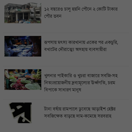
১২ বছরেও চালু হয়নি পৌনে ২ কোটি টাকার
পৌর ভবন
রূপসায় মৎস্য কারখানায় একের পর একচুরি,
বখাটের দৌরাত্ম্যে অসহায় ব্যবসায়ীরা
খুলনার পাইকারি ও খুচরা বাজারে সবজি-সহ
নিত্যপ্রয়োজনীয় দ্রব্যমূল্যের ঊর্ধ্বগতি, চরম
বিপাকে সাধারণ মানুষ
টানা বর্ষায় রামপালে ডুবেছে আড়াইশ হেক্টর
সবজিক্ষেত বাড়ছে দাম-কমেছে সরবরাহ