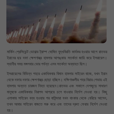
মার্কিন প্রেসিডেন্ট ডোনাল্ড ট্রাম্প ঘোষিত যুদ্ধবিরতি কার্যকর হওয়ার আগে রাতভর
ইরানের ছয় দফা ক্ষেপণাস্ত্র হামলার আশঙ্কায় সতর্কতা জারি করে ইসরায়েল।
স্থানীয় সময় মঙ্গলবার ভোর পর্যন্ত এসব সতর্কতা অব্যাহত ছিল।
ইসরায়েলের বিভিন্ন শহরে একাধিকবার বিমান হামলার সাইরেন বাজে, যখন ইরান
থেকে দফায় দফায় ক্ষেপণাস্ত্র ছোড়া হচ্ছিল। দক্ষিণাঞ্চলীয় শহর বিয়ার শেভায় এই
হামলায় অন্তত চারজন নিহত হয়েছেন।রাতভর এবং সকালে দেশজুড়ে সাধারণ
মানুষকে একাধিকবার নিরাপদ আশ্রয়ে চলে যাওয়ার নির্দেশ দেওয়া হয়। কিছু
এলাকায় সাইরেন বন্ধ হওয়ার পর বাসিন্দারা যখন বাংকার থেকে বেরিয়ে আসেন,
তখন আবার সাইরেন বাজতে শুরু করে এবং তাদের দ্রুত ফেরার নির্দেশ দেওয়া
হয়।