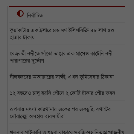
নির্বাচিত
কুয়াকাটায় এক ট্রলারে ৪৬ মণ ইলিশবিক্রি ৪৮ লাখ ৫০
হাজার টাকায়
বেত্রবতী নদীতে সাঁকো ভাঙার এক মাসেও কাটেনি নদী
পারাপারের দুর্ভোগ
নীলকরদের অত্যাচারের সাক্ষী, এখন ভূমিসেবার ঠিকানা
১২ বছরেও চালু হয়নি পৌনে ২ কোটি টাকার পৌর ভবন
রূপসায় মৎস্য কারখানায় একের পর একচুরি, বখাটের
দৌরাত্ম্যে অসহায় ব্যবসায়ীরা
খুলনার পাইকারি ও খুচরা বাজারে সবজি-সহ নিত্যপ্রয়োজনীয়