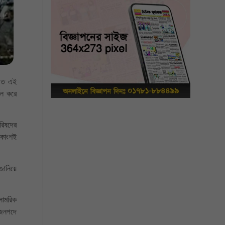
চিত এই
্বল করে
রিষদের
িকাংশই
 জানিয়ে
 সামরিক
 জনপদে