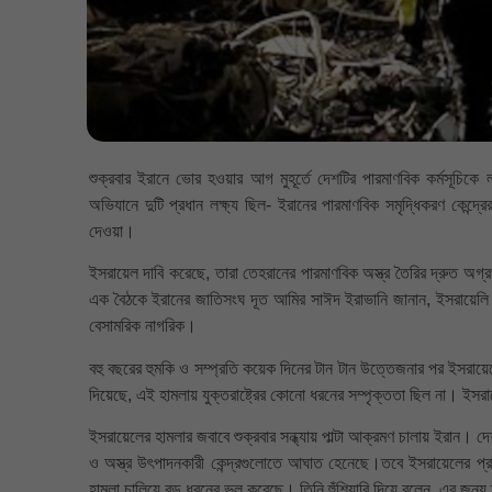
শুক্রবার ইরানে ভোর হওয়ার আগ মুহূর্তে দেশটির পারমাণবিক কর্মসূচি
অভিযানে দুটি প্রধান লক্ষ্য ছিল- ইরানের পারমাণবিক সমৃদ্ধিকরণ কেন্দ্রে
দেওয়া।
ইসরায়েল দাবি করেছে, তারা তেহরানের পারমাণবিক অস্ত্র তৈরির দ্রুত অগ
এক বৈঠকে ইরানের জাতিসংঘ দূত আমির সাঈদ ইরাভানি জানান, ইসরায়ে
বেসামরিক নাগরিক।
বহু বছরের হুমকি ও সম্প্রতি কয়েক দিনের টান টান উত্তেজনার পর ইসরায়েলের
দিয়েছে, এই হামলায় যুক্তরাষ্ট্রের কোনো ধরনের সম্পৃক্ততা ছিল না। ই
ইসরায়েলের হামলার জবাবে শুক্রবার সন্ধ্যায় পাল্টা আক্রমণ চালায় ইরান। দেশ
ও অস্ত্র উৎপাদনকারী কেন্দ্রগুলোতে আঘাত হেনেছে।তবে ইসরায়েলের প্র
হামলা চালিয়ে বড় ধরনের ভুল করেছে। তিনি হুঁশিয়ারি দিয়ে বলেন, এর জন্য