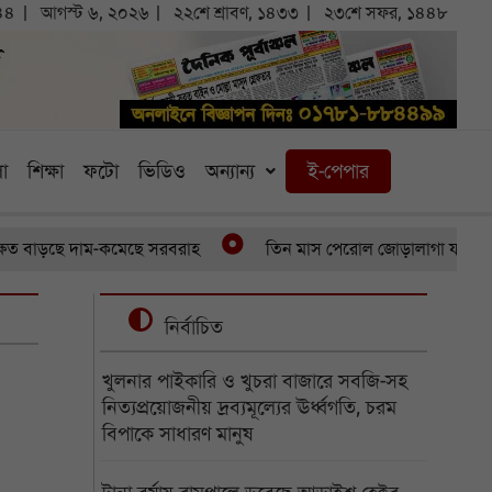
৪৪
আগস্ট ৬, ২০২৬
২২শে শ্রাবণ, ১৪৩৩
২৩শে সফর, ১৪৪৮
া
শিক্ষা
ফটো
ভিডিও
অন্যান্য
ই-পেপার
ে দাম-কমেছে সরবরাহ
তিন মাস পেরোল জোড়ালাগা যমজের, অর্থাভাবে
নির্বাচিত
খুলনার পাইকারি ও খুচরা বাজারে সবজি-সহ
নিত্যপ্রয়োজনীয় দ্রব্যমূল্যের ঊর্ধ্বগতি, চরম
বিপাকে সাধারণ মানুষ