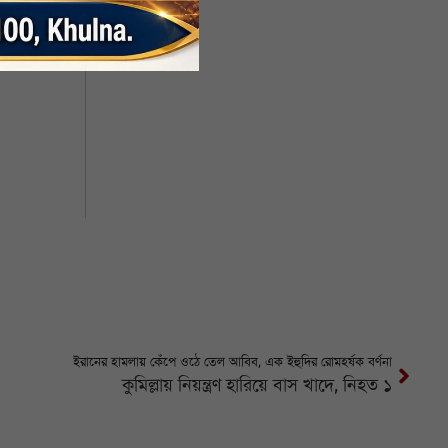
ইরানকে
ইরানের হামলায় কেঁপে ওঠে তেল আবিব, এক ইহুদির রোমহর্ষক বর্ণনা
কুমিল্লায় নিয়ন্ত্রণ হারিয়ে বাস খাদে, নিহত ১