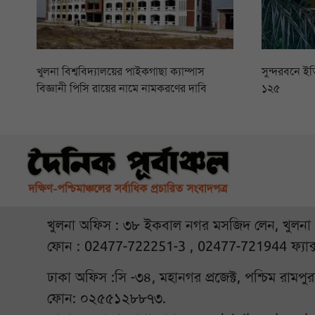
খুলনা বিশ্ববিদ্যালয়ের পাইকগাছা ক্যাম্পাস
সুন্দরবনে ইত
বিজ্ঞানী পিসি রায়ের নামে নামকরণের দাবি
১২৫
খুলনা অফিস : ৩৮ ইকবাল নগর মসজিদ লেন, খুলনা
ফোন : 02477-722251-3 , 02477-721944 ফ্যাক
ঢাকা অফিস :সি -৩৪, মহানগর প্রজেক্ট, পশ্চিম রামপ
ফোন: ০২৫৫১২৮৮৭৩.