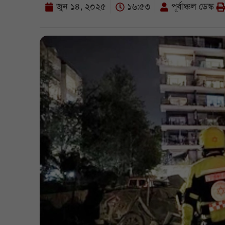
জুন ১৪, ২০২৫
১৬:৫৩
পূর্বাঞ্চল ডেস্ক