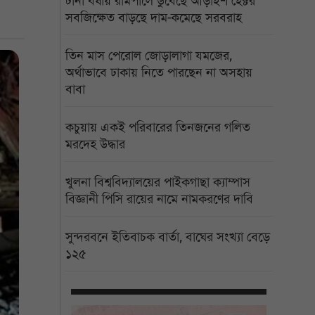
টানা বর্ষায় রামপালে ডুবেছে আড়াইশ হেক্টর
সবজিক্ষেত বাড়ছে দাম-কমেছে সরবরাহ
তিন মাস পেরোল জোড়ালাগা যমজের,
অর্থাভাবে ঢাকায় নিতে পারছেন না অসহায়
বাবা
কচুয়ায় একই পরিবারের তিনজনের গলিত
মরদেহ উদ্ধার
খুলনা বিশ্ববিদ্যালয়ের পাইকগাছা ক্যাম্পাস
বিজ্ঞানী পিসি রায়ের নামে নামকরণের দাবি
সুন্দরবনে ইতিবাচক বার্তা, বাঘের সংখ্যা বেড়ে
১২৫