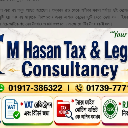
েন এবং বহু মানুষ আহত হয়েছেন। শুক্রবার রাত থেকে শনিবার সকাল পর্যন্ত দুই দেশের
 সৃষ্টি হয় এবং বহু মানুষকে নিরাপত্তার জন্য আশ্রয় কেন্দ্রে ছুটে যেতে দেখা যায়। ইসর
র নিচে আটকে পড়াদের উদ্ধারে জরুরি তৎপরতা চালাচ্ছে দেশটির উদ্ধারকারী দল।
র সময় কেঁপে ওঠে ইসরায়েল। দখলদারদের বিভিন্ন শহরে বড় বিস্ফোরণের খবর পাওয়া গেছ
িজ্ঞতার বর্ণনা দিয়েছেন এক ইসরায়েলি।
একটি ভূগর্ভস্থ আশ্রয়স্থলে দৌড়ে যান। কয়েক মিনিট পরে আমরা একটি খুব বড় বিস্ফোরণে
রয়কেন্দ্রে যেতে না পারলে তারা কেউ বেঁচে থাকতেন না।
রায়েলি বিরুদ্ধে প্রতিশোধমূলক অভিযানের সময় কমপক্ষে ১৫০টি লক্ষ্যবস্তুতে আঘাত হানা 
লিউশনারি গার্ডস কর্পস (আইআরজিসি) এর প্রধান কমান্ডারের জ্যেষ্ঠ উপদেষ্টা ব্রিগেডিয়ার 
রু প্রমিজ ৩ সফলভাবে বাস্তবায়িত হয়েছে।
স্থাপনায় হামলা চালিয়েছে।ইরানের হামলায় নেভাতিম ও ওভদা বিমানঘাঁটি লক্ষ্যবস্তু 
কট্রনিক ওয়ারফেয়ার সেন্টার অবস্থিত। ইরানে হামলার মূল ঘাঁটি হিসেবেও এই দুইটি ব্যবহৃত 
 নফ বিমানঘাঁটি যা তেল আবিবের কাছাকাছি, ইসরায়েলি প্রতিরক্ষা মন্ত্রণালয়, তেল আবিবের