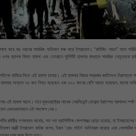
কে লক্ষ্য করে বড় ধরনের সামরিক অভিযান শুরু করে ইসরায়েল। “রাইজিং লায়ন” নামে পরি
র ওপর ব্যাপক বিমান হামলা এবং তেহরানে সুনির্দিষ্ট হামলার মাধ্যমে সামরিক নেতৃত্বকে দুর
্রগতিকে থামিয়ে দিতে এই হামলা চালায়। এই হামলার বিষয়ে শুক্রবার জাতিসংঘ নিরাপত্তা প
লি হামলায় অন্তত ৭৮ জন নিহত হয়েছেন এবং ৩২০ জনের বেশি আহত হয়েছেন, যাদের অধ
 এই হামলা আসে। তবে যুক্তরাষ্ট্রের সাবেক প্রেসিডেন্ট ডোনাল্ড ট্রাম্পের প্রশাসন স্পষ্ট
সরায়েল একতরফাভাবে এই পদক্ষেপ নেয়।
টির রাষ্ট্রীয় গণমাধ্যম জানায়, শত শত ব্যালিস্টিক ক্ষেপণাস্ত্র ছোড়া হয়েছে, যা ইসরায়েলের
তিরক্ষা মন্ত্রী ইসরায়েল কাটজ বলেন, ইরান ‘রেড লাইন’ অতিক্রম করেছে এবং বেসামরিক
 তাদের চরম মূল্য দিতে হবে।