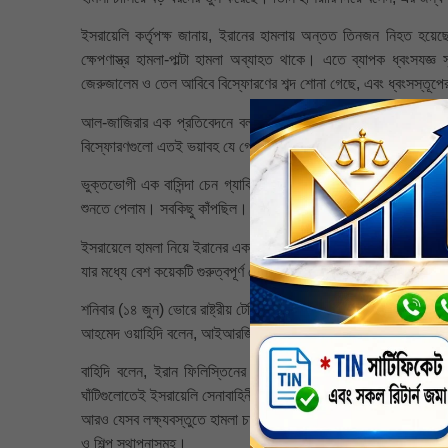
ইসরায়েলি কর্তৃপক্ষ জানায়, ইরানের হামলায় অন্তত তিনজন নিহত হয়েছ
ক্ষেপণাস্ত্র হামলা-পাল্টা হামলা অব্যাহত থাকে। এতে ব্যাপক ধ্বংসযজ্ঞ
জেরুজালেম ও তেল আবিবে বিস্ফোরণের শব্দ শোনা গেছে, এবং ধ্বংসস্তূপে
আল-জাজিরার এক প্রতিবেদনে বলা হয়েছে, ইরানের ক্ষেপণাস্ত্র হামলা
বিস্ফোরণগুলো এতই ভয়াবহ যে গোটা শহর কেঁপে ওঠে। এমনই রোমহর্ষক অভ
ভুক্তভোগী এক বাসিন্দা চেন গ্যাবিজন বলেন, তিনি সতর্কতা পাওয়ার পর 
শুনতে পেলাম। সবকিছু কাঁপছিল। ধোঁয়া, ধুলো ছিল সর্বত্র। যথাসময়ে আশ্
ইসরায়েলে হামলা নিয়ে ইরানের একজন জ্যেষ্ঠ সামরিক কর্মকর্তা বলেছেন, ইস
যার মধ্যে বেশ কয়েকটি গুরুত্বপূর্ণ কৌশলগত সামরিক ঘাঁটিও রয়েছে।
শনিবার (১৪ জুন) ভোরে রাষ্ট্রীয় টেলিভিশনে কথা বলার সময়, ইসলামিক রেভো
আহমেদ ওয়াহিদি বলেন, আইআরজিসি এরোস্পেস ডিভিশন কর্তৃক অপারেশন ট্
বাহিদি বলেন, ইরান ফিলিস্তিনের অধিকৃত ভূখণ্ডে একাধিক ইসরায়েলি 
ঘাঁটিগুলোতেই ইসরায়েলি সেনাবাহিনীর কমান্ড ও কন্ট্রোল সেন্টার এবং ইলে
আরও যেসব লক্ষ্যবস্তুতে হামলা চালানো হয়েছে, সেগুলোর মধ্যে রয়েছে তেল
ও শিল্প স্থাপনাসমূহ।