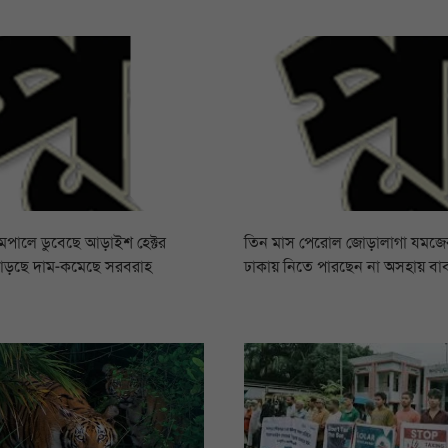
রামপালে ডুবেছে আড়াইশ হেক্টর
তিন মাস পেরোল জোড়ালাগা যমজের,
বাড়ছে দাম-কমেছে সরবরাহ
ঢাকায় নিতে পারছেন না অসহায় বা