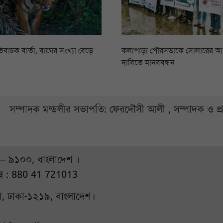
িবাচক বার্তা, বাঘের সংখ্যা বেড়ে
কলাপাড়া পৌরসভাকে সোলারের 
দাবিতে মানববন্ধন
সম্পাদক মন্ডলীর সভাপতি: ফেরদৌসী আলী , সম্পাদক ও প
 – ৯১০০, বাংলাদেশ ।
্স : 880 41 721013
ুরা, ঢাকা-১২১৯, বাংলাদেশ।