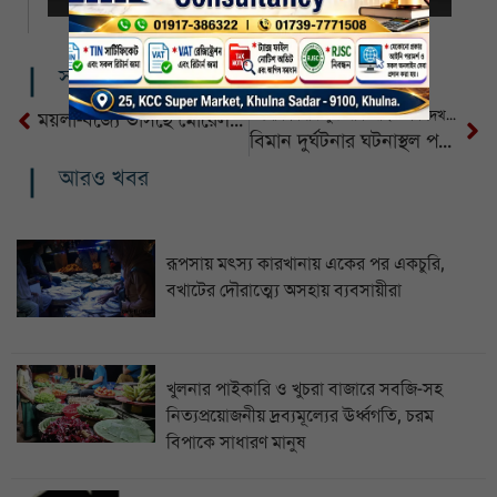
সম্পর্কিত খবর
উত্তরায় বিমান দুর্ঘটনায় আহতদের দেখতে হাসপাতালে ছুটে গেলেন ছয় উপদেষ্টা
ময়লা-বর্জ্যে ভাসছে মোরেলগঞ্জ পৌরসভা
বিমান দুর্ঘটনার ঘটনাস্থল পরিদর্শনে বিএনপির প্রতিনিধি দল
আরও খবর
রূপসায় মৎস্য কারখানায় একের পর একচুরি,
বখাটের দৌরাত্ম্যে অসহায় ব্যবসায়ীরা
খুলনার পাইকারি ও খুচরা বাজারে সবজি-সহ
নিত্যপ্রয়োজনীয় দ্রব্যমূল্যের ঊর্ধ্বগতি, চরম
বিপাকে সাধারণ মানুষ