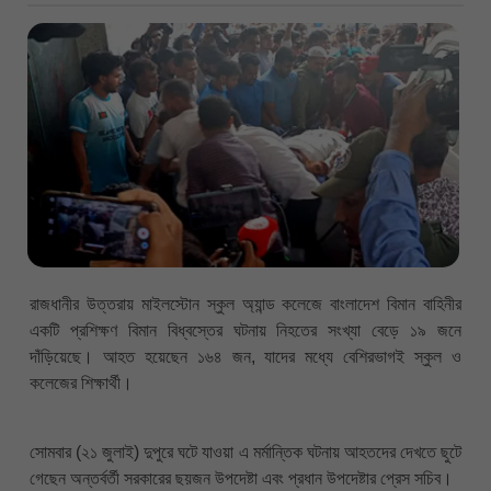
রাজধানীর উত্তরায় মাইলস্টোন স্কুল অ্যান্ড কলেজে বাংলাদেশ বিমান বাহিনীর
একটি প্রশিক্ষণ বিমান বিধ্বস্তের ঘটনায় নিহতের সংখ্যা বেড়ে ১৯ জনে
দাঁড়িয়েছে। আহত হয়েছেন ১৬৪ জন, যাদের মধ্যে বেশিরভাগই স্কুল ও
কলেজের শিক্ষার্থী।
সোমবার (২১ জুলাই) দুপুরে ঘটে যাওয়া এ মর্মান্তিক ঘটনায় আহতদের দেখতে ছুটে
গেছেন অন্তর্বর্তী সরকারের ছয়জন উপদেষ্টা এবং প্রধান উপদেষ্টার প্রেস সচিব।