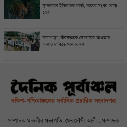
সুন্দরবনে ইতিবাচক বার্তা, বাঘের সংখ্যা বেড়ে
১২৫
কলাপাড়া পৌরসভাকে সোলারের আওতায়
আনার দাবিতে মানববন্ধন
সম্পাদক মন্ডলীর সভাপতি: ফেরদৌসী আলী , সম্পাদক