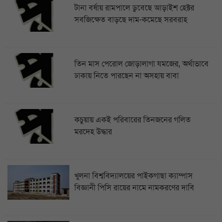
টানা বর্ষায় রামপালে ডুবেছে আড়াইশ হেক্টর
সবজিক্ষেত বাড়ছে দাম-কমেছে সরবরাহ
তিন মাস পেরোল জোড়ালাগা যমজের, অর্থাভাবে
ঢাকায় নিতে পারছেন না অসহায় বাবা
কচুয়ায় একই পরিবারের তিনজনের গলিত
মরদেহ উদ্ধার
খুলনা বিশ্ববিদ্যালয়ের পাইকগাছা ক্যাম্পাস
বিজ্ঞানী পিসি রায়ের নামে নামকরণের দাবি