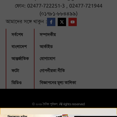
ফোন: 02477-722251-3 , 02477-721944
(০১৭৮১-৮৮৪৪৯৯)
আমাদের সঙ্গে থাকুন :
সর্বশেষ
সম্পাদকীয়
বাংলাদেশ
আর্কাইভ
আন্তর্জাতিক
যোগাযোগ
ফটো
গোপনীয়তা নীতি
ভিডিও
বিজ্ঞাপনের মূল্য তালিকা
© ২০২৬ দৈনিক পূর্বাঞ্চল. All rights reserved
Designed & Developed by:
Webbubl