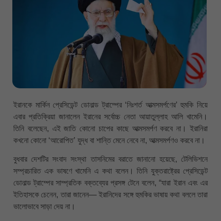
ইরানকে মার্কিন প্রেসিডেন্ট ডোনাল্ড ট্রাম্পের ‘নিঃশর্ত আত্মসমর্পণের’ হুমকি নিয়ে
এবার প্রতিক্রিয়া জানালেন ইরানের সর্বোচ্চ নেতা আয়াতুল্লাহ আলি খামেনি।
তিনি বলেছেন, এই জাতি কোনো চাপের কাছে আত্মসমর্পণ করবে না। ইরানিরা
কখনো কোনো ‘আরোপিত’ যুদ্ধ বা শান্তি মেনে নেবে না, আত্মসমর্পণও করবে না।
বুধবার দেশটির সংবাদ সংস্থা তাসনিমের বরাতে জানানো হয়েছে, টেলিভিশনে
সম্প্রচারিত এক ভাষণে খামেনি এ কথা বলেন। তিনি যুক্তরাষ্ট্রের প্রেসিডেন্ট
ডোনাল্ড ট্রাম্পের সাম্প্রতিক বক্তব্যের প্রসঙ্গ টেনে বলেন, “যারা ইরান এবং এর
ইতিহাসকে চেনেন, তারা জানেন— ইরানিদের সঙ্গে হুমকির ভাষায় কথা বললে তারা
ভালোভাবে সাড়া দেয় না।