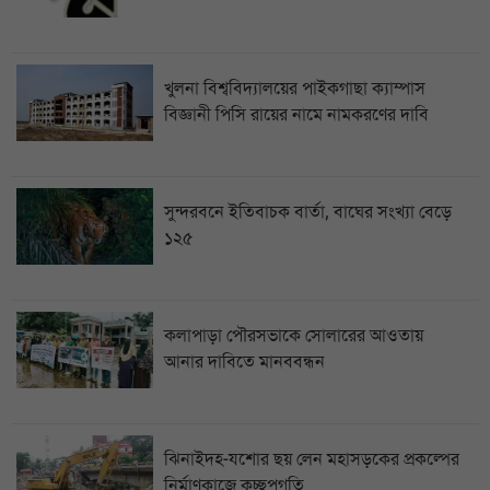
খুলনা বিশ্ববিদ্যালয়ের পাইকগাছা ক্যাম্পাস
বিজ্ঞানী পিসি রায়ের নামে নামকরণের দাবি
সুন্দরবনে ইতিবাচক বার্তা, বাঘের সংখ্যা বেড়ে
১২৫
কলাপাড়া পৌরসভাকে সোলারের আওতায়
আনার দাবিতে মানববন্ধন
ঝিনাইদহ-যশোর ছয় লেন মহাসড়কের প্রকল্পের
নির্মাণকাজে কচ্ছপগতি