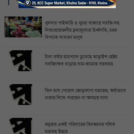
খুলনার পাইকারি ও খুচরা বাজারে সবজি-সহ
নিত্যপ্রয়োজনীয় দ্রব্যমূল্যের ঊর্ধ্বগতি, চরম
বিপাকে সাধারণ মানুষ
টানা বর্ষায় রামপালে ডুবেছে আড়াইশ হেক্টর
সবজিক্ষেত বাড়ছে দাম-কমেছে সরবরাহ
তিন মাস পেরোল জোড়ালাগা যমজের, অর্থাভাবে
ঢাকায় নিতে পারছেন না অসহায় বাবা
কচুয়ায় একই পরিবারের তিনজনের গলিত
মরদেহ উদ্ধার