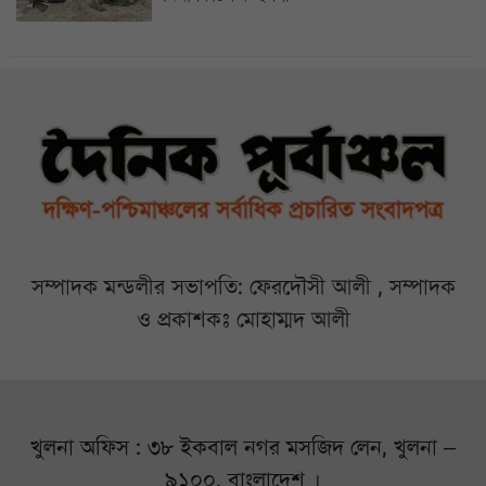
সম্পাদক মন্ডলীর সভাপতি: ফেরদৌসী আলী , সম্পাদক
ও প্রকাশকঃ মোহাম্মদ আলী
খুলনা অফিস : ৩৮ ইকবাল নগর মসজিদ লেন, খুলনা –
৯১০০, বাংলাদেশ ।