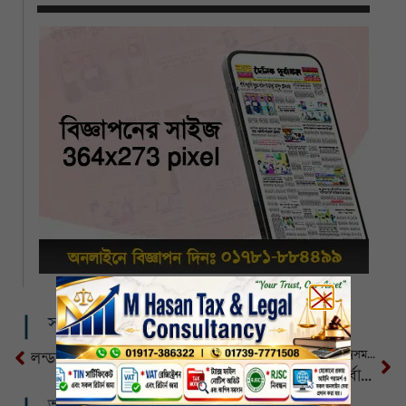
সম্পর্কিত খবর
এই জাতি কোনো চাপের কাছে আত্মসমর্পণ করবে না: খামেনি
লন্ডনের বৈঠক পছন্দ না হওয়ায় আলোচনায় আসেনি একটি দল : মির্জা ফখরুল
টানা ৫ দিন ভারি বৃষ্টির পূর্বাভাস, ঝড় হতে পারে দেশের যেসব অঞ্চলে
আরও খবর