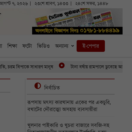
আগস্ট ৭, ২০২৬
২৩শে শ্রাবণ, ১৪৩৩
২৪শে সফর, ১৪৪৮
া
শিক্ষা
ফটো
ভিডিও
অন্যান্য
ই-পেপার
ম বিপাকে সাধারণ মানুষ
টানা বর্ষায় রামপালে ডুবেছে আড়াইশ হেক্টর
নির্বাচিত
রূপসায় মৎস্য কারখানায় একের পর একচুরি,
বখাটের দৌরাত্ম্যে অসহায় ব্যবসায়ীরা
খুলনার পাইকারি ও খুচরা বাজারে সবজি-সহ