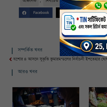
আঞ্চলিক
,
নির্বাচিত
,
সাতক্ষীরা জেলা
Facebook
Twitter
Li
সম্পর্কিত খবর
যশোর ৪ আসনে সুকৃতি কুমারমন্ডলের নির্বাচনী ইশতেহার ঘো
আরও খবর