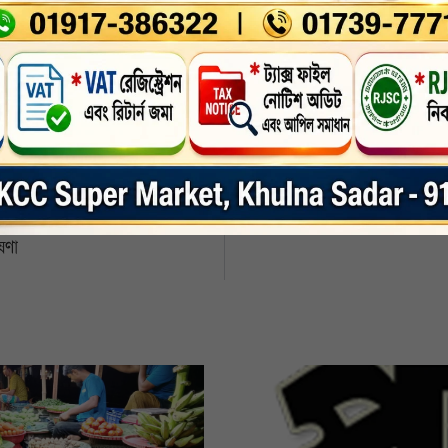
nkedin
Whatsapp
Print
ষণা