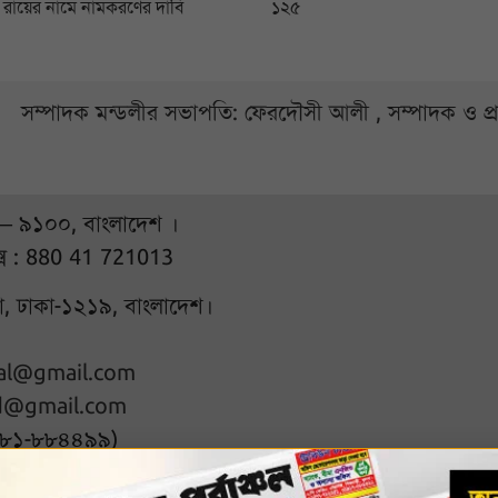
সি রায়ের নামে নামকরণের দাবি
১২৫
সম্পাদক মন্ডলীর সভাপতি: ফেরদৌসী আলী , সম্পাদক ও প
 – ৯১০০, বাংলাদেশ ।
্স : 880 41 721013
ুরা, ঢাকা-১২১৯, বাংলাদেশ।
hal@gmail.com
d@gmail.com
৭৮১-৮৮৪৪৯৯)