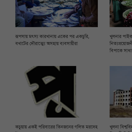
রূপসায় মৎস্য কারখানায় একের পর একচুরি,
খুলনার পাইক
বখাটের দৌরাত্ম্যে অসহায় ব্যবসায়ীরা
নিত্যপ্রয়োজনী
বিপাকে সাধা
কচুয়ায় একই পরিবারের তিনজনের গলিত মরদেহ
খুলনা বিশ্বব