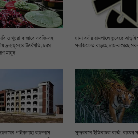
ারি ও খুচরা বাজারে সবজি-সহ
টানা বর্ষায় রামপালে ডুবেছে আড়াইশ
য় দ্রব্যমূল্যের ঊর্ধ্বগতি, চরম
সবজিক্ষেত বাড়ছে দাম-কমেছে সর
রণ মানুষ
িদ্যালয়ের পাইকগাছা ক্যাম্পাস
সুন্দরবনে ইতিবাচক বার্তা, বাঘের স