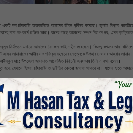
ি একটি দল চাঁদাবাজি রাহাজানিতে আমাদের জীবন দূর্বিসহ করেছে। জুলাই বিপ্লব পরবর্তীত
সাত করাসহ নানা অপকর্মে জড়িত তারা। যাদের কাছে আমাদের সম্পদ নিরাপদ নয়, এমন ব্যক্তিক
। জুলুম নির্যাতনে এখানে আমাদের ৪৮ জন ভাই শহীদ হয়েছেন। কিন্তু কখনও তারা বাতিলে
রটি আসন জামায়াতের আমীর ডাঃ শফিকুর রহমানের নেতৃত্বকে উপহার দেওয়ার আহ্বান জানান
লট হাইস্কুল মাঠে উপজেলা জামায়াত আয়োজিত নির্বাচনী জনসভায় তিনি এ কথা বলেন।
্ত হবে, যেখানে হিংসা, চাঁদাবাজি ও দুর্নীতির কোনো জায়গা থাকবে না। যাদের হাতে আমাদ
জনসভায় প্রধান অতিথির বক্তব্য দেন, জামায়াতের কেন্দ্রীয় সহকারী সেক্রেটারি অ্যাড. মো
িপাল্লার প্রার্থী গাজী নজরুল ইসলাম। বিশেষ অতিথি হিসেবে বক্তব্য রাখেন, কেন্দ্রীয় জ
টারি সিবগাতুল্লাহ সিবগা, জকসু এজিএস মাসুদ রানা, খুলনা-১ আসনের জামায়াত মনোনীত সংসদ
 আমিরুল ইসলাম, সাবেক রাবি শিবির সভাপতি আব্দুর রহিম, সাতক্ষীরা জেলা জামায়াতের আমীর উপ