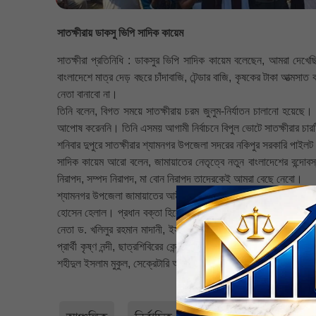
সাতক্ষীরায় ডাকসু ভিপি সাদিক কায়েম
সাতক্ষীরা প্রতিনিধি : ডাকসুর ভিপি সাদিক কায়েম বলেছেন, আমরা দেখেছ
বাংলাদেশে মাত্র দেড় বছরে চাঁদাবাজি, টেন্ডার বাজি, কৃষকের টাকা আত্ম
নেতা বানাবো না।
তিনি বলেন, বিগত সময়ে সাতক্ষীরায় চরম জুলুম-নির্যাতন চালানো হয়েছে
আপোষ করেননি। তিনি এসময় আগামী নির্বাচনে বিপুল ভোটে সাতক্ষীরার চা
শনিবার দুপুরে সাতক্ষীরার শ্যামনগর উপজেলা সদরের নকিপুর সরকারি পাই
সাদিক কায়েম আরো বলেন, জামায়াতের নেতৃত্বে নতুন বাংলাদেশের বন্দোবস
নিরাপদ, সম্পদ নিরাপদ, মা বোন নিরাপদ তাদেরকেই আমরা বেছে নেবো।
শ্যামনগর উপজেলা জামায়াতের আমীর আব্দুর রহমানের সভাপতিত্বে অনুষ্ঠিত 
হোসেন হেলাল। প্রধান বক্তা হিসেবে বক্তব্য রাখেন, জামায়াত মনোনীত দাড়
নেতা ড. খলিলুর রহমান মাদানী, ইসলামী ছাত্রশিবিরের কেন্দ্রীয় সেক্রে
প্রার্থী কৃষ্ণ নন্দী, ছাত্রশিবিরের কেন্দ্রীয় ছাত্র অধিকার সম্পাদক মোঃ
শহীদুল ইসলাম মুকুল, সেক্রেটারি আজিজুর রহমানসহ অন্যান্য নেতারা।