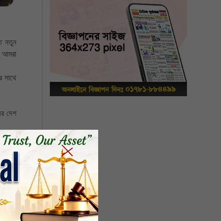
ে নতুন
ে আমরা
র সাথে
।
ের দেশ
য়াজ্জেম
ামায়াত
 সদস্য
াধ্যক্ষ