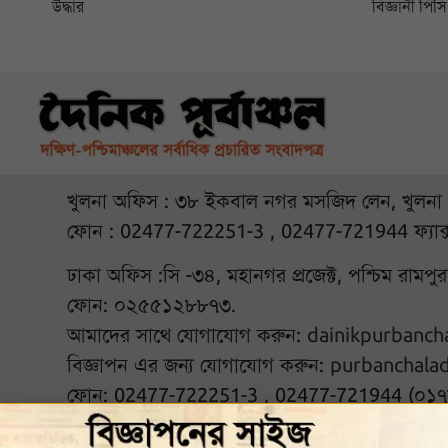
উদ্ধার
বিজ্ঞানী পি
খুলনা অফিস : ৩৮ ইকবাল নগর মসজিদ লেন, খুলনা
ফোন : 02477-722251-3 , 02477-721944 ফ্যাক
ঢাকা অফিস :সি -৩৪, মহানগর প্রজেক্ট, পশ্চিম রামপ
ফোন: ০২৫৫১২৮৮৭৩.
আমাদের সাথে যোগাযোগ করুন:
dainikpurbanc
বিজ্ঞাপন এর জন্য যোগাযোগ করুন:
purbanchala
ফোন: 02477-722251-3 , 02477-721944 (০১
আমাদের সঙ্গে থাকুন :