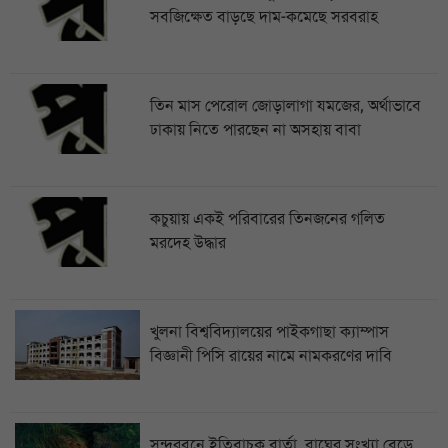
সবজিক্ষেত বাড়ছে দাম-কমেছে সরবরাহ
তিন মাস পেরোল জোড়ালাগা যমজের, অর্থাভাবে
ঢাকায় নিতে পারছেন না অসহায় বাবা
কচুয়ায় একই পরিবারের তিনজনের গলিত
মরদেহ উদ্ধার
খুলনা বিশ্ববিদ্যালয়ের পাইকগাছা ক্যাম্পাস
বিজ্ঞানী পিসি রায়ের নামে নামকরণের দাবি
সুন্দরবনে ইতিবাচক বার্তা, বাঘের সংখ্যা বেড়ে