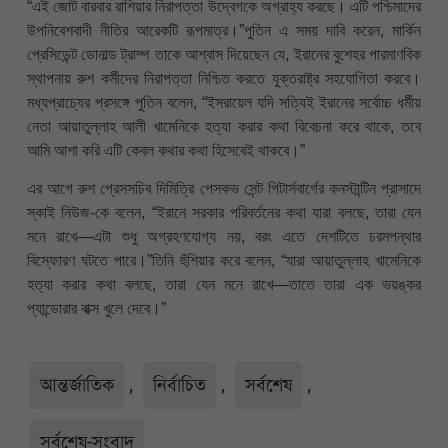
“এই জোট বারবার রাশিয়ার নিরাপত্তা উদ্বেগকে অগ্রাহ্য করছে। এটি পশ্চিমাদের
উপনিবেশবাদী নীতির আরেকটি রূপমাত্র।”পুতিন এ সময় দাবি করেন, মার্কিন
প্রেসিডেন্ট ডোনাল্ড ট্রাম্প তাকে আশ্বাস দিয়েছেন যে, ইরানের বুশেহর পারমাণবিক
স্থাপনায় রুশ কর্মীদের নিরাপত্তা নিশ্চিত করতে যুক্তরাষ্ট্র সহযোগিতা করবে।
মধ্যপ্রাচ্যের প্রসঙ্গে পুতিন বলেন, “ইসরায়েল যদি সত্যিই ইরানের সর্বোচ্চ ধর্মীয়
নেতা আয়াতুল্লাহ আলী খামেনিকে হত্যা করার কথা বিবেচনা করে থাকে, তবে
আমি আশা করি এটি কেবল কথার কথা হিসেবেই থাকবে।”
এর আগে রুশ প্রেসসচিব দিমিত্রি পেসকভ সেন্ট পিটার্সবার্গের কনস্টান্টিন প্রাসাদে
স্কাই নিউজ-কে বলেন, “ইরানে সরকার পরিবর্তনের কথা যারা বলছে, তারা যেন
মনে রাখে—এটা শুধু অগ্রহণযোগ্য নয়, বরং এতে দেশটিতে চরমপন্থার
বিস্ফোরণ ঘটতে পারে।”তিনি হুঁশিয়ার করে বলেন, “যারা আয়াতুল্লাহ খামেনিকে
হত্যা করার কথা বলছে, তারা যেন মনে রাখে—তাতে তারা এক ভয়ঙ্কর
প্যান্ডোরার বাক্স খুলে দেবে।”
আন্তর্জাতিক
,
নির্বাচিত
,
সর্বশেষ
,
সর্বশেষ-সংবাদ