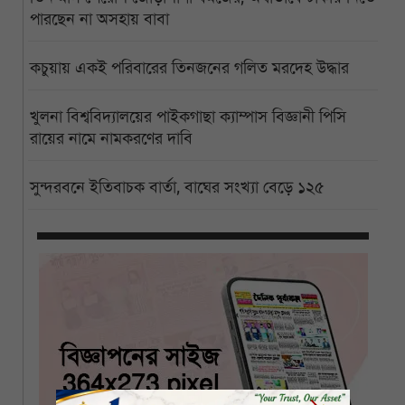
পারছেন না অসহায় বাবা
কচুয়ায় একই পরিবারের তিনজনের গলিত মরদেহ উদ্ধার
খুলনা বিশ্ববিদ্যালয়ের পাইকগাছা ক্যাম্পাস বিজ্ঞানী পিসি
রায়ের নামে নামকরণের দাবি
সুন্দরবনে ইতিবাচক বার্তা, বাঘের সংখ্যা বেড়ে ১২৫