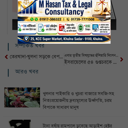
সম্পর্কিত খবর
এবার তৃতীয় বিশ্বযুদ্ধের হুঁশিয়ারি দিলেন রাশিয়া
তেরখাদা-খুলনা সড়কে বেপরোয়াভাবে যানবাহন, ঘটছে অহরহ দুর্ঘটনা
ইসরায়েলের ৫৪ গুপ্তচরকে গ্রেপ্তারের দাবি ইরানের
আরও খবর
খুলনার পাইকারি ও খুচরা বাজারে সবজি-সহ
নিত্যপ্রয়োজনীয় দ্রব্যমূল্যের ঊর্ধ্বগতি, চরম
বিপাকে সাধারণ মানুষ
টানা বর্ষায় রামপালে ডুবেছে আড়াইশ হেক্টর