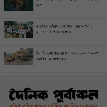
১২৫
কলাপাড়া পৌরসভাকে সোলারের আওতায়
আনার দাবিতে মানববন্ধন
ঝিনাইদহ-যশোর ছয় লেন মহাসড়কের প্রকল্পের
নির্মাণকাজে কচ্ছপগতি