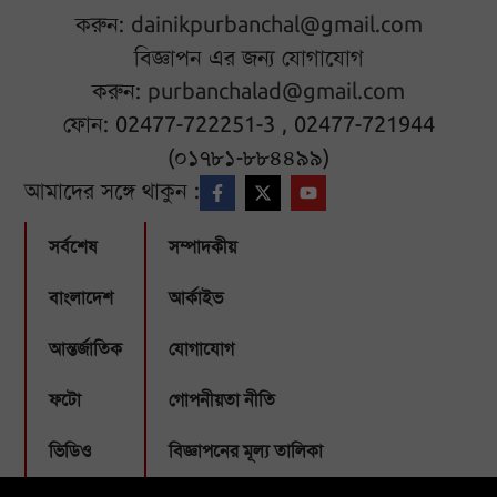
করুন:
dainikpurbanchal@gmail.com
বিজ্ঞাপন এর জন্য যোগাযোগ
করুন:
purbanchalad@gmail.com
ফোন: 02477-722251-3 , 02477-721944
(০১৭৮১-৮৮৪৪৯৯)
আমাদের সঙ্গে থাকুন :
সর্বশেষ
সম্পাদকীয়
বাংলাদেশ
আর্কাইভ
আন্তর্জাতিক
যোগাযোগ
ফটো
গোপনীয়তা নীতি
ভিডিও
বিজ্ঞাপনের মূল্য তালিকা