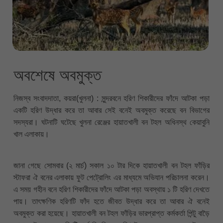
অবশেষে অবমুক্ত
নিজস্ব সংবাদদাতা, কয়রা(খুলনা) : সুন্দরবনে হরিণ শিকারীদের ফাঁদে আটকা পড়া
একটি হরিণ উদ্ধার করে তা আবার সেই বনেই অবমুক্ত করেছে বন বিভাগের
সদস্যরা। ঘটনাটি ঘটেছে খুলনা রেঞ্জের হায়াতখালী বন টহল অধিনস্থ কেয়াবুনি
খাল এলাকায়।
জানা গেছে সোমবার (২ মার্চ) সকাল ১০ টার দিকে হায়াতখালী বন টহল ফাঁড়ির
স্টাফরা ঐ বনের এলাকায় ফুট পেট্রোলিং এর মাধ্যমে অভিযান পরিচালনা করেন।
এ সময় গহীন বনে হরিণ শিকারীদের ফাঁদে আটকা পড়া অবস্থায় ১ টি হরিণ দেখতে
পায়। তাৎক্ষণিক হরিণটি ফাঁদ হতে জীবত উদ্ধার করে তা আবার ঐ বনেই
অবমুক্ত করা হয়েছে। হায়াতখালী বন টহল ফাঁড়ির ভারপ্রাপ্ত কর্মকর্তা পিন্টু বাড়ৈ