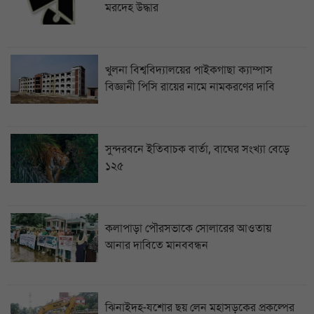
মরদেহ উদ্ধার
খুলনা বিশ্ববিদ্যালয়ের পাইকগাছা ক্যাম্পাস
বিজ্ঞানী পিসি রায়ের নামে নামকরণের দাবি
সুন্দরবনে ইতিবাচক বার্তা, বাঘের সংখ্যা বেড়ে
১২৫
কলাপাড়া পৌরসভাকে সোলারের আওতায়
আনার দাবিতে মানববন্ধন
ঝিনাইদহ-যশোর ছয় লেন মহাসড়কের প্রকল্পের