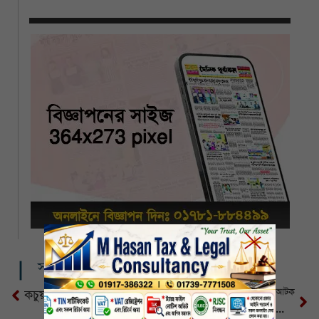
সম্পর্কিত খবর
কয়রায় ফাঁদে হরিণ আটক
কচুয়ায় গুচ্ছগ্রামে আগুন
যশোরের ভবদহে জলাবদ্ধতা এবারও বোরোর আবাদ হলো না ৭ হাজার হেক্টর জমিতে