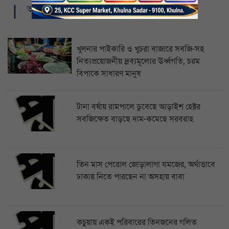
আরও খবর
খুলনার পাইকারি ও খুচরা বাজারে সবজি-সহ
নিত্যপ্রয়োজনীয় দ্রব্যমূল্যের ঊর্ধ্বগতি, চরম
বিপাকে সাধারণ মানুষ
টানা বর্ষায় রামপালে ডুবেছে আড়াইশ হেক্টর
সবজিক্ষেত বাড়ছে দাম-কমেছে সরবরাহ
তিন মাস পেরোল জোড়ালাগা যমজের, অর্থাভাবে
ঢাকায় নিতে পারছেন না অসহায় বাবা
কচুয়ায় একই পরিবারের তিনজনের গলিত