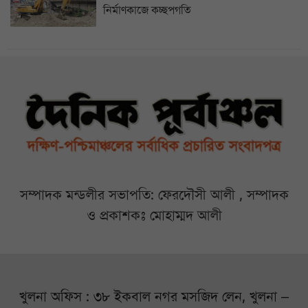
নির্মাণকাজে কচ্ছপগতি
সম্পাদক মন্ডলীর সভাপতি: ফেরদৌসী আলী , সম্পাদক
ও প্রকাশকঃ মোহাম্মদ আলী
খুলনা অফিস : ৩৮ ইকবাল নগর মসজিদ লেন, খুলনা –