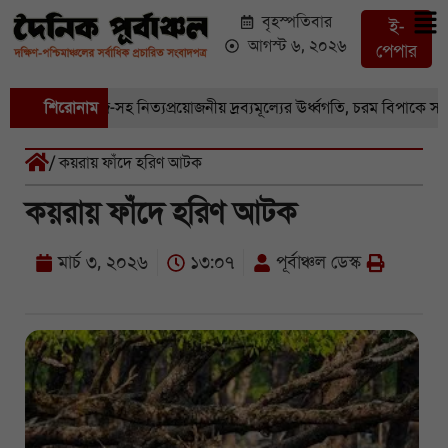
বৃহস্পতিবার
ই-
আগস্ট ৬, ২০২৬
পেপার
 বাজারে সবজি-সহ নিত্যপ্রয়োজনীয় দ্রব্যমূল্যের ঊর্ধ্বগতি, চরম বিপাকে সাধার
শিরোনাম
/ কয়রায় ফাঁদে হরিণ আটক
কয়রায় ফাঁদে হরিণ আটক
মার্চ ৩, ২০২৬
১৩:০৭
পূর্বাঞ্চল ডেস্ক