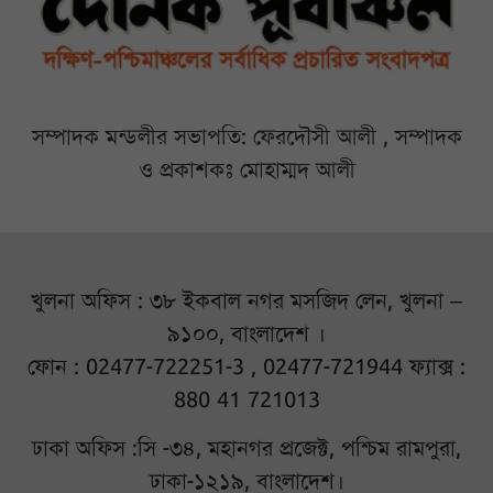
সম্পাদক মন্ডলীর সভাপতি: ফেরদৌসী আলী , সম্পাদক
ও প্রকাশকঃ মোহাম্মদ আলী
খুলনা অফিস : ৩৮ ইকবাল নগর মসজিদ লেন, খুলনা –
৯১০০, বাংলাদেশ ।
ফোন : 02477-722251-3 , 02477-721944 ফ্যাক্স :
880 41 721013
ঢাকা অফিস :সি -৩৪, মহানগর প্রজেক্ট, পশ্চিম রামপুরা,
ঢাকা-১২১৯, বাংলাদেশ।