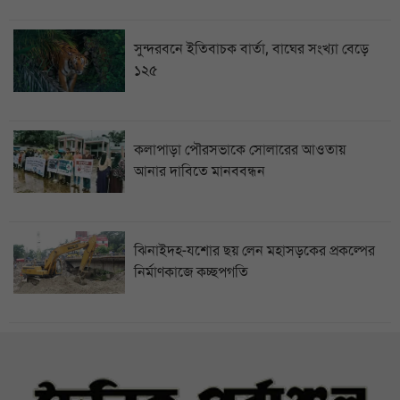
সুন্দরবনে ইতিবাচক বার্তা, বাঘের সংখ্যা বেড়ে
১২৫
কলাপাড়া পৌরসভাকে সোলারের আওতায়
আনার দাবিতে মানববন্ধন
ঝিনাইদহ-যশোর ছয় লেন মহাসড়কের প্রকল্পের
নির্মাণকাজে কচ্ছপগতি