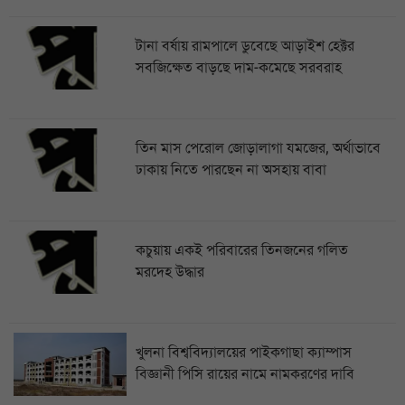
টানা বর্ষায় রামপালে ডুবেছে আড়াইশ হেক্টর
সবজিক্ষেত বাড়ছে দাম-কমেছে সরবরাহ
তিন মাস পেরোল জোড়ালাগা যমজের, অর্থাভাবে
ঢাকায় নিতে পারছেন না অসহায় বাবা
কচুয়ায় একই পরিবারের তিনজনের গলিত
মরদেহ উদ্ধার
খুলনা বিশ্ববিদ্যালয়ের পাইকগাছা ক্যাম্পাস
বিজ্ঞানী পিসি রায়ের নামে নামকরণের দাবি