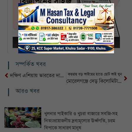
সম্পর্কিত খবর
কয়রায় বড় ভাইয়ের হাতে ছোট ভাই খুন
দক্ষিণ এশিয়ায় ভারতের দাদাগিরি মানব না : হুঁশিয়ারি পাকিস্তানের
মোরেলগঞ্জে দেড় কিলোমিটার রাস্তা ধস, জনভোগান্তি চরমে
আরও খবর
খুলনার পাইকারি ও খুচরা বাজারে সবজি-সহ
নিত্যপ্রয়োজনীয় দ্রব্যমূল্যের ঊর্ধ্বগতি, চরম
বিপাকে সাধারণ মানুষ