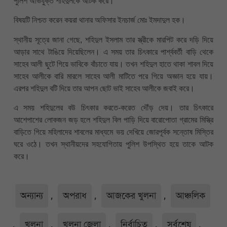
পুলিশ অভিযুক্ত শহিদুলকে আটক করে।
বিষয়টি নিশ্চত করেন কয়রা থানার অফিসার ইনচার্জ মোঃ ইমদাদুল হক।
স্থানীয় সূত্রে জানা গেছে, শহিদুল ইসলাম তার স্ত্রীকে মারপিট করে দড়ি দিয়ে
আড়ার সাথে টাঙিয়ে দিয়েছিলেন। এ সময় তার চিৎকারে পার্শ্ববর্তী বাড়ি থেকে
সাহেব আলী ছুটে গিয়ে ভাবিকে বাঁচাতে যায়। তখন শহিদুল হাতে থাকা শাবল দিয়ে
সাহেব আলীকে বারি মারলে সাহেব আলী মাটিতে পরে গিয়ে অজ্ঞান হয়ে যায়।
এরপর শহিদুল বটি দিয়ে তার আপন ছোট ভাই সাহেব আলীকে জবাই করে।
এ সময় শহিদুলের বউ চিৎকার করতে-করেত দৌঁড় দেয়। তার চিৎকারে
আশেপাশের লোকজন জড় হলে শহিদুল বিল পাড়ি দিয়ে বারোপোতা গ্রামের মিস্ত্রি
বাড়িতে গিয়ে মহিলাদের শাবলের মাধ্যমে ভয় দেখিয়ে জোরপূর্বক সন্তোষ মিস্তির
ঘরে ওঠে। তখন স্থানীয়দের সহযোগিতায় পুলিশ উপস্থিত হয়ে তাকে আটক
করে।
অন্যান্য
,
অপরাধ
,
আজকের খুলনা
,
আঞ্চলিক
,
খুলনা
,
খুলনা জেলা
,
নির্বাচিত
,
সর্বশেষ
,