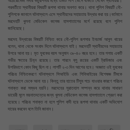
আঠারোবেকী নদীর কচুরীপনার মধ্যে একটি লাশ ভেসে থাকতে দেখেন স্থানীয়রা।
পরবর্তীতে স্থানীয়রা বিষয়টি রূপসা থানায় অবগত করে। থানা পুলিশ বিষয়টি নৌ-
পুলিশকে জানালে ঘটনাস্থলে এসে স্থানীয়দের সহায়তায় উদ্ধার করা হয়।বর্তমানে
মরদেহটি খুলনা মেডিকেল কলেজ হাসপাতালের মর্গে রয়েছে বলে পুলিশ
জানিয়েছে।
মরদেহ উদ্ধারের বিষয়টি নিশ্চিত করে নৌ-পুলিশ রূপসার ইনচার্জ আবুল খায়ের
বলেন, থানা থেকে সংবাদ দিলে ঘটনাস্থলে যাই। মরদেহটি স্থানীয়দের সহায়তায়
উপরে আনা হয়। মৃত যুবকের বয়স অনুমান ৩৮-৪০ বছর হবে। তার গলায় একটি
গভীর ক্ষতের চিহ্ন রয়েছে। তার পারনে ব্লু রংয়ের একটি ট্রাউজার এবং
উপরিভাগে কোন কিছু ছিল না। লাশটি ২-৩ দিন আগের হবে। অজ্ঞাত ওই যুবকের
পরিচয় নিশ্চিতকরণে ঘটনাস্থলে সিআইডি এবং পিবিআইয়ের বিশেষজ্ঞ টিমকে
ঘটনাস্থলে ডেকে আনা হয়। কিন্তু তার হাতের টিস্যু পচে যাওয়ার কারণে পরিচয়
শনাক্ত করা সম্ভব হয়নি। মরদেহের সুরাতহাল সম্পন্ন করে থানায় সাধারণ
ডায়েরী মূলে ময়নাতদন্তের জন্য খুলনা মেডিকেল কলেজ হাসপাতালে প্রেরণ করা
হয়েছে। পরিচয় শনাক্ত না হলে পুলিশ বাদী হয়ে রূপসা থানায় একটি অভিযোগ
দায়ের করবেন বলে তিনি জানান।