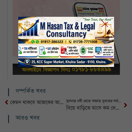
সম্পর্কিত খবর
খুলনায় নদী থেকে অজ্ঞাত যুবকের অর্ধগলিত মরদেহ উদ্ধার
কেমন থাকবে আজকের আবহাওয়া জানাল আবহাওয়া অফিস
বিয়ে বাড়িতে মাংস কম দেওয়ায় দুইপক্ষের সংঘর্ষ, বরসহ আহত ১৫
আরও খবর