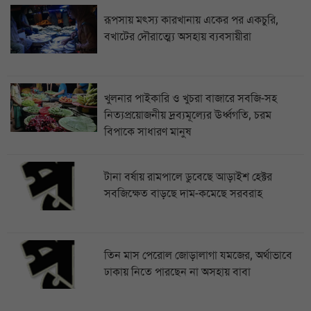
রূপসায় মৎস্য কারখানায় একের পর একচুরি,
বখাটের দৌরাত্ম্যে অসহায় ব্যবসায়ীরা
খুলনার পাইকারি ও খুচরা বাজারে সবজি-সহ
নিত্যপ্রয়োজনীয় দ্রব্যমূল্যের ঊর্ধ্বগতি, চরম
বিপাকে সাধারণ মানুষ
টানা বর্ষায় রামপালে ডুবেছে আড়াইশ হেক্টর
সবজিক্ষেত বাড়ছে দাম-কমেছে সরবরাহ
তিন মাস পেরোল জোড়ালাগা যমজের, অর্থাভাবে
ঢাকায় নিতে পারছেন না অসহায় বাবা