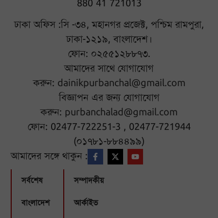
880 41 721013
ঢাকা অফিস :সি -৩৪, মহানগর প্রজেক্ট, পশ্চিম রামপুরা,
ঢাকা-১২১৯, বাংলাদেশ।
ফোন: ০২৫৫১২৮৮৭৩.
আমাদের সাথে যোগাযোগ
করুন:
dainikpurbanchal@gmail.com
বিজ্ঞাপন এর জন্য যোগাযোগ
করুন:
purbanchalad@gmail.com
ফোন: 02477-722251-3 , 02477-721944
(০১৭৮১-৮৮৪৪৯৯)
আমাদের সঙ্গে থাকুন :
সর্বশেষ
সম্পাদকীয়
বাংলাদেশ
আর্কাইভ