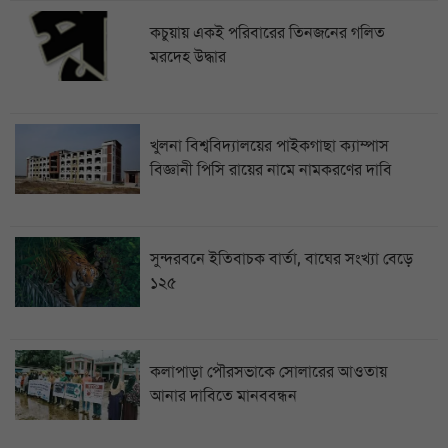
কচুয়ায় একই পরিবারের তিনজনের গলিত
মরদেহ উদ্ধার
খুলনা বিশ্ববিদ্যালয়ের পাইকগাছা ক্যাম্পাস
বিজ্ঞানী পিসি রায়ের নামে নামকরণের দাবি
সুন্দরবনে ইতিবাচক বার্তা, বাঘের সংখ্যা বেড়ে
১২৫
কলাপাড়া পৌরসভাকে সোলারের আওতায়
আনার দাবিতে মানববন্ধন