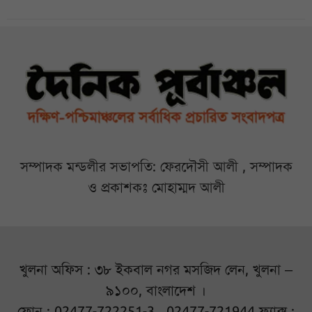
সম্পাদক মন্ডলীর সভাপতি: ফেরদৌসী আলী , সম্পাদক
ও প্রকাশকঃ মোহাম্মদ আলী
খুলনা অফিস : ৩৮ ইকবাল নগর মসজিদ লেন, খুলনা –
৯১০০, বাংলাদেশ ।
ফোন : 02477-722251-3 , 02477-721944 ফ্যাক্স :