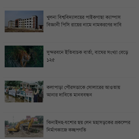
খুলনা বিশ্ববিদ্যালয়ের পাইকগাছা ক্যাম্পাস
বিজ্ঞানী পিসি রায়ের নামে নামকরণের দাবি
সুন্দরবনে ইতিবাচক বার্তা, বাঘের সংখ্যা বেড়ে
১২৫
কলাপাড়া পৌরসভাকে সোলারের আওতায়
আনার দাবিতে মানববন্ধন
ঝিনাইদহ-যশোর ছয় লেন মহাসড়কের প্রকল্পের
নির্মাণকাজে কচ্ছপগতি