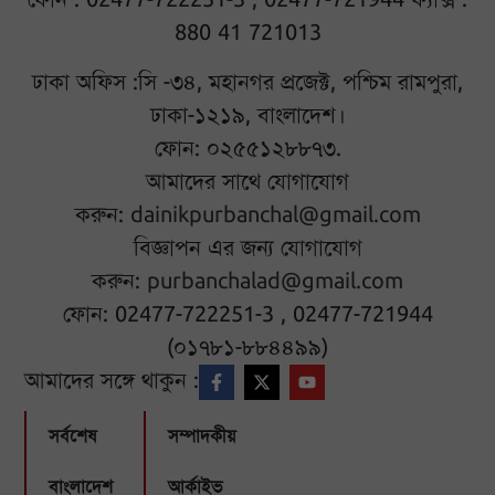
880 41 721013
ঢাকা অফিস :সি -৩৪, মহানগর প্রজেক্ট, পশ্চিম রামপুরা,
ঢাকা-১২১৯, বাংলাদেশ।
ফোন: ০২৫৫১২৮৮৭৩.
আমাদের সাথে যোগাযোগ
করুন:
dainikpurbanchal@gmail.com
বিজ্ঞাপন এর জন্য যোগাযোগ
করুন:
purbanchalad@gmail.com
ফোন: 02477-722251-3 , 02477-721944
(০১৭৮১-৮৮৪৪৯৯)
আমাদের সঙ্গে থাকুন :
সর্বশেষ
সম্পাদকীয়
বাংলাদেশ
আর্কাইভ