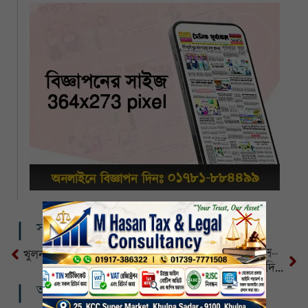
সম্পর্কিত খবর
গত ২৪ ঘণ্টায় করোনা শনাক্ত ১০, মৃত্যু ১
খুলনায় এক রাতে ২ খুন, ২ গুলিবিদ্ধ, আইনশৃঙ্খলা পরিস্থিতির অবনতি, সাধারণ মানুষের মধ্যে ব্যাপক উদ্বেগ
তেরখাদায় সংস্কারের কিছুদিন পরই রাস্তায় ভাঙন, দুর্ভোগে এলাকাবাসী
আরও খবর