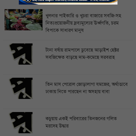
খুলনার পাইকারি ও খুচরা বাজারে সবজি-সহ
নিত্যপ্রয়োজনীয় দ্রব্যমূল্যের ঊর্ধ্বগতি, চরম
বিপাকে সাধারণ মানুষ
টানা বর্ষায় রামপালে ডুবেছে আড়াইশ হেক্টর
সবজিক্ষেত বাড়ছে দাম-কমেছে সরবরাহ
তিন মাস পেরোল জোড়ালাগা যমজের, অর্থাভাবে
ঢাকায় নিতে পারছেন না অসহায় বাবা
কচুয়ায় একই পরিবারের তিনজনের গলিত
মরদেহ উদ্ধার