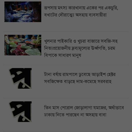
রূপসায় মৎস্য কারখানায় একের পর একচুরি,
বখাটের দৌরাত্ম্যে অসহায় ব্যবসায়ীরা
খুলনার পাইকারি ও খুচরা বাজারে সবজি-সহ
নিত্যপ্রয়োজনীয় দ্রব্যমূল্যের ঊর্ধ্বগতি, চরম
বিপাকে সাধারণ মানুষ
টানা বর্ষায় রামপালে ডুবেছে আড়াইশ হেক্টর
সবজিক্ষেত বাড়ছে দাম-কমেছে সরবরাহ
তিন মাস পেরোল জোড়ালাগা যমজের, অর্থাভাবে
ঢাকায় নিতে পারছেন না অসহায় বাবা