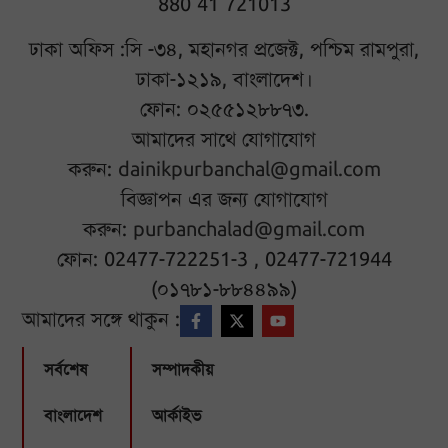
880 41 721013
ঢাকা অফিস :সি -৩৪, মহানগর প্রজেক্ট, পশ্চিম রামপুরা,
ঢাকা-১২১৯, বাংলাদেশ।
ফোন: ০২৫৫১২৮৮৭৩.
আমাদের সাথে যোগাযোগ
করুন:
dainikpurbanchal@gmail.com
বিজ্ঞাপন এর জন্য যোগাযোগ
করুন:
purbanchalad@gmail.com
ফোন: 02477-722251-3 , 02477-721944
(০১৭৮১-৮৮৪৪৯৯)
আমাদের সঙ্গে থাকুন :
সর্বশেষ
সম্পাদকীয়
বাংলাদেশ
আর্কাইভ