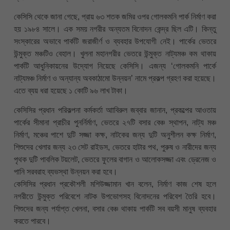
কেসিসি থেকে জানা গেছে, প্রায় ৬৩ শতক জমির ওপর গোলকমনি পার্ক নির্মাণ করা
হয় ১৯৮৪ সালে। এক সময় নগরীর অন্যতম বিনোদন কেন্দ্র ছিল এটি। কিন্তু
সংস্কারের অভাবে পার্কটি জরাজীর্ণ ও ব্যবহার উপযোগী নেই। পার্কের ভেতরে
উন্মুক্ত মঞ্চটিও বেহাল। খুলনা মহানগরীর ভেতরে উন্মুক্ত নাট্যমঞ্চ কম থাকায়
পার্কটি আধুনিকায়নের উদ্যোগ নিয়েছে কেসিসি। এজন্য ‘গোলকমনি পার্কে
নাট্যমঞ্চ নির্মাণ ও অন্যান্য অবকাঠামো উন্নয়ন’ নামে প্রকল্প গ্রহণ করা হয়েছে।
এতে ব্যয় ধরা হয়েছে ১ কোটি ৯৬ লাখ টাকা।
কেসিসির প্রধান পরিকল্পনা কর্মকর্তা আাবিরুল জব্বার জানান, প্রকল্পের আওতায়
পার্কের সীমানা প্রাচীর পুনর্নির্মাণ, ভেতরে ২৭টি বসার বেঞ্চ স্থাপন, নাট্য মঞ্চ
নির্মাণ, মঞ্চের পাশে দুটি সজ্জা কক্ষ, নাটকের জন্য দুটি অনুশীলন কক্ষ নির্মাণ,
শিশুদের খেলার জন্য ২৩ সেট রাইডস, ভেতরে হাটার পথ, পুরুষ ও নারীদের জন্য
পৃথক দুটি পাবলিক টয়লেট, ভেতরে ফুলের বাগান ও আলোকসজ্জা এবং ড্রেনেজ ও
পানি সরবরাহ ব্যভস্থা উন্নয়ন করা হবে।
কেসিসির প্রধান প্রকৌশলী মশিউজ্জামান খান বলেন, নির্মাণ কাজ শেষ হলে
নগরীতে উন্মুক্ত পরিবেশে নাটক উপভোগসহ বিনোদনের পরিবেশ তৈরি হবে।
শিশুদের জন্য পর্যাপ্ত খেলনা, বসার বেঞ্চ থাকায় পার্কটি সব বয়সী মানুষ ব্যবহার
করতে পারবে।