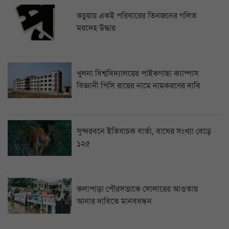
কচুয়ায় একই পরিবারের তিনজনের গলিত
মরদেহ উদ্ধার
খুলনা বিশ্ববিদ্যালয়ের পাইকগাছা ক্যাম্পাস
বিজ্ঞানী পিসি রায়ের নামে নামকরণের দাবি
সুন্দরবনে ইতিবাচক বার্তা, বাঘের সংখ্যা বেড়ে
১২৫
কলাপাড়া পৌরসভাকে সোলারের আওতায়
আনার দাবিতে মানববন্ধন