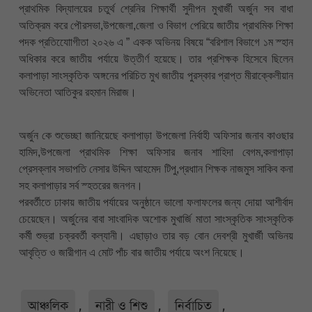
প্রাথমিক বিদ্যালয়ের চতুর্থ শ্রেনির শিক্ষার্থী সুদীপন মুখার্জী অর্জুন সব বাধা
অতিক্রম করে পৌরসভা,উপজেলা,জেলা ও বিভাগ পেরিয়ে জাতীয় প্রাথমিক শিক্ষা
পদক প্রতিযোোগীতা ২০২৬ এ ” একক অভিনয় বিষয়ে “বরিশাল বিভাগে ১ম স্হান
অধিকার করে জাতীয় পর্যায়ে উত্তীর্ণ হয়েছে। তার প্রশিক্ষক হিসেবে ছিলেন
কলাপাড়া সাংস্কৃতিক অঙ্গনের পরিচিত মুখ জাতীয় পুরস্কার প্রাপ্ত মীরাক্কেলীয়ান
অভিনেতা আতিকুর রহমান মিরাজ।
অর্জুন কে শুভেচ্ছা জানিয়েছে কলাপাড়া উপজেলা নির্বাহী অফিসার জনাব কাওছার
হামিদ,উপজেলা প্রাথমিক শিক্ষা অফিসার জনাব শাহিদা বেগম,কলাপাড়া
প্রেসক্লাব সভাপতি নেসার উদ্দিন আহমেদ টিপু,প্রধাান শিক্ষক নাজমুস সাকিব কনা
সহ কলাপাড়ার সর্ব স্হতরের জনগন।
পরবর্তীতে ঢাকায় জাতীয় পর্যায়ের অনুষ্ঠানে ভালো ফলাফলের জন্য দোয়া আশীর্বাদ
চেয়েছেন। অর্জুনের বাবা সাংবাদিক অশোক মুখার্জি মাতা সাংস্কৃতিক সাংস্কৃতিক
কর্মী শুভ্রা চক্রবর্তী কল্যানী। এছাড়াও তার বড় বোন দেবশ্রী মুখার্জী অভিনয়
আবৃত্তি ও জারীগান এ মোট পাঁচ বার জাতীয় পর্যায়ে অংশ নিয়েছে।
আঞ্চলিক
,
নারী ও শিশু
,
নির্বাচিত
,