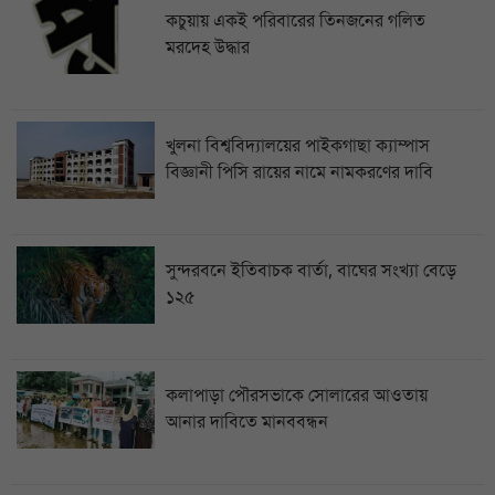
কচুয়ায় একই পরিবারের তিনজনের গলিত
মরদেহ উদ্ধার
খুলনা বিশ্ববিদ্যালয়ের পাইকগাছা ক্যাম্পাস
বিজ্ঞানী পিসি রায়ের নামে নামকরণের দাবি
সুন্দরবনে ইতিবাচক বার্তা, বাঘের সংখ্যা বেড়ে
১২৫
কলাপাড়া পৌরসভাকে সোলারের আওতায়
আনার দাবিতে মানববন্ধন