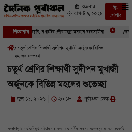
শুক্রবার
ই-
আগস্ট ৭, ২০২৬
পেপার
য় একের পর একচুরি, বখাটের দৌরাত্ম্যে অসহায় ব্যবসায়ীরা
শিরোনাম
খুলনার প
/ চতুর্থ শ্রেণির শিক্ষার্থী সুদীপন মুখার্জী অর্জুনকে বিভিন্ন
মহলের শুভেচ্ছা
চতুর্থ শ্রেণির শিক্ষার্থী সুদীপন মুখার্জী
অর্জুনকে বিভিন্ন মহলের শুভেচ্ছা
জুন ১১, ২০২৬
২০:১৮
পূর্বাঞ্চল ডেস্ক
কলাপাড়ার গর্ব,কচিমুখ নাট্যাঙ্গন ( কনা ) র গর্বিত সদস্য,মংগলসুখ মডেল সরকারি