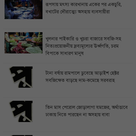
রূপসায় মৎস্য কারখানায় একের পর একচুরি,
বখাটের দৌরাত্ম্যে অসহায় ব্যবসায়ীরা
খুলনার পাইকারি ও খুচরা বাজারে সবজি-সহ
নিত্যপ্রয়োজনীয় দ্রব্যমূল্যের ঊর্ধ্বগতি, চরম
বিপাকে সাধারণ মানুষ
টানা বর্ষায় রামপালে ডুবেছে আড়াইশ হেক্টর
সবজিক্ষেত বাড়ছে দাম-কমেছে সরবরাহ
তিন মাস পেরোল জোড়ালাগা যমজের, অর্থাভাবে
ঢাকায় নিতে পারছেন না অসহায় বাবা