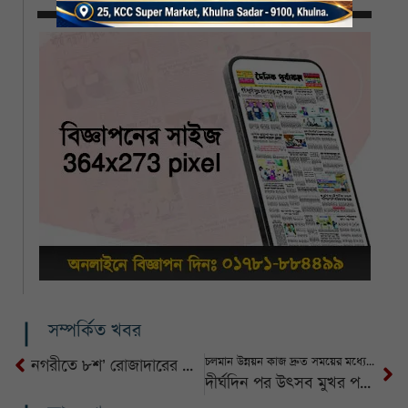
সম্পর্কিত খবর
চলমান উন্নয়ন কাজ দ্রুত সময়ের মধ্যে সমাপ্ত করে শহরটাকে সুন্দরভাবে গড়ে তুলতে চাই
নগরীতে ৮শ’ রোজাদারের মাঝে ইফতার বিতরণ
দীর্ঘদিন পর উৎসব মুখর পরিবেশে নির্বাচনহলেও কিছু আসনে ইঞ্জিনিয়ারিং হয়েছে