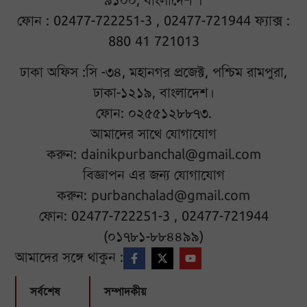
৯১০০, বাংলাদেশ ।
ফোন : 02477-722251-3 , 02477-721944 ফ্যাক্স :
880 41 721013
ঢাকা অফিস :সি -৩৪, মহানগর প্রজেক্ট, পশ্চিম রামপুরা,
ঢাকা-১২১৯, বাংলাদেশ।
ফোন: ০২৫৫১২৮৮৭৩.
আমাদের সাথে যোগাযোগ
করুন:
dainikpurbanchal@gmail.com
বিজ্ঞাপন এর জন্য যোগাযোগ
করুন:
purbanchalad@gmail.com
ফোন: 02477-722251-3 , 02477-721944
(০১৭৮১-৮৮৪৪৯৯)
আমাদের সঙ্গে থাকুন :
সর্বশেষ
সম্পাদকীয়