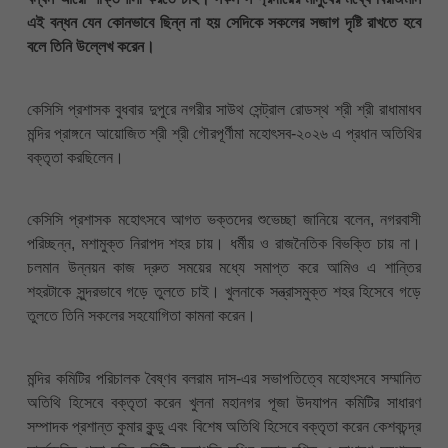
এই বন্ধন যেন কোনভাবে ছিন্ন না হয় সেদিকে সকলের সজাগ দৃষ্টি রাখতে হবে
বলে তিনি উল্লেখ করেন।
কেসিসি প্রশাসক বুধবার দুপুরে নগরীর সাউথ সেন্ট্রাল রোডস্থ শ্রী শ্রী রাধামাধব
মন্দির প্রাঙ্গনে আয়োজিত শ্রী শ্রী গৌরপূর্ণীমা মহোৎসব-২০২৬ এ প্রধান অতিথির
বক্তৃতা করছিলেন।
কেসিসি প্রশাসক মহোৎসবে আগত ভক্তদের শুভেচ্ছা জানিয়ে বলেন, নগরবাসী
পরিচ্ছন্ন, মশামুক্ত নিরাপদ শহর চায়। ধর্মীয় ও রাজনৈতিক বিভক্তি চায় না।
চলমান উন্নয়ন কাজ দ্রুত সময়ের মধ্যে সমাপ্ত করে আমিও এ শান্তির
শহরটাকে সুন্দরভাবে গড়ে তুলতে চাই। খুলনাকে সন্ত্রাসমুক্ত শহর হিসেবে গড়ে
তুলতে তিনি সকলের সহযোগিতা কামনা করেন।
মন্দির কমিটির পরিচালক বৈষ্ণব বলরাম দাস-এর সভাপতিত্বে মহোৎসবে সম্মানিত
অতিথি হিসেবে বক্তৃতা করেন খুলনা মহানগর পূজা উদযাপন কমিটির সাধারণ
সম্পাদক প্রশান্ত কুমার কুন্ডু এবং বিশেষ অতিথি হিসেবে বক্তৃতা করেন কেশবচন্দ্র