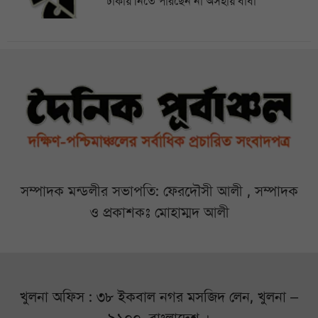
ঢাকায় নিতে পারছেন না অসহায় বাবা
সম্পাদক মন্ডলীর সভাপতি: ফেরদৌসী আলী , সম্পাদক
ও প্রকাশকঃ মোহাম্মদ আলী
খুলনা অফিস : ৩৮ ইকবাল নগর মসজিদ লেন, খুলনা –