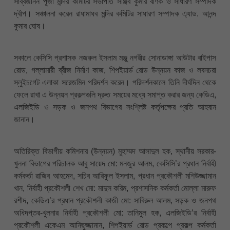
সার্ব্বজনিন পূজা মন্দির কমিটির সভাপতি সঞ্জিব কুমার বণিক ও সাধারণ সম্পাদক
দ্বীপ। সঞ্চালনা করেন রাধামাধব মন্দির কমিটির সাধারণ সম্পাদক এ্যাড. আনন্দ
কুমার ঘোষ।
সকালে কেসিসি প্রশাসক নজরুল ইসলাম মঞ্জু নগরীর সোনাডাঙ্গা আউটার বাইপাস
রোড, গল্লামারী ব্রীজ নির্মাণ কাজ, শিপইয়ার্ড রোড উন্নয়ন কাজ ও লবনচরা
স্লুইচগেট এলাকা সরেজমিন পরিদর্শন করেন। পরিদর্শনকালে তিনি দীর্ঘদিন থেকে
ফেলে রাখা এ উন্নয়ন প্রকল্পগুলি দ্রুত সময়ের মধ্যে সমাপ্ত করার জন্য কেডিএ,
এলজিইডি ও সড়ক ও জনপথ বিভাগের সংশ্লিষ্ট কর্তৃপক্ষের প্রতি আহবান
জানান।
অতিরিক্ত বিভাগীয় কমিশনার (উন্নয়ন) মুহাম্মদ আসাদুল হক, স্থানীয় সরকার-
খুলনা বিভাগের পরিচালক আবু সায়েদ মো: মনজুর আলম, কেসিসি’র প্রধান নির্বাহী
কর্মকর্তা রাজিব আহমেদ, সচিব আরিফুল ইসলাম, প্রধান প্রকৌশলী মশিউজ্জামান
খান, নির্বাহী প্রকৌশলী শেখ মো: মাদুস করিম, প্রশাসনিক কর্মকর্তা মোল্লা মারুফ
রশীদ, কেডিএ’র প্রধান প্রকৌশলী কাজী মো: সাবিরুল আলম, সড়ক ও জনপথ
অধিদপ্তর-খুলনার নির্বাহী প্রকৌশলী মো: তানিমুল হক, এলজিইডি’র নির্বাহী
প্রকৌশলী একেএম আনিছুজ্জামান, শিপইয়ার্ড রোড প্রকল্পে প্রকল্প কর্মকর্তা