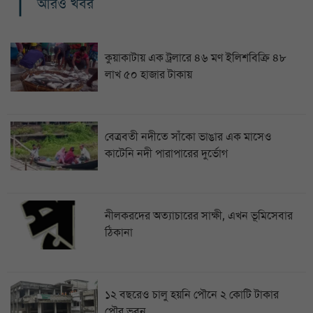
আরও খবর
কুয়াকাটায় এক ট্রলারে ৪৬ মণ ইলিশবিক্রি ৪৮
লাখ ৫০ হাজার টাকায়
বেত্রবতী নদীতে সাঁকো ভাঙার এক মাসেও
কাটেনি নদী পারাপারের দুর্ভোগ
নীলকরদের অত্যাচারের সাক্ষী, এখন ভূমিসেবার
ঠিকানা
১২ বছরেও চালু হয়নি পৌনে ২ কোটি টাকার
পৌর ভবন