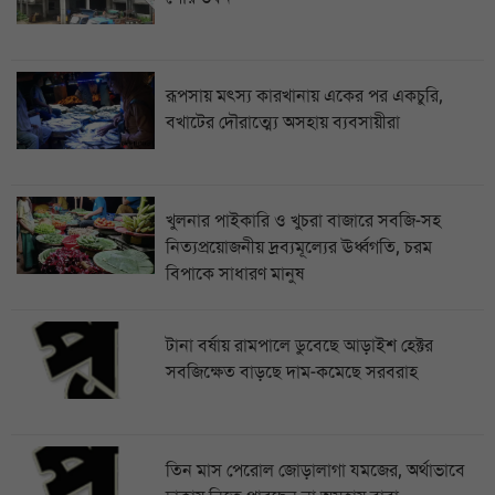
রূপসায় মৎস্য কারখানায় একের পর একচুরি,
বখাটের দৌরাত্ম্যে অসহায় ব্যবসায়ীরা
খুলনার পাইকারি ও খুচরা বাজারে সবজি-সহ
নিত্যপ্রয়োজনীয় দ্রব্যমূল্যের ঊর্ধ্বগতি, চরম
বিপাকে সাধারণ মানুষ
টানা বর্ষায় রামপালে ডুবেছে আড়াইশ হেক্টর
সবজিক্ষেত বাড়ছে দাম-কমেছে সরবরাহ
তিন মাস পেরোল জোড়ালাগা যমজের, অর্থাভাবে