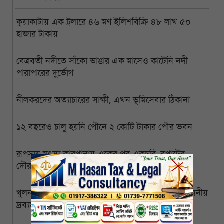
কুয়াকাটায় এক ট্রলারে ৪৬ মণ ইলিশবিক্রি ৪৮ লাখ ৫০
হাজার টাকায়
বেত্রবতী নদীতে সাঁকো ভাঙার এক মাসেও কাটেনি নদী
পারাপারের দুর্ভোগ
নীলকরদের অত্যাচারের সাক্ষী, এখন ভূমিসেবার ঠিকানা
১২ বছরেও চালু হয়নি পৌনে ২ কোটি টাকার পৌর ভবন
রূপসায় মৎস্য কারখানায় একের পর একচুরি, বখাটের
দৌরাত্ম্যে অসহায় ব্যবসায়ীরা
খুলনার পাইকারি ও খুচরা বাজারে সবজি-সহ নিত্যপ্রয়োজনীয়
দ্রব্যমূল্যের ঊর্ধ্বগতি, চরম বিপাকে সাধারণ মানুষ