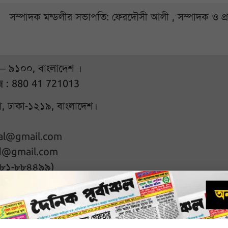
সম্পাদক মন্ডলীর সভাপতি: ফেরদৌসী আলী , সম্পাদক ও প
 – ৯১০০, বাংলাদেশ ।
্স : 880 41 721013
ুরা, ঢাকা-১২১৯, বাংলাদেশ।
hal@gmail.com
d@gmail.com
৭৮১-৮৮৪৪৯৯)
l rights reserved
Designed & D