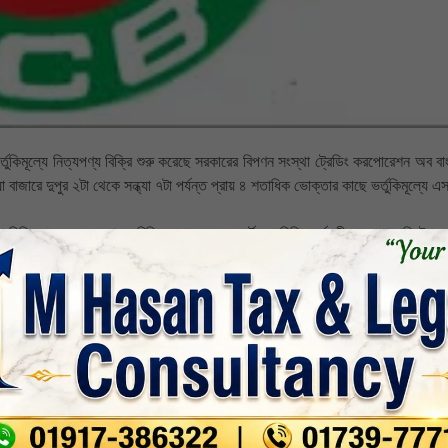
তুকিমূল্যে নিত্যপণ্য বিক্রি শুরু করেছে সরকারের বিপণন সংস্থা ট্রেডিং করপোরেশন অব ব
া বাজারে দুপুর ২টা থেকে সন্ধ্যা ৭টা পর্যন্ত প্রায় ৪ শতাধিক ভোক্তার কাছে ভর্তুকিমূল্যে এ
ি,ছোলা,ডাল ও খেজুর বিক্রি করা হচ্ছে। স্মার্ট ফ্যামিলি কার্ডধারীদের পাশাপাশি ট্রাক
রন ভোক্তারা ট্রাক থেকে পণ্য কেনার সুযোগ পাবেন। বাজারে নিত্যপণ্যের দাম সহনীয় রাখতে 
া
,
বাংলাদেশ
,
সরকারি বার্তা
,
সর্বশেষ-সংবাদ
nkedin
Whatsapp
Print