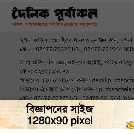
খুলনা অফিস : ৩৮ ইকবাল নগর মসজিদ লেন, খুলনা
ফোন : 02477-722251-3 , 02477-721944 ফ্যাক
ঢাকা অফিস :সি -৩৪, মহানগর প্রজেক্ট, পশ্চিম রামপ
ফোন: ০২৫৫১২৮৮৭৩.
আমাদের সাথে যোগাযোগ করুন:
dainikpurbanc
বিজ্ঞাপন এর জন্য যোগাযোগ করুন:
purbanchala
ফোন: 02477-722251-3 , 02477-721944 (০১
আমাদের সঙ্গে থাকুন :
© ২০২৬ দৈনিক পূর্বাঞ্চল. Al