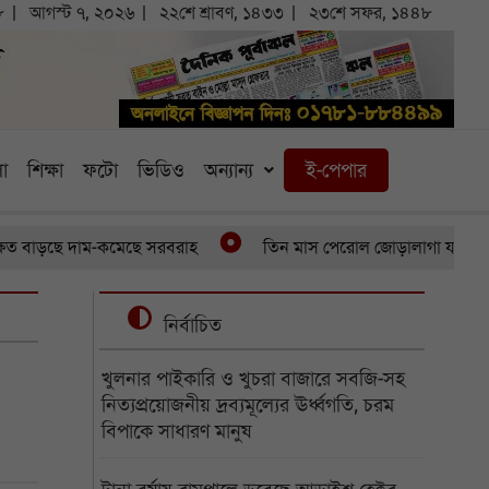
৮
আগস্ট ৭, ২০২৬
২২শে শ্রাবণ, ১৪৩৩
২৩শে সফর, ১৪৪৮
া
শিক্ষা
ফটো
ভিডিও
অন্যান্য
ই-পেপার
াড়ছে দাম-কমেছে সরবরাহ
তিন মাস পেরোল জোড়ালাগা যমজের, অর্থাভা
নির্বাচিত
খুলনার পাইকারি ও খুচরা বাজারে সবজি-সহ
নিত্যপ্রয়োজনীয় দ্রব্যমূল্যের ঊর্ধ্বগতি, চরম
বিপাকে সাধারণ মানুষ