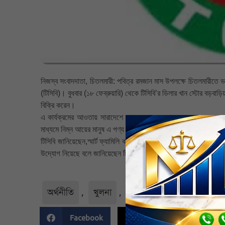
নিজস্ব সংবাদদাতা, চিতলমারী: পবিত্র রমজান মাস উপলক্ষে চিতলমারীতে ভর্
(টিসিবি)। বুধবার (১৮ ফেব্রুয়ারি) থেকে টিসিবি’র ডিলার খান স্টোর বড়বাড়িয়
বিক্রি করেন।
এ কার্যক্রমের আওতায় সারাদেশে বাজার দরের চেয়ে কম দামে ভোজ্যতেল, চিন
মাধ্যমে নিম্ন আয়ের মানুষ এ পণ্য কিনতে পারবেন।
টিসিবি জানিয়েছেন,স্মার্ট ফ্যামিলি কার্ডধারী সুবিধাভোগীর বাইরেও সাধা
উদ্যোগ নিয়েছে বলে জানিয়েছেন টিসিবি।
অর্থনীতি
,
খুলনা
,
নির্বাচিত
,
বাগেরহাট জেল
Facebook
Twitter
Li