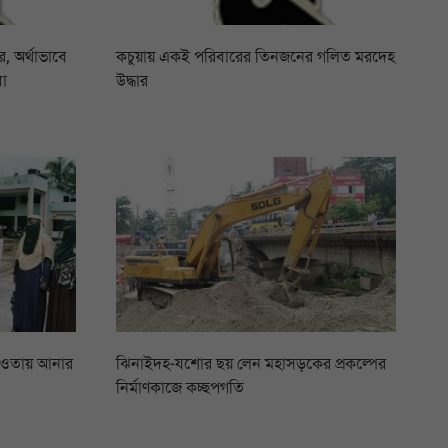
 অর্থাভাবে
কচুয়ায় একই পরিবারের তিনজনের গলিত মরদেহ
বা
উদ্ধার
আওতায় আনার
ঝিনাইদহ-যশোর ছয় লেন মহাসড়কের প্রকল্পের
নির্মাণকাজে কচ্ছপগতি