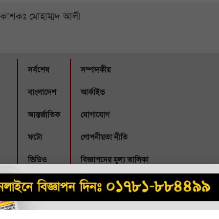
্রকাশকঃ মোহাম্মদ আলী
সর্বশেষ
সম্পাদকীয়
বাংলাদেশ
আর্কাইভ
আন্তর্জাতিক
যোগাযোগ
ফটো
গোপনীয়তা নীতি
ভিডিও
বিজ্ঞাপনের মূল্য তালিকা
Webbubl
eveloped by: