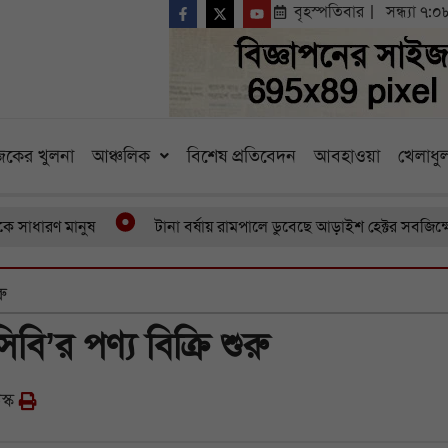
বৃহস্পতিবার
সন্ধ্যা ৭:০
কের খুলনা
আঞ্চলিক
বিশেষ প্রতিবেদন
আবহাওয়া
খেলাধুল
রণ মানুষ
টানা বর্ষায় রামপালে ডুবেছে আড়াইশ হেক্টর সবজিক্ষেত ব
রু
িবি’র পণ্য বিক্রি শুরু
স্ক