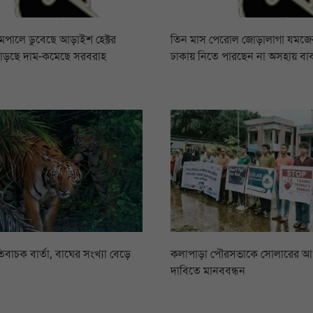
রামপালে ডুবেছে আড়াইশ হেক্টর
তিন মাস পেরোল জোড়ালাগা যমজের,
বাড়ছে দাম-কমেছে সরবরাহ
ঢাকায় নিতে পারছেন না অসহায় বা
িবাচক বার্তা, বাঘের সংখ্যা বেড়ে
কলাপাড়া পৌরসভাকে সোলারের 
দাবিতে মানববন্ধন