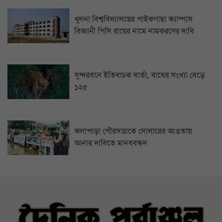
খুলনা বিশ্ববিদ্যালয়ের পাইকগাছা ক্যাম্পাস
বিজ্ঞানী পিসি রায়ের নামে নামকরণের দাবি
সুন্দরবনে ইতিবাচক বার্তা, বাঘের সংখ্যা বেড়ে
১২৫
কলাপাড়া পৌরসভাকে সোলারের আওতায়
আনার দাবিতে মানববন্ধন