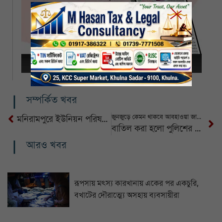
সম্পর্কিত খবর
জুনজুড়ে কেমন থাকবে আবহাওয়া জানাল আবহাওয়া অফিস
মনিরামপুরে ইউনিয়ন পরিষদ থেকে ইউপি চেয়ারম্যান গ্রেফতার
বাতিল করা হলো পুলিশের ঈদের ছুটি
আরও খবর
রূপসায় মৎস্য কারখানায় একের পর একচুরি,
বখাটের দৌরাত্ম্যে অসহায় ব্যবসায়ীরা