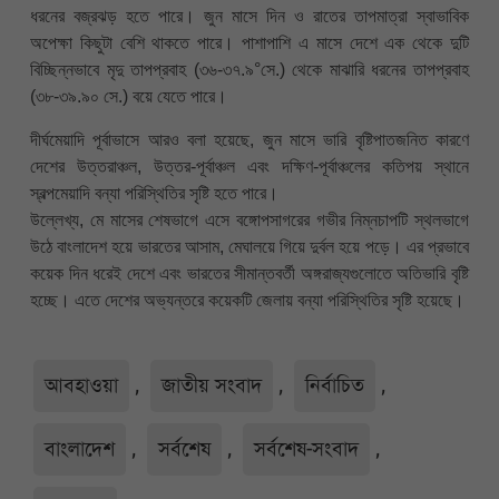
ধরনের বজ্রঝড় হতে পারে। জুন মাসে দিন ও রাতের তাপমাত্রা স্বাভাবিক
অপেক্ষা কিছুটা বেশি থাকতে পারে। পাশাপাশি এ মাসে দেশে এক থেকে দুটি
বিচ্ছিন্নভাবে মৃদু তাপপ্রবাহ (৩৬-৩৭.৯°সে.) থেকে মাঝারি ধরনের তাপপ্রবাহ
(৩৮-৩৯.৯০ সে.) বয়ে যেতে পারে।
দীর্ঘমেয়াদি পূর্বাভাসে আরও বলা হয়েছে, জুন মাসে ভারি বৃষ্টিপাতজনিত কারণে
দেশের উত্তরাঞ্চল, উত্তর-পূর্বাঞ্চল এবং দক্ষিণ-পূর্বাঞ্চলের কতিপয় স্থানে
স্বল্পমেয়াদি বন্যা পরিস্থিতির সৃষ্টি হতে পারে।
উল্লেখ্য, মে মাসের শেষভাগে এসে বঙ্গোপসাগরের গভীর নিম্নচাপটি স্থলভাগে
উঠে বাংলাদেশ হয়ে ভারতের আসাম, মেঘালয়ে গিয়ে দুর্বল হয়ে পড়ে। এর প্রভাবে
কয়েক দিন ধরেই দেশে এবং ভারতের সীমান্তবর্তী অঙ্গরাজ্যগুলোতে অতিভারি বৃষ্টি
হচ্ছে। এতে দেশের অভ্যন্তরে কয়েকটি জেলায় বন্যা পরিস্থিতির সৃষ্টি হয়েছে।
আবহাওয়া
,
জাতীয় সংবাদ
,
নির্বাচিত
,
বাংলাদেশ
,
সর্বশেষ
,
সর্বশেষ-সংবাদ
,