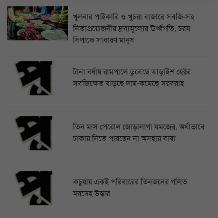
খুলনার পাইকারি ও খুচরা বাজারে সবজি-সহ
নিত্যপ্রয়োজনীয় দ্রব্যমূল্যের ঊর্ধ্বগতি, চরম
বিপাকে সাধারণ মানুষ
টানা বর্ষায় রামপালে ডুবেছে আড়াইশ হেক্টর
সবজিক্ষেত বাড়ছে দাম-কমেছে সরবরাহ
তিন মাস পেরোল জোড়ালাগা যমজের, অর্থাভাবে
ঢাকায় নিতে পারছেন না অসহায় বাবা
কচুয়ায় একই পরিবারের তিনজনের গলিত
মরদেহ উদ্ধার