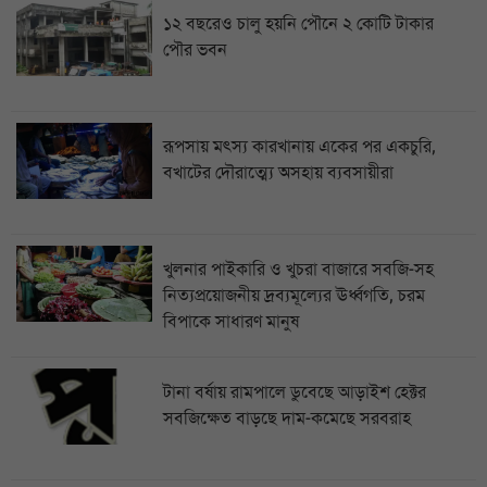
১২ বছরেও চালু হয়নি পৌনে ২ কোটি টাকার
পৌর ভবন
রূপসায় মৎস্য কারখানায় একের পর একচুরি,
বখাটের দৌরাত্ম্যে অসহায় ব্যবসায়ীরা
খুলনার পাইকারি ও খুচরা বাজারে সবজি-সহ
নিত্যপ্রয়োজনীয় দ্রব্যমূল্যের ঊর্ধ্বগতি, চরম
বিপাকে সাধারণ মানুষ
টানা বর্ষায় রামপালে ডুবেছে আড়াইশ হেক্টর
সবজিক্ষেত বাড়ছে দাম-কমেছে সরবরাহ