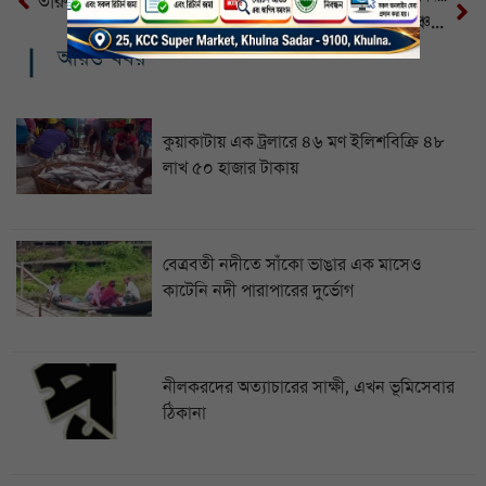
তারুণ্যের রাজনৈতিক অধিকার প্রতিষ্ঠারসমাবেশে মঞ্জু’র নেতৃত্বে বিশাল মিছিল
সন্ধ্যার মধ্যে ৮ দেশের অঞ্চলে ঝড়ের শঙ্কা, নদীবন্দরে সতর্কসংকেত
আরও খবর
কুয়াকাটায় এক ট্রলারে ৪৬ মণ ইলিশবিক্রি ৪৮
লাখ ৫০ হাজার টাকায়
বেত্রবতী নদীতে সাঁকো ভাঙার এক মাসেও
কাটেনি নদী পারাপারের দুর্ভোগ
নীলকরদের অত্যাচারের সাক্ষী, এখন ভূমিসেবার
ঠিকানা