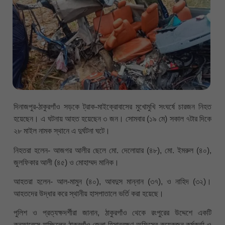
দিনাজপুর-ঠাকুরগাঁও সড়কে ট্রাক-মাইক্রোবাসের মুখোমুখি সংঘর্ষে চারজন নিহত
হয়েছেন। এ ঘটনায় আহত হয়েছেন ৩ জন। সোমবার (১৯ মে) সকাল ৭টার দিকে
২৮ মাইল নামক স্থানে এ দুর্ঘটনা ঘটে।
নিহতরা হলেন- আজগর আলীর ছেলে মো. দেলোয়ার (৪৮), মো. ইমরুল (৪০),
জুলফিকার আলী (৪৫) ও মোহাম্মদ মানিক।
আহতরা হলেন- আল-মামুন (৪০), আবদুস মান্নান (৩৭), ও নাহিদ (৩২)।
আহতদের উদ্ধার করে স্থানীয় হাসপাতালে ভর্তি করা হয়েছে।
পুলিশ ও প্রত্যক্ষদর্শীরা জানান, ঠাকুরগাঁও থেকে রংপুরের উদ্দেশে একটি
কনফারেন্সে যাচ্ছিলেন ঠাকুরগাঁও জেলা হিসাবরক্ষণ অফিসের কয়েকজন কর্মকর্তা ও