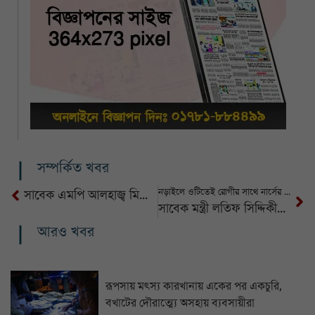
সম্পর্কিত খবর
নড়াইলে ওটিতেই রোগীর সাথে নার্সের টিকটক ভিডিও, সমালোচনার ঝড়
সাবেক এমপি আলহাজ্ব মিজান জেলগেট থেকে পুন:গ্রেপ্তার
সাবেক মন্ত্রী লতিফ সিদ্দিকীকে পুলিশের হাতে সোপর্দ নেওয়া হয়েছে ডিবি কার্যালয়ে
আরও খবর
রূপসায় মৎস্য কারখানায় একের পর একচুরি,
বখাটের দৌরাত্ম্যে অসহায় ব্যবসায়ীরা