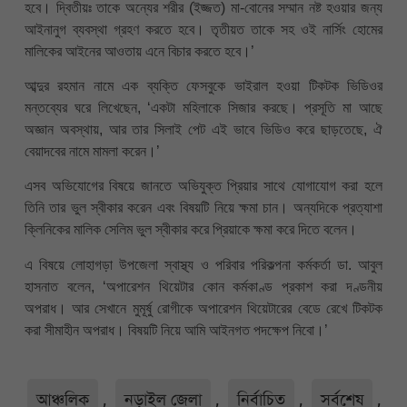
হবে। দ্বিতীয়ঃ তাকে অন্যের শরীর (ইজ্জত) মা-বোনের সম্মান নষ্ট হওয়ার জন্য
আইনানুগ ব্যবস্থা গ্রহণ করতে হবে। তৃতীয়ত তাকে সহ ওই নার্সিং হোমের
মালিকের আইনের আওতায় এনে বিচার করতে হবে।’
আব্দুর রহমান নামে এক ব্যক্তি ফেসবুকে ভাইরাল হওয়া টিকটক ভিডিওর
মন্তব্যের ঘরে লিখেছেন, ‘একটা মহিলাকে সিজার করছে। প্রসূতি মা আছে
অজ্ঞান অবস্থায়, আর তার সিলাই পেট এই ভাবে ভিডিও করে ছাড়তেছে, ঐ
বেয়াদবের নামে মামলা করেন।’
এসব অভিযোগের বিষয়ে জানতে অভিযুক্ত প্রিয়ার সাথে যোগাযোগ করা হলে
তিনি তার ভুল স্বীকার করেন এবং বিষয়টি নিয়ে ক্ষমা চান। অন্যদিকে প্রত্যাশা
ক্লিনিকের মালিক সেলিম ভুল স্বীকার করে প্রিয়াকে ক্ষমা করে দিতে বলেন।
এ বিষয়ে লোহাগড়া উপজেলা স্বাস্থ্য ও পরিবার পরিকল্পনা কর্মকর্তা ডা. আবুল
হাসনাত বলেন, ‘অপারেশন থিয়েটার কোন কর্মকাণ্ড প্রকাশ করা দণ্ডনীয়
অপরাধ। আর সেখানে মুমূর্ষু রোগীকে অপারেশন থিয়েটারের বেডে রেখে টিকটক
করা সীমাহীন অপরাধ। বিষয়টি নিয়ে আমি আইনগত পদক্ষেপ নিবো।’
আঞ্চলিক
,
নড়াইল জেলা
,
নির্বাচিত
,
সর্বশেষ
,