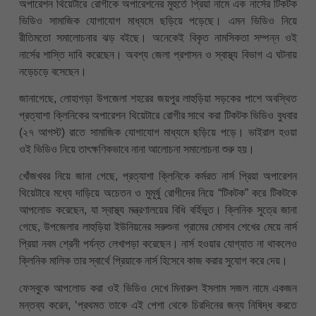
অপারেশন থিয়েটারে রোগীকে অপারেশনের মুহুর্তে প্রিয়া নামে এক নার্সের টিকটক
ভিডিও সামাজিক যোগাযোগ মাধ্যমে ছড়িয়ে পড়েছে। এমন ভিডিও নিয়ে
রীতিমতো সমালোচনার ঝড় বইছে। অনেকেই বিকৃত নামসিকতা সম্পন্ন ওই
নার্সের শাস্তি দাবি করেছেন। অবশ্য জেলা প্রশাসন ও স্বাস্থ্য বিভাগ এ ঘটনায়
নড়েচড়ে বসেছেন।
জানাগেছে, লোহাগড়া উপজেলা শহরের জয়পুর লাহুড়িয়া সড়কের পাশে অবস্থিত
প্রত্যাশা ক্লিনিকের অপারেশন থিয়েটারে রোগীর সাথে করা টিকটক ভিডিও বুধবার
(২৭ আগস্ট) রাতে সামাজিক যোগাযোগ মাধ্যমে ছড়িয়ে পড়ে। ভাইরাল হওয়া
ওই ভিডিও নিয়ে তাৎক্ষণিকভাবে নানা আলোচনা সমালোচনা শুরু হয়।
খোঁজখবর নিয়ে জানা গেছে, প্রত্যাশা ক্লিনিকে কর্মরত নার্স প্রিয়া অপারেশন
থিয়েটারে মধ্যে দাড়িয়ে অচেতন ও মুমূর্ষু রোগীদের নিয়ে “টিকটক” করে টিকটকে
আপলোড করেছেন, যা স্বাস্থ্য মন্ত্রণালয়ের বিধি বর্হিভুত। ক্লিনিক সুত্রে জানা
গেছে, উপজেলার লাহুড়িয়া ইউনিয়নের সরুশুনা গ্রামের মোসাব শেখের মেয়ে নার্স
প্রিয়া নবম শ্রেনী পর্যন্ত লেখাপড়া করেছেন। নার্স হওয়ার যোগ্যাত না থাকলেও
ক্লিনিক মালিক তার স্বার্থে প্রিয়াকে নার্স হিসেবে কাজ করার সুযোগ করে দেয়।
ফেসবুকে আপলোড করা ওই ভিডিও দেখে মিনারুল ইসলাম সজল নামে একজন
মন্তব্য করেন, ‘প্রথমত তাকে এই পেশা থেকে চিরদিনের জন্য নিষিদ্ধ করতে