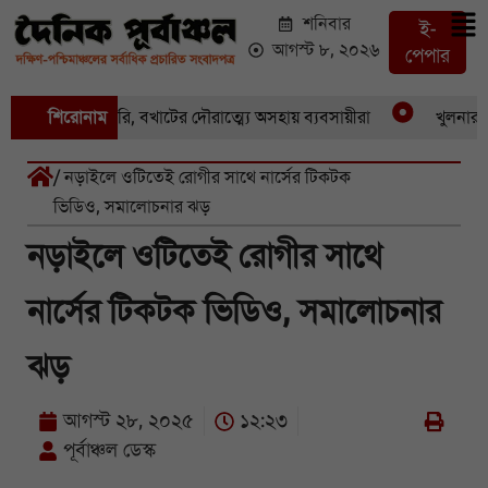
শনিবার
ই-
আগস্ট ৮, ২০২৬
পেপার
কের পর একচুরি, বখাটের দৌরাত্ম্যে অসহায় ব্যবসায়ীরা
শিরোনাম
খুলনার পাইক
/ নড়াইলে ওটিতেই রোগীর সাথে নার্সের টিকটক
ভিডিও, সমালোচনার ঝড়
নড়াইলে ওটিতেই রোগীর সাথে
নার্সের টিকটক ভিডিও, সমালোচনার
ঝড়
আগস্ট ২৮, ২০২৫
১২:২৩
পূর্বাঞ্চল ডেস্ক