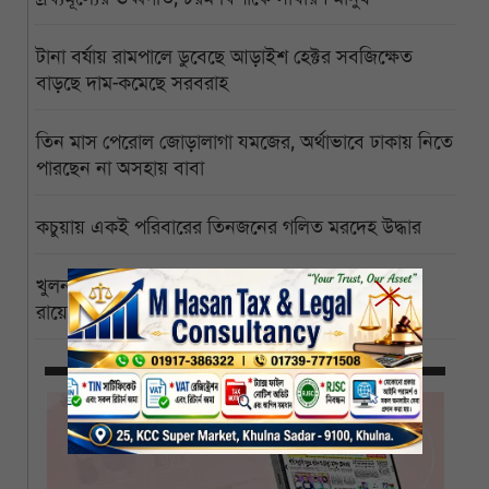
টানা বর্ষায় রামপালে ডুবেছে আড়াইশ হেক্টর সবজিক্ষেত
বাড়ছে দাম-কমেছে সরবরাহ
তিন মাস পেরোল জোড়ালাগা যমজের, অর্থাভাবে ঢাকায় নিতে
পারছেন না অসহায় বাবা
কচুয়ায় একই পরিবারের তিনজনের গলিত মরদেহ উদ্ধার
খুলনা বিশ্ববিদ্যালয়ের পাইকগাছা ক্যাম্পাস বিজ্ঞানী পিসি
রায়ের নামে নামকরণের দাবি