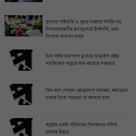
খুলনার পাইকারি ও খুচরা বাজারে সবজি-সহ
নিত্যপ্রয়োজনীয় দ্রব্যমূল্যের ঊর্ধ্বগতি, চরম
বিপাকে সাধারণ মানুষ
টানা বর্ষায় রামপালে ডুবেছে আড়াইশ হেক্টর
সবজিক্ষেত বাড়ছে দাম-কমেছে সরবরাহ
তিন মাস পেরোল জোড়ালাগা যমজের, অর্থাভাবে
ঢাকায় নিতে পারছেন না অসহায় বাবা
কচুয়ায় একই পরিবারের তিনজনের গলিত
মরদেহ উদ্ধার