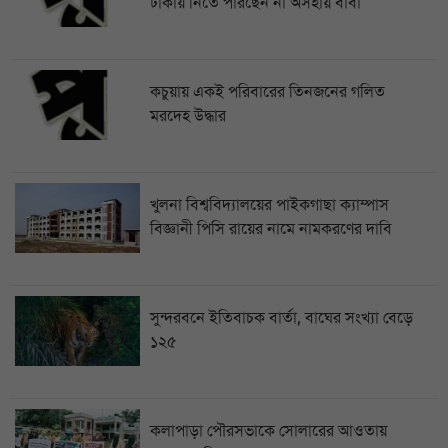
ঢাকায় নিতে পারছেন না অসহায় বাবা
কচুয়ায় একই পরিবারের তিনজনের গলিত
মরদেহ উদ্ধার
খুলনা বিশ্ববিদ্যালয়ের পাইকগাছা ক্যাম্পাস
বিজ্ঞানী পিসি রায়ের নামে নামকরণের দাবি
সুন্দরবনে ইতিবাচক বার্তা, বাঘের সংখ্যা বেড়ে
১২৫
কলাপাড়া পৌরসভাকে সোলারের আওতায়