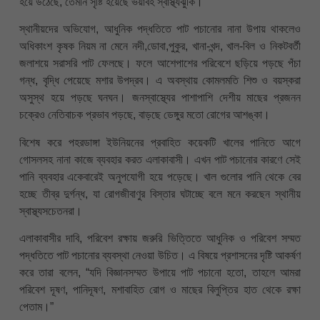
হয়ে উঠেছে, তেমনি সৃষ্টি হয়েছে ভয়াবহ স্বাস্থ্যঝুঁকি।
স্থানীয়দের অভিযোগ, আধুনিক পদ্ধতিতে পাট পচানোর নানা উপায় থাকলেও
অধিকাংশ কৃষক নিয়ম না মেনে নদী,ডোবা,পুকুর, খানা-খন্দ, খাল-বিল ও নিকটবর্তী
জলাশয়ে সরাসরি পাট ফেলছে। ফলে আশেপাশের পরিবেশে ছড়িয়ে পড়ছে পঁচা
গন্ধ, বৃদ্ধি পেয়েছে মশার উপদ্রব। এ অবস্থায় কোমলমতি শিশু ও বয়স্করা
অসুস্থ হয়ে পড়ছে ঘনঘন। জনস্বাস্থ্যের পাশাপাশি দেশীয় মাছের প্রজনন
চক্রেও নেতিবাচক প্রভাব পড়ছে, বাড়ছে ডেঙ্গুর মতো রোগের আশঙ্কা।
বিশেষ করে পহরডাঙ্গা ইউনিয়নের প্রবাহিত কয়েকটি খালের পানিতে আগে
গোসলসহ নানা কাজে ব্যবহার করত এলাকাবাসী। এখন পাট পচানোর কারণে সেই
পানি ব্যবহার একেবারেই অনুপযোগী হয়ে পড়েছে। খাল গুলোর পানি থেকে বের
হচ্ছে তীব্র দুর্গন্ধ, যা রোগজীবাণুর বিস্তার ঘটাচ্ছে বলে মনে করছেন স্থানীয়
স্বাস্থ্যসচেতনরা।
এলাকাবাসীর দাবি, পরিবেশ রক্ষায় জরুরি ভিত্তিতে আধুনিক ও পরিবেশ সম্মত
পদ্ধতিতে পাট পচানোর ব্যবস্থা নেওয়া উচিত। এ বিষয়ে প্রশাসনের দৃষ্টি আকর্ষণ
করে তারা বলেন, “যদি বিজ্ঞানসম্মত উপায়ে পাট পচানো হতো, তাহলে আমরা
পরিবেশ দূষণ, পানিদূষণ, মশাবাহিত রোগ ও মাছের বিলুপ্তির হাত থেকে রক্ষা
পেতাম।”