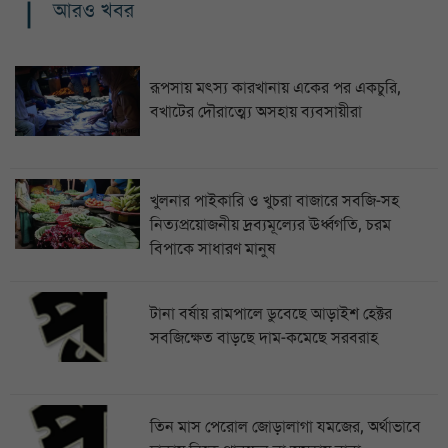
আরও খবর
রূপসায় মৎস্য কারখানায় একের পর একচুরি,
বখাটের দৌরাত্ম্যে অসহায় ব্যবসায়ীরা
খুলনার পাইকারি ও খুচরা বাজারে সবজি-সহ
নিত্যপ্রয়োজনীয় দ্রব্যমূল্যের ঊর্ধ্বগতি, চরম
বিপাকে সাধারণ মানুষ
টানা বর্ষায় রামপালে ডুবেছে আড়াইশ হেক্টর
সবজিক্ষেত বাড়ছে দাম-কমেছে সরবরাহ
তিন মাস পেরোল জোড়ালাগা যমজের, অর্থাভাবে