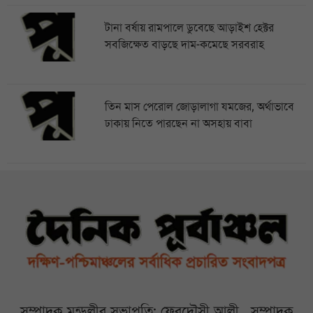
টানা বর্ষায় রামপালে ডুবেছে আড়াইশ হেক্টর
সবজিক্ষেত বাড়ছে দাম-কমেছে সরবরাহ
তিন মাস পেরোল জোড়ালাগা যমজের, অর্থাভাবে
ঢাকায় নিতে পারছেন না অসহায় বাবা
সম্পাদক মন্ডলীর সভাপতি: ফেরদৌসী আলী , সম্পাদক