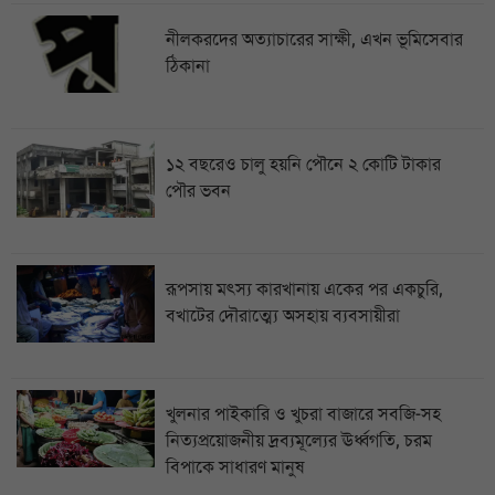
নীলকরদের অত্যাচারের সাক্ষী, এখন ভূমিসেবার
ঠিকানা
১২ বছরেও চালু হয়নি পৌনে ২ কোটি টাকার
পৌর ভবন
রূপসায় মৎস্য কারখানায় একের পর একচুরি,
বখাটের দৌরাত্ম্যে অসহায় ব্যবসায়ীরা
খুলনার পাইকারি ও খুচরা বাজারে সবজি-সহ
নিত্যপ্রয়োজনীয় দ্রব্যমূল্যের ঊর্ধ্বগতি, চরম
বিপাকে সাধারণ মানুষ