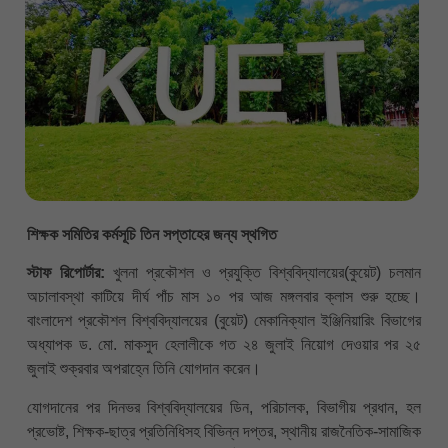
শিক্ষক সমিতির কর্মসূচি তিন সপ্তাহের জন্য স্থগিত
স্টাফ রিপোর্টার:
খুলনা প্রকৌশল ও প্রযুক্তি বিশ্ববিদ্যালয়ের(কুয়েট) চলমান
অচালাবস্থা কাটিয়ে দীর্ঘ পাঁচ মাস ১০ পর আজ মঙ্গলবার ক্লাস শুরু হচ্ছে।
বাংলাদেশ প্রকৌশল বিশ্ববিদ্যালয়ের (বুয়েট) মেকানিক্যাল ইঞ্জিনিয়ারিং বিভাগের
অধ্যাপক ড. মো. মাকসুদ হেলালীকে গত ২৪ জুলাই নিয়োগ দেওয়ার পর ২৫
জুলাই শুক্রবার অপরাহ্নে তিনি যোগদান করেন।
যোগদানের পর দিনভর বিশ্ববিদ্যালয়ের ডিন, পরিচালক, বিভাগীয় প্রধান, হল
প্রভোষ্ট, শিক্ষক-ছাত্র প্রতিনিধিসহ বিভিন্ন দপ্তর, স্থানীয় রাজনৈতিক-সামাজিক