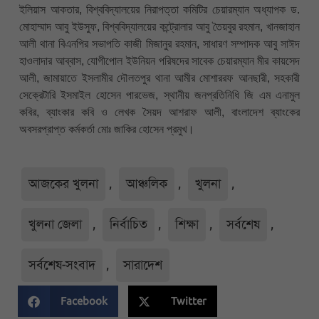
ইলিয়াস আকতার, বিশ্ববিদ্যালয়ের নিরাপত্তা কমিটির চেয়ারম্যান অধ্যাপক ড.
মোহাম্মাদ আবু ইউসুফ, বিশ্ববিদ্যালয়ের কন্ট্রোলার আবু তৈয়বুর রহমান, খানজাহান
আলী থানা বিএনপির সভাপতি কাজী মিজানুর রহমান, সাধারণ সম্পাদক আবু সাঈদ
হাওলাদার আব্বাস, যোগীপোল ইউনিয়ন পরিষদের সাবেক চেয়ারম্যান মীর কায়সেদ
আলী, জামায়াতে ইসলামীর দৌলতপুর থানা আমীর মোশাররফ আনছারী, সহকারী
সেক্রেটারি ইসমাইল হোসেন পারভেজ, স্থানীয় জনপ্রতিনিধি জি এম এনামুল
কবির, ব্যাংকার কবি ও লেখক সৈয়দ আশরাফ আলী, বাংলাদেশ ব্যাংকের
অবসরপ্রাপ্ত কর্মকর্তা মোঃ জাকির হোসেন প্রমুখ।
আজকের খুলনা
,
আঞ্চলিক
,
খুলনা
,
খুলনা জেলা
,
নির্বাচিত
,
শিক্ষা
,
সর্বশেষ
,
সর্বশেষ-সংবাদ
,
সারাদেশ
Facebook
Twitter