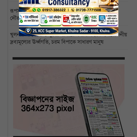
রূপসায় মৎস্য কারখানায় একের পর একচুরি, বখাটের
দৌরাত্ম্যে অসহায় ব্যবসায়ীরা
খুলনার পাইকারি ও খুচরা বাজারে সবজি-সহ নিত্যপ্রয়োজনীয়
দ্রব্যমূল্যের ঊর্ধ্বগতি, চরম বিপাকে সাধারণ মানুষ