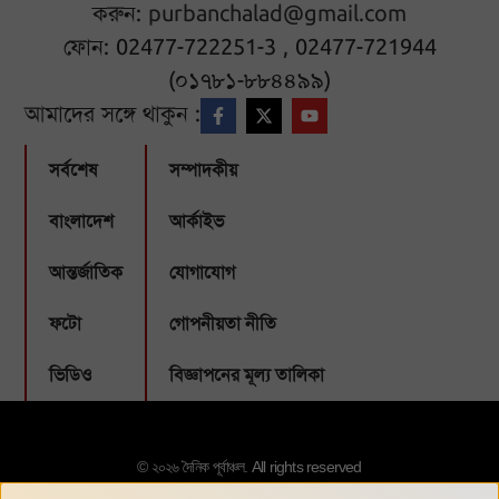
করুন:
purbanchalad@gmail.com
ফোন: 02477-722251-3 , 02477-721944
(০১৭৮১-৮৮৪৪৯৯)
আমাদের সঙ্গে থাকুন :
সর্বশেষ
সম্পাদকীয়
বাংলাদেশ
আর্কাইভ
আন্তর্জাতিক
যোগাযোগ
ফটো
গোপনীয়তা নীতি
ভিডিও
বিজ্ঞাপনের মূল্য তালিকা
© ২০২৬ দৈনিক পূর্বাঞ্চল. All rights reserved
Designed & Developed by:
Webbubl