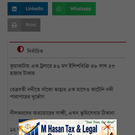
Linkedin
Whatsapp
Print
নির্বাচিত
কুয়াকাটায় এক ট্রলারে ৪৬ মণ ইলিশবিক্রি ৪৮ লাখ ৫০
হাজার টাকায়
বেত্রবতী নদীতে সাঁকো ভাঙার এক মাসেও কাটেনি নদী
পারাপারের দুর্ভোগ
নীলকরদের অত্যাচারের সাক্ষী, এখন ভূমিসেবার ঠিকানা
১২ বছরেও চালু হয়নি পৌনে ২ কোটি টাকার পৌর ভবন