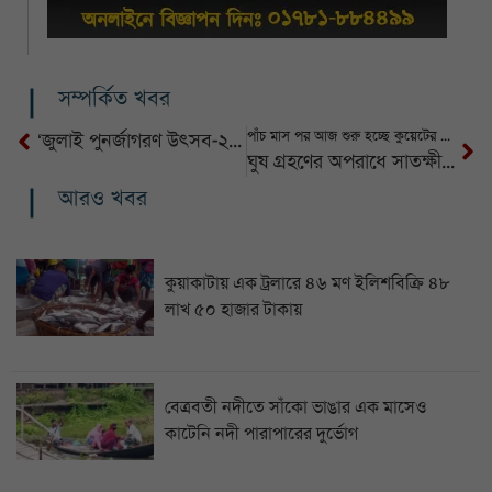
সম্পর্কিত খবর
পাঁচ মাস পর আজ শুরু হচ্ছে কুয়েটের একাডেমিক কার্যক্রম
‘জুলাই পুনর্জাগরণ উৎসব-২০২৫’ উপলক্ষে নৌবাহিনীর বিনামূল্যে মেডিকেল ক্যাম্প অনুষ্ঠিত
ঘুষ গ্রহণের অপরাধে সাতক্ষীরা জেলা পরিষদের সাবেক সাঁটলিপিকারের ৭ বছরের কারাদন্ড
আরও খবর
কুয়াকাটায় এক ট্রলারে ৪৬ মণ ইলিশবিক্রি ৪৮
লাখ ৫০ হাজার টাকায়
বেত্রবতী নদীতে সাঁকো ভাঙার এক মাসেও
কাটেনি নদী পারাপারের দুর্ভোগ