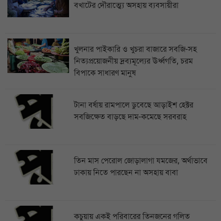
বখাটের দৌরাত্ম্যে অসহায় ব্যবসায়ীরা
খুলনার পাইকারি ও খুচরা বাজারে সবজি-সহ
নিত্যপ্রয়োজনীয় দ্রব্যমূল্যের ঊর্ধ্বগতি, চরম
বিপাকে সাধারণ মানুষ
টানা বর্ষায় রামপালে ডুবেছে আড়াইশ হেক্টর
সবজিক্ষেত বাড়ছে দাম-কমেছে সরবরাহ
তিন মাস পেরোল জোড়ালাগা যমজের, অর্থাভাবে
ঢাকায় নিতে পারছেন না অসহায় বাবা
কচুয়ায় একই পরিবারের তিনজনের গলিত