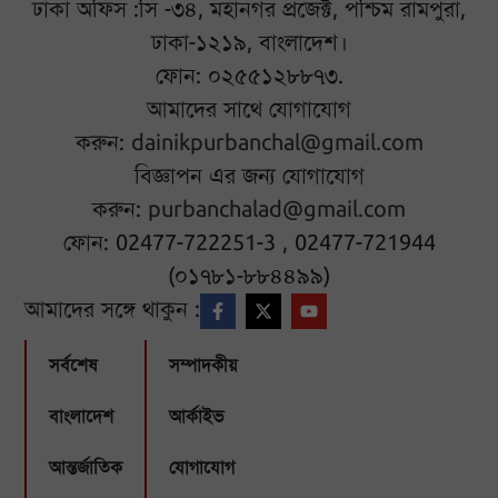
ঢাকা অফিস :সি -৩৪, মহানগর প্রজেক্ট, পশ্চিম রামপুরা,
ঢাকা-১২১৯, বাংলাদেশ।
ফোন: ০২৫৫১২৮৮৭৩.
আমাদের সাথে যোগাযোগ
করুন:
dainikpurbanchal@gmail.com
বিজ্ঞাপন এর জন্য যোগাযোগ
করুন:
purbanchalad@gmail.com
ফোন: 02477-722251-3 , 02477-721944
(০১৭৮১-৮৮৪৪৯৯)
আমাদের সঙ্গে থাকুন :
সর্বশেষ
সম্পাদকীয়
বাংলাদেশ
আর্কাইভ
আন্তর্জাতিক
যোগাযোগ