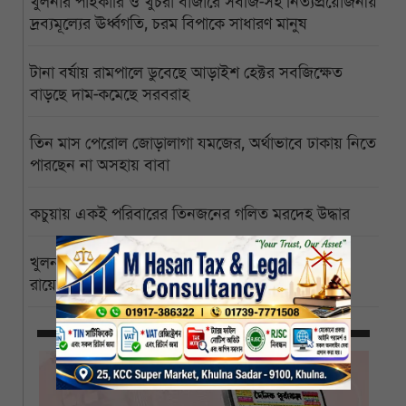
খুলনার পাইকারি ও খুচরা বাজারে সবজি-সহ নিত্যপ্রয়োজনীয়
দ্রব্যমূল্যের ঊর্ধ্বগতি, চরম বিপাকে সাধারণ মানুষ
টানা বর্ষায় রামপালে ডুবেছে আড়াইশ হেক্টর সবজিক্ষেত
বাড়ছে দাম-কমেছে সরবরাহ
তিন মাস পেরোল জোড়ালাগা যমজের, অর্থাভাবে ঢাকায় নিতে
পারছেন না অসহায় বাবা
কচুয়ায় একই পরিবারের তিনজনের গলিত মরদেহ উদ্ধার
খুলনা বিশ্ববিদ্যালয়ের পাইকগাছা ক্যাম্পাস বিজ্ঞানী পিসি
রায়ের নামে নামকরণের দাবি