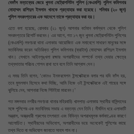
বেফাঁস মন্তব্যের জেরে খুলনা মেট্রোপলিটন পুলিশ (কেএমপি) পুলিশ কমিশনার
মোহাম্মদ রাশিদুল ইসলাম খানকে প্রত্যাহার করা হয়েছে। শনিবার (২০ জুন)
পুলিশ সদরদপ্তরের এক আদেশে তাকে প্রত্যাহার করা হয়।
এতে বলা হয়েছে, রোববার (২১ জুন) আপনার বর্তমান কর্মস্থল থেকে পুলিশ
সদরদপ্তরে রিপোর্ট করবেন। এর আগে, গত ১৭ জুন খুলনা মেট্রোপলিটন পুলিশের
(কেএমপি) লবণচরা থানা এলাকায় আয়োজিত এক সমাবেশে সাধারণ মানুষের সঙ্গে
মতবিনিময় করেন অতিরিক্ত পুলিশ কমিশনার (ক্রাইম) মোহাম্মদ রাশিদুল ইসলাম
খান। সেখানে আইনশৃঙ্খলা রক্ষায় অপরাধীদের সম্পর্কে তথ্য দেয়ার ক্ষেত্রে
তথ্যদাতার পরিচয় গোপন রাখা হবে বলে তিনি আশ্বাস দেন।
এ সময় তিনি বলেন, ‘কোনও ইনফরমেশন ইন্সপেক্টরকে বলার পর যদি ফাঁস হয়,
তবে মুসলমান হিসেবে কথা দিচ্ছি, আমি নিজে ওই ইন্সপেক্টরকে এই গাছের সঙ্গে
ঝুলিয়ে দেব, আপনারা নিজে পিটাইয়া মারবেন।’
গত মঙ্গলবার নগরীর লবণচরা থানার মহিরবাড়ি খালপাড় এলাকায় স্থানীয় বাসিন্দাদের
সঙ্গে পুলিশের এক মতবিনিময় সভায় এ বক্তব্য দেন তিনি। দীর্ঘদিন ধরে এলাকাটি
সন্ত্রাস, অস্ত্রধারী গ্রুপের তৎপরতা এবং বিভিন্ন অপরাধমূলক কর্মকাণ্ডের কারণে
আলোচিত। স্থানীয়দের অভিযোগ, অপরাধীদের ভয়ে অনেকেই পুলিশের কাছে
তথ্য দিতে বা অভিযোগ জানাতে সাহস পান না।