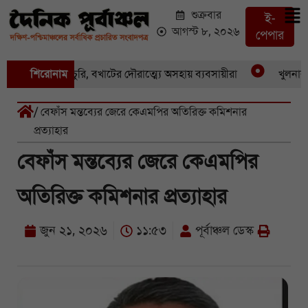
শুক্রবার
ই-
আগস্ট ৮, ২০২৬
পেপার
একের পর একচুরি, বখাটের দৌরাত্ম্যে অসহায় ব্যবসায়ীরা
শিরোনাম
খুলনার পাইক
/ বেফাঁস মন্তব্যের জেরে কেএমপির অতিরিক্ত কমিশনার
প্রত্যাহার
বেফাঁস মন্তব্যের জেরে কেএমপির
অতিরিক্ত কমিশনার প্রত্যাহার
জুন ২১, ২০২৬
১১:৫৩
পূর্বাঞ্চল ডেস্ক