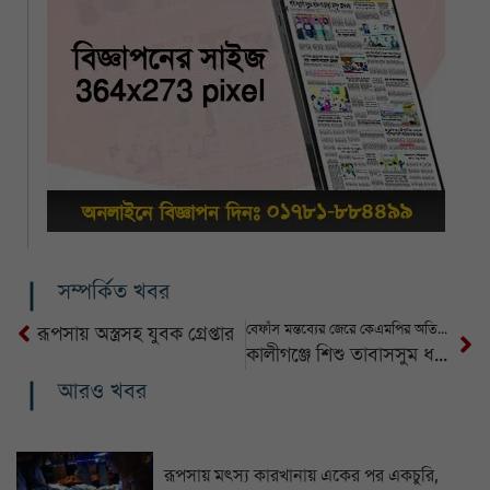
সম্পর্কিত খবর
বেফাঁস মন্তব্যের জেরে কেএমপির অতিরিক্ত কমিশনার প্রত্যাহার
রূপসায় অস্ত্রসহ যুবক গ্রেপ্তার
কালীগঞ্জে শিশু তাবাসসুম ধর্ষণ ও হত্যা মামলায় অভিযুক্তের ফাঁসির আদেশ
আরও খবর
রূপসায় মৎস্য কারখানায় একের পর একচুরি,