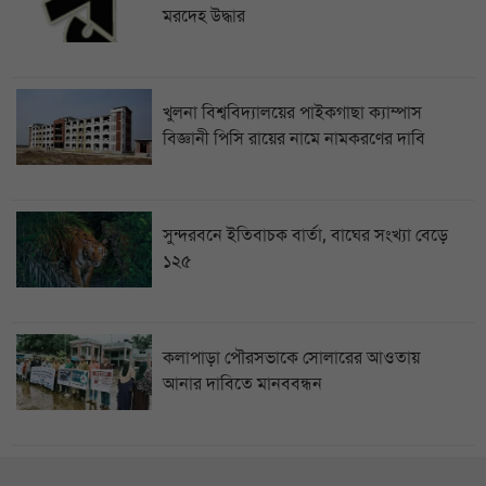
মরদেহ উদ্ধার
খুলনা বিশ্ববিদ্যালয়ের পাইকগাছা ক্যাম্পাস
বিজ্ঞানী পিসি রায়ের নামে নামকরণের দাবি
সুন্দরবনে ইতিবাচক বার্তা, বাঘের সংখ্যা বেড়ে
১২৫
কলাপাড়া পৌরসভাকে সোলারের আওতায়
আনার দাবিতে মানববন্ধন