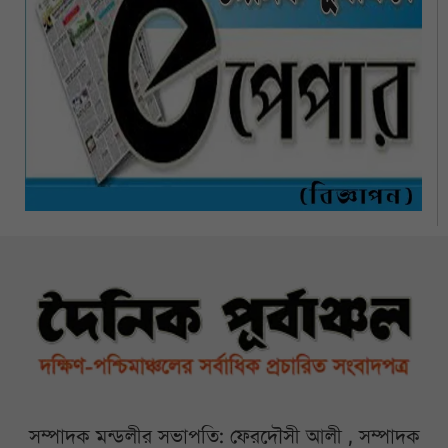
সম্পাদক মন্ডলীর সভাপতি: ফেরদৌসী আলী , সম্পাদক