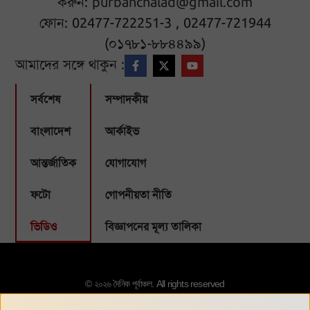
করুন:
purbanchalad@gmail.com
ফোন: 02477-722251-3 , 02477-721944
(০১৭৮১-৮৮৪৪৯৯)
আমাদের সঙ্গে থাকুন :
সর্বশেষ
সম্পাদকীয়
বাংলাদেশ
আর্কাইভ
আন্তর্জাতিক
যোগাযোগ
ফটো
গোপনীয়তা নীতি
ভিডিও
বিজ্ঞাপনের মূল্য তালিকা
© ২০২৬ দৈনিক পূর্বাঞ্চল. All rights reserved
Designed & Developed by:
Webbubl