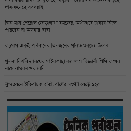
দাম-কমেছে সরবরাহ
তিন মাস পেরোল জোড়ালাগা যমজের, অর্থাভাবে ঢাকায় নিতে
পারছেন না অসহায় বাবা
কচুয়ায় একই পরিবারের তিনজনের গলিত মরদেহ উদ্ধার
খুলনা বিশ্ববিদ্যালয়ের পাইকগাছা ক্যাম্পাস বিজ্ঞানী পিসি রায়ের
নামে নামকরণের দাবি
সুন্দরবনে ইতিবাচক বার্তা, বাঘের সংখ্যা বেড়ে ১২৫